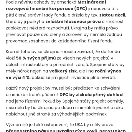
Podle návrhu dohody by americká
Mezinárodní
rozvojová finanční korporace
(DFC)
jmenovala tři z
pěti členů správní rady fondu a držela by tzv.
zlatou akcii
,
která by jí poskytla
zvláštní hlasovací práva
a možnost
zablokovat některá rozhodnutí. Ukrajina by měla právo
jmenovat pouze dva členy a zároveň by neměla žádnou
pravomoc zasahovat do každodenního řízení fondu.
Kromě toho by se Ukrajina musela zavázat, že do fondu
vloží
50 % svých příjmů
ze všech nových projektů v
oblasti infrastruktury a přírodních zdrojů. Spojené státy by
měly nárok nejen na
veškerý zisk
, ale i na
roční výnos
ve výši 4 %
, dokud se jim jejich investice plně nevrátí.
Každý nový projekt by musel být předložen ke schválení
americké straně, přičemž
DFC by získala přímý dohled
nad jeho řízením. Pokud by Spojené státy projekt odmítly,
nesměla by ho Ukrajina po dobu minimálně jednoho roku
nabídnout jiné straně za výhodnějších podmínek.
Významné je také ustanovení, že USA by měly právo
přednostního nákupu ukrajinských kovů, nerostných