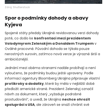
Zdroj: Shutterstock
Spor o podmínky dohody a obavy
Kyjeva
Spojené státy předaly Ukrajině revidovanou verzi dohody
poté, co došlo ke
konfrontaci mezi prezidentem
Volodymyrem Zelenským a Donaldem Trumpem
v
Oválné pracovně. Původní dohoda se týkala pouze
nerostných surovin, zatímco nová verze je výrazně širší a
ambicióznější.
Jednání mezi oběma stranami nadále probíhají a není
vyloučeno, že podmínky budou ještě upraveny. Podle
informací agentury Bloomberg Ukrajina připravuje vlastní
protikroky a dodatky
, které by měla v nejbližší době
předložit americké straně. Prezident Zelenskyj označil
návrh za dokument, který „vyžaduje podrobné
prostudování“, a uvedl, že Ukrajina
nechce ohrozit
spolupráci s USA
, ale zároveň se snaží chránit své