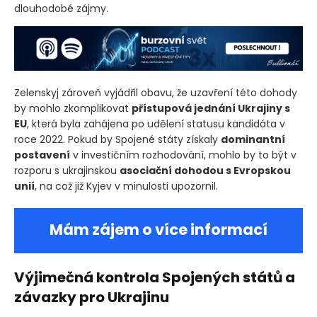
dlouhodobé zájmy.
Zelenskyj zároveň vyjádřil obavu, že uzavření této dohody
by mohlo zkomplikovat
přístupová jednání Ukrajiny s
EU
, která byla zahájena po udělení statusu kandidáta v
roce 2022. Pokud by Spojené státy získaly
dominantní
postavení
v investičním rozhodování, mohlo by to být v
rozporu s ukrajinskou
asociační dohodou s Evropskou
unií
, na což již Kyjev v minulosti upozornil.
Mám zájem o více informací
Výjimečná kontrola Spojených států a
závazky pro Ukrajinu