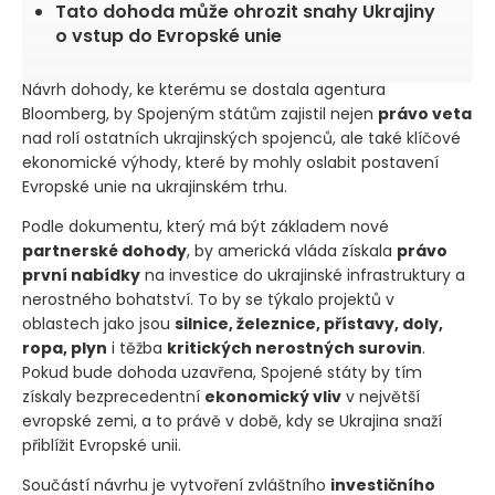
Tato dohoda může ohrozit snahy Ukrajiny
o vstup do Evropské unie
Návrh dohody, ke kterému se dostala agentura
Bloomberg, by Spojeným státům zajistil nejen
právo veta
nad rolí ostatních ukrajinských spojenců, ale také klíčové
ekonomické výhody, které by mohly oslabit postavení
Evropské unie na ukrajinském trhu.
Podle dokumentu, který má být základem nové
partnerské dohody
, by americká vláda získala
právo
první nabídky
na investice do ukrajinské infrastruktury a
nerostného bohatství. To by se týkalo projektů v
oblastech jako jsou
silnice, železnice, přístavy, doly,
ropa, plyn
i těžba
kritických nerostných surovin
.
Pokud bude dohoda uzavřena, Spojené státy by tím
získaly bezprecedentní
ekonomický vliv
v největší
evropské zemi, a to právě v době, kdy se Ukrajina snaží
přiblížit Evropské unii.
Součástí návrhu je vytvoření zvláštního
investičního