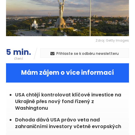
Zdroj: Getty Images
5 min.
Přihlaste se k odběru newsletteru
čtení
Mám zájem o více informací
USA chtějí kontrolovat klíčové investice na
Ukrajině přes nový fond řízený z
Washingtonu
Dohoda dává USA právo veta nad
zahraničními investory včetně evropských