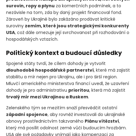
surovin, ropy a plynu
za komerčních podmínek, a to
nezávisle na tom, zda by daný projekt financoval fond.
Zároveň by Ukrajině bylo zakázáno prodávat kritické
suroviny
zemím, které jsou strategickými konkurenty
USA
, což dále omezuje její svrchovanost při rozhodování o
hospodářských vztazích.
Politický kontext a budoucí důsledky
Spojené státy tvrdí, že cílem dohody je vytvořit
dlouhodobé hospodářské partnerství
, které má zajistit
stabilitu a mír nejen pro Ukrajinu, ale i pro širší region.
Mluvčí amerického ministerstva financí uvedl, že uzavření
dohody je pro administrativu
prioritou
, která má zajistit
trvalý mír mezi Ukrajinou a Ruskem
.
Zelenského tým se mezitím snaží přesvědčit ostatní
západní spojence
, aby rovněž investovali do ukrajinské
obnovy prostřednictvím takzvaného
Plánu vítězství
,
který má posílit odolnost země vůči budoucím hrozbám.
USA ale své požadavky vnímají jako kompenzaci za