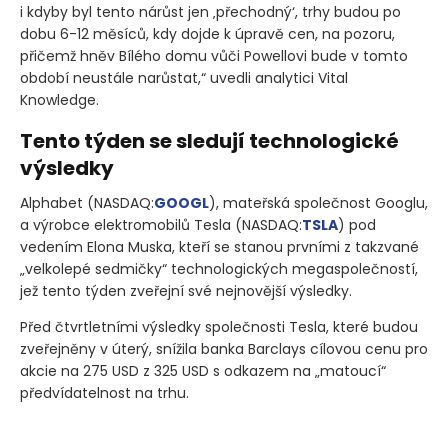
i kdyby byl tento nárůst jen ‚přechodný‘, trhy budou po
dobu 6-12 měsíců, kdy dojde k úpravě cen, na pozoru,
přičemž hněv Bílého domu vůči Powellovi bude v tomto
období neustále narůstat,“ uvedli analytici Vital
Knowledge.
Tento týden se sledují technologické
výsledky
Alphabet
(NASDAQ:
GOOGL
)
, mateřská společnost Googlu,
a výrobce elektromobilů Tesla
(NASDAQ:
TSLA
)
pod
vedením Elona Muska, kteří se stanou prvními z takzvané
„velkolepé sedmičky“ technologických megaspolečností,
jež tento týden zveřejní své nejnovější výsledky.
Před čtvrtletními výsledky společnosti Tesla, které budou
zveřejněny v úterý, snížila banka Barclays cílovou cenu pro
akcie na 275 USD z 325 USD s odkazem na „matoucí“
předvídatelnost na trhu.