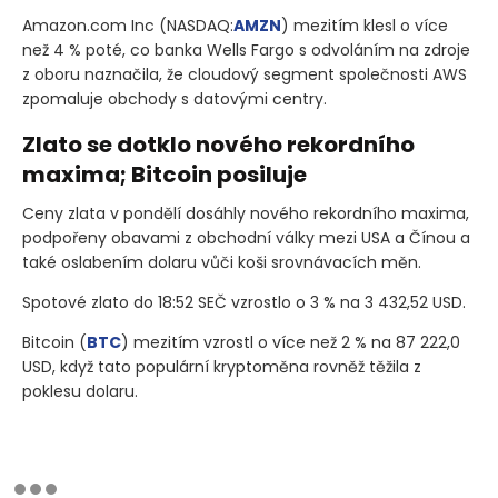
Amazon.com Inc
(NASDAQ:
AMZN
)
mezitím klesl o více
než 4 % poté, co banka Wells Fargo s odvoláním na zdroje
z oboru naznačila, že cloudový segment společnosti AWS
zpomaluje obchody s datovými centry.
Zlato se dotklo nového rekordního
maxima; Bitcoin posiluje
Ceny zlata v pondělí dosáhly nového rekordního maxima,
podpořeny obavami z obchodní války mezi USA a Čínou a
také oslabením dolaru vůči koši srovnávacích měn.
Spotové zlato do 18:52 SEČ vzrostlo o 3 % na 3 432,52 USD.
Bitcoin
(
BTC
)
mezitím vzrostl o více než 2 % na 87 222,0
USD, když tato populární kryptoměna rovněž těžila z
poklesu dolaru.