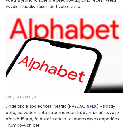
včetně jednoho scénáře předpovídajícího recesi, která
vyvolá hluboký zásah do tržeb a zisku.
Zdroj: Getty Images
Jinde akcie společnosti Netflix
(NASDAQ:
NFLX
)
vzrostly
poté, co vedení této streamovací služby naznačilo, že je
přesvědčeno, že dokáže odolat ekonomickým dopadům
Trumpových cel.