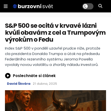
S&P 500 se ocitá v krvavé lázni
kvůli obavám z cel a Trumpovým
výrokům o Fedu
Index S&P 500 v pondělí uzavřel prudce níže, protože
cla prezidenta Donalda Trumpa a útok na předsedu
Federálního rezervního systému Jeroma Powella
vyvolaly novou volatilitu a zhoršily náladu investorů.
Poslechněte si článek
David Škvára
21 dubna, 2025