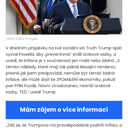
Zdroj: Getty Images
V dnešním příspěvku na své sociální síti Truth Trump opět
vyzval Powella, aby „preventivně“ snížil úrokové sazby, a
uvedl, že inflace je v současnosti jen malá nebo žádná. „S
těmito náklady, které mají tak pěkně klesající tendenci,
přesně jak jsem předpovídal, nemůže být téměř žádná
inflace, ale může dojít ke ZPOMALENÍ ekonomiky, pokud
pan Příliš Pozdě, hlavní ztroskotanec, nesníží úrokové
sazby, TEĎ,“ uvedl Trump.
Mám zájem o více informací
„Zdá se, že Trumpova cla pravděpodobně podnítí inflaci, a