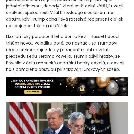
jednání přinesou „dohody“, které sníží celní zátěž,“ uvedli
analytici společnosti Vital Knowledge s odkazem na
datum, kdy Trump odhalil svá rozsáhlá reciproční cla jak
na spojence, tak na nepřátele.
Ekonomický poradce Bílého domu Kevin Hassett dodal
trhům novou volatilitu poté, co naznačil, že Trumpovi
úředníci zkoumají, zda by prezident mohl odvolat
předsedu Fedu Jeroma Powella. Trump oživil hrozby, že
Powella z čela americké centrální banky odvolá, a obvinil
ho z pomalého postupu při snižování úrokových sazeb.