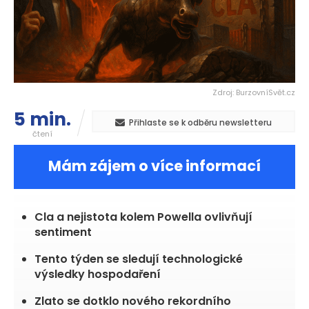
Zdroj: BurzovníSvět.cz
5 min.
Přihlaste se k odběru newsletteru
čtení
Mám zájem o více informací
Cla a nejistota kolem Powella ovlivňují
sentiment
Tento týden se sledují technologické
výsledky hospodaření
Zlato se dotklo nového rekordního