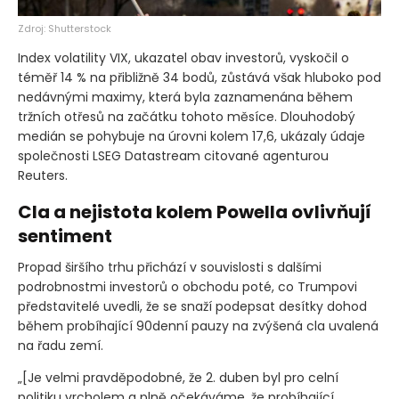
Zdroj: Shutterstock
Index volatility VIX, ukazatel obav investorů, vyskočil o
téměř 14 % na přibližně 34 bodů, zůstává však hluboko pod
nedávnými maximy, která byla zaznamenána během
tržních otřesů na začátku tohoto měsíce. Dlouhodobý
medián se pohybuje na úrovni kolem 17,6, ukázaly údaje
společnosti LSEG Datastream citované agenturou
Reuters.
Cla a nejistota kolem Powella ovlivňují
sentiment
Propad širšího trhu přichází v souvislosti s dalšími
podrobnostmi investorů o obchodu poté, co Trumpovi
představitelé uvedli, že se snaží podepsat desítky dohod
během probíhající 90denní pauzy na zvýšená cla uvalená
na řadu zemí.
„[Je velmi pravděpodobné, že 2. duben byl pro celní
politiku vrcholem a plně očekáváme, že probíhající