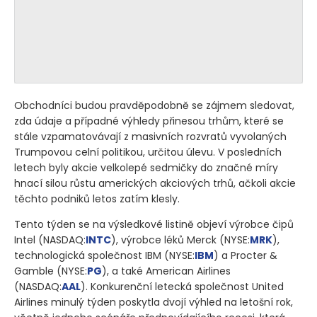
Obchodníci budou pravděpodobně se zájmem sledovat,
zda údaje a případné výhledy přinesou trhům, které se
stále vzpamatovávají z masivních rozvratů vyvolaných
Trumpovou celní politikou, určitou úlevu. V posledních
letech byly akcie velkolepé sedmičky do značné míry
hnací silou růstu amerických akciových trhů, ačkoli akcie
těchto podniků letos zatím klesly.
Tento týden se na výsledkové listině objeví výrobce čipů
Intel
(NASDAQ:
INTC
)
, výrobce léků Merck
(NYSE:
MRK
)
,
technologická společnost IBM
(NYSE:
IBM
)
a Procter &
Gamble
(NYSE:
PG
)
, a také American Airlines
(NASDAQ:
AAL
)
. Konkurenční letecká společnost United
Airlines minulý týden poskytla dvojí výhled na letošní rok,