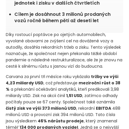
jednotek i zisku v dalších čtvrtletích
Cílem je dosáhnout 3 milionů prodaných
vozů ročně během pěti až deseti let
Díky rostoucí poptávce po ojetých automobilech,
vyvolané obavami ze zvýšení cel na dovážené vozy a
autodíly, dosáhla rekordních tržeb a zisku. Tento výsledek
naznačuje, že společnost nejen překonala těžké období
pandemie a následné restrukturalizace, ale že je znovu na
cestě k silnému růstu s jasnou vizí do budoucna.
Carvana za první tři měsíce roku vykázala
tržby ve výši
4,23 miliardy USD
, což představuje
meziroční růst o 38
%
a překonání očekávání analytiků, kteří predikovali 3,98
miliardy USD. Zisk na akcii činil
1,51 USD
, zatímco odhady
počítaly pouze se 67 centy. Společnost také oznámila
čistý zisk ve výši 373 milionů USD
, rekordní
EBITDA
488
milionů USD a provozní zisk 394 milionů USD. Tato čísla
jsou výsledkem
46% nárůstu prodeje
, který znamenal
téměř
134 000 prodaných vozidel
. Jedná se o nejvyšší