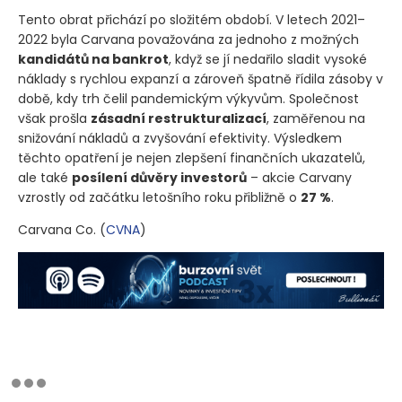
Tento obrat přichází po složitém období. V letech 2021–
2022 byla Carvana považována za jednoho z možných
kandidátů na bankrot
, když se jí nedařilo sladit vysoké
náklady s rychlou expanzí a zároveň špatně řídila zásoby v
době, kdy trh čelil pandemickým výkyvům. Společnost
však prošla
zásadní restrukturalizací
, zaměřenou na
snižování nákladů a zvyšování efektivity. Výsledkem
těchto opatření je nejen zlepšení finančních ukazatelů,
ale také
posílení důvěry investorů
– akcie Carvany
vzrostly od začátku letošního roku přibližně o
27 %
.
Carvana Co.
(
CVNA
)