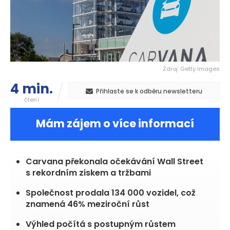
Zdroj: Getty Images
4 min.
Přihlaste se k odběru newsletteru
čtení
Mám zájem o více informací
Carvana překonala očekávání Wall Street
s rekordním ziskem a tržbami
Společnost prodala 134 000 vozidel, což
znamená 46% meziroční růst
Výhled počítá s postupným růstem