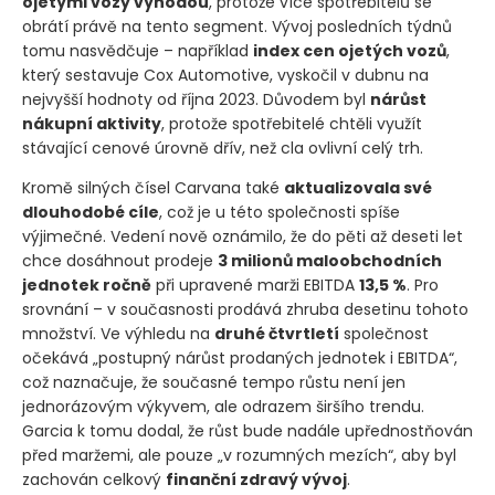
ojetými vozy výhodou
, protože více spotřebitelů se
obrátí právě na tento segment. Vývoj posledních týdnů
tomu nasvědčuje – například
index cen ojetých vozů
,
který sestavuje Cox Automotive, vyskočil v dubnu na
nejvyšší hodnoty od října 2023. Důvodem byl
nárůst
nákupní aktivity
, protože spotřebitelé chtěli využít
stávající cenové úrovně dřív, než cla ovlivní celý trh.
Kromě silných čísel Carvana také
aktualizovala své
dlouhodobé cíle
, což je u této společnosti spíše
výjimečné. Vedení nově oznámilo, že do pěti až deseti let
chce dosáhnout prodeje
3 milionů maloobchodních
jednotek ročně
při upravené marži EBITDA
13,5 %
. Pro
srovnání – v současnosti prodává zhruba desetinu tohoto
množství. Ve výhledu na
druhé čtvrtletí
společnost
očekává „postupný nárůst prodaných jednotek i EBITDA“,
což naznačuje, že současné tempo růstu není jen
jednorázovým výkyvem, ale odrazem širšího trendu.
Garcia k tomu dodal, že růst bude nadále upřednostňován
před maržemi, ale pouze „v rozumných mezích“, aby byl
zachován celkový
finanční zdravý vývoj
.