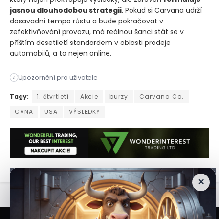
jasnou dlouhodobou strategii
. Pokud si Carvana udrží
dosavadní tempo růstu a bude pokračovat v
zefektivňování provozu, má reálnou šanci stát se v
příštím desetiletí standardem v oblasti prodeje
automobilů, a to nejen online.
Upozornění pro uživatele
i
Společnost Carvana, internetový prodejce ojetých vozidel, př
Tagy:
1. čtvrtletí
Akcie
burzy
Carvana Co.
CVNA
USA
VÝSLEDKY
×