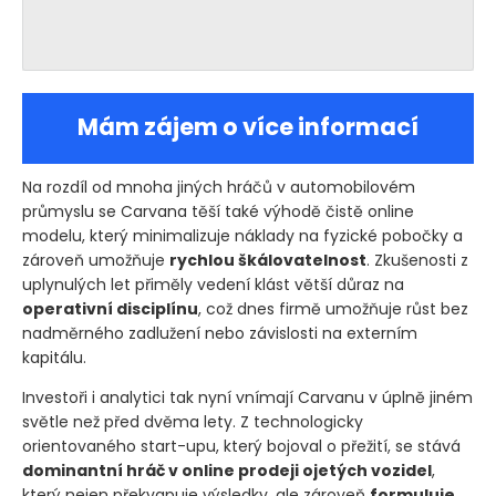
Mám zájem o více informací
Na rozdíl od mnoha jiných hráčů v automobilovém
průmyslu se Carvana těší také výhodě čistě online
modelu, který minimalizuje náklady na fyzické pobočky a
zároveň umožňuje
rychlou škálovatelnost
. Zkušenosti z
uplynulých let přiměly vedení klást větší důraz na
operativní disciplínu
, což dnes firmě umožňuje růst bez
nadměrného zadlužení nebo závislosti na externím
kapitálu.
Investoři i analytici tak nyní vnímají Carvanu v úplně jiném
světle než před dvěma lety. Z technologicky
orientovaného start-upu, který bojoval o přežití, se stává
dominantní hráč v online prodeji ojetých vozidel
,
který nejen překvapuje výsledky, ale zároveň
formuluje