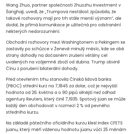
Wang Zhuo, partner společnosti Zhuozhu Investment v
Šanghaji, uvedl, že „Trumpova nestálost způsobila, že
takové rozhovory mají pro trh stále menší význam“, ale
dodal, že přímá komunikace je užitečná pro odstranění
některých nedorozumění.
Obchodní rozhovory mezi Washingtonem a Pekingem se
zastavily po schůzce v Ženevě minulý měsíc, kde se obě
strany dohodly na dočasném zrušení většiny cel
uvalených na vzájemné zboží od dubna. Trump obvinil
Čínu z porušení bilaterální dohody.
Před otevřením trhu stanovila Čínská lidová banka
(PBOC)
střední kurz na 7,1845 za dolar, což je nejvyšší
hodnota od 26. května a o 90 pipů silnější než odhad
agentury Reuters, který činil 7,1935. Spotový jüan se může
každý den obchodovat v rozmezí 2 % od pevného
středního kurzu.
Na základě pátečního oficiálního kurzu klesl index CFETS
jüanu, který měří váženou hodnotu jüanu vůči 25 měnám