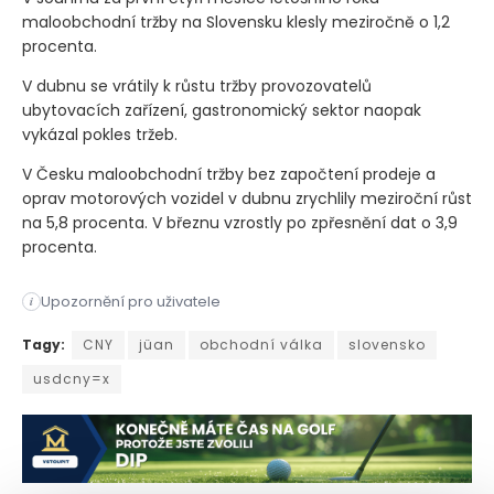
maloobchodní tržby na Slovensku klesly meziročně o 1,2
procenta.
V dubnu se vrátily k růstu tržby provozovatelů
ubytovacích zařízení, gastronomický sektor naopak
vykázal pokles tržeb.
V Česku maloobchodní tržby bez započtení prodeje a
oprav motorových vozidel v dubnu zrychlily meziroční růst
na 5,8 procenta. V březnu vzrostly po zpřesnění dat o 3,9
procenta.
Upozornění pro uživatele
i
Čínský jüan v pátek oslabil vůči dolaru a klesl na téměř dvo
Tagy:
CNY
jüan
obchodní válka
slovensko
usdcny=x