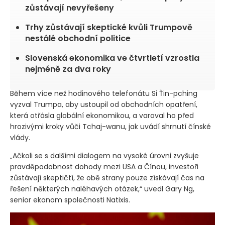
zůstávají nevyřešeny
Trhy zůstávají skeptické kvůli Trumpově
nestálé obchodní politice
Slovenská ekonomika ve čtvrtletí vzrostla
nejméně za dva roky
Během více než hodinového telefonátu Si Ťin-pching
vyzval Trumpa, aby ustoupil od obchodních opatření,
která otřásla globální ekonomikou, a varoval ho před
hrozivými kroky vůči Tchaj-wanu, jak uvádí shrnutí čínské
vlády.
„Ačkoli se s dalšími dialogem na vysoké úrovni zvyšuje
pravděpodobnost dohody mezi USA a Čínou, investoři
zůstávají skeptičtí, že obě strany pouze získávají čas na
řešení některých naléhavých otázek,“ uvedl Gary Ng,
senior ekonom společnosti Natixis.