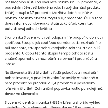
meziročního růstu na dvouleté minimum 0,9 procenta, v
posledním čtvrtletí loňského roku hrubý domácí produkt
(HDP)
stoupl o 1,7 procenta. Mezičtvrtletně se HDP v
prvním letošním čtvrtletí zvýšil o 0,2 procenta. ČTK o tom
dnes informoval slovenský statistický úřad, který tak
potvrdil svůj odhad z května.
Ekonomiku Slovenska v rozhodující míře podpořila domácí
spotřeba. Stoupla jak spotřeba domácností, meziročně o
půl procenta, tak spotřeba veřejného sektoru, a sice o 1,2
procenta. U obou těchto skupin tempo tohoto růstu
značně zpomalilo v meziročním srovnání i proti závěru
loňska.
Na Slovensku třetí čtvrtletí v řadě pokračoval meziroční
pokles investic, v prvním čtvrtletí se snížily meziročně o
osm procent po propadu o 11,4 procenta v posledním
loňském čtvrtletí. Zahraniční poptávka rostla pomaleji než
dovoz na Slovensko.
Slovenská centrální banka
(NBS)
v březnu zhoršila výhled
letošního růstu ekonomiky Slovenska na 1,9 procenta z