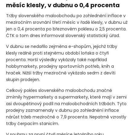
měsíc klesly, v dubnu o 0,4 procenta
Tržby slovenského maloobchodu po zohlednění inflace v
meziročním srovnání třetí měsíc v řadě klesly, v dubnu už
jen o 0,4 procenta po březnovém poklesu o 2,5 procenta.
ČTK o tom dnes informoval slovenský statistický úřad.
V dubnu se nedařilo zejména e-shopům, jejichž tržby
klesly reálně proti stejnému období loňska o čtyři
procenta. Horší výsledky vykázaly také například
hobbymarkety, prodejny sportovních potřeb, knih a
hraček. Nižší tržby meziročně vykázalo sedm z devíti
skupin prodejen.
Celkový pokles slovenského maloobchodu značně
zmírnily hypermarkety a supermarkety, které mají v zemi
asi dvoupětinový podíl na maloobchodních tržbách. Tyto
prodejny zaznamenaly v dubnu po zohlednění inflace
nárůst tržeb meziročně o 7,9 procenta. Nepatrně vzrostly
tržby čerpacím stanicím.
V souhrnu za první čtyři měsíce letošního roku