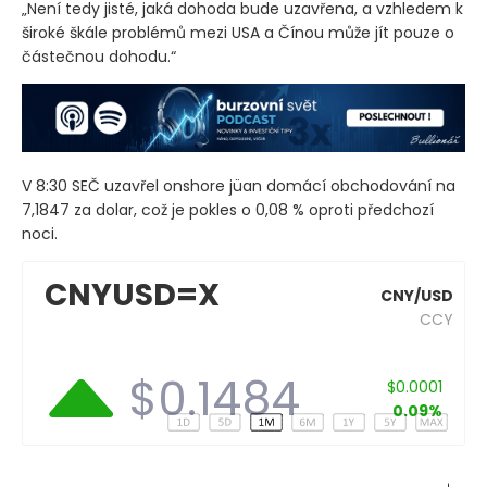
„Není tedy jisté, jaká dohoda bude uzavřena, a vzhledem k
široké škále problémů mezi USA a Čínou může jít pouze o
částečnou dohodu.“
V 8:30 SEČ uzavřel onshore jüan domácí obchodování na
7,1847 za dolar, což je pokles o 0,08 % oproti předchozí
noci.
CNYUSD=X
CNY/USD
CCY
$0.1484
$0.0001
0.09%