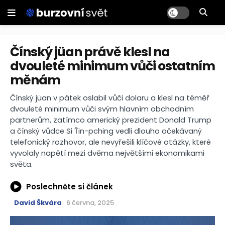
Čínský jüan právě klesl na
dvouleté minimum vůči ostatním
měnám
Čínský jüan v pátek oslabil vůči dolaru a klesl na téměř
dvouleté minimum vůči svým hlavním obchodním
partnerům, zatímco americký prezident Donald Trump
a čínský vůdce Si Ťin-pching vedli dlouho očekávaný
telefonický rozhovor, ale nevyřešili klíčové otázky, které
vyvolaly napětí mezi dvěma největšími ekonomikami
světa.
Poslechněte si článek
David Škvára
6 června, 2025