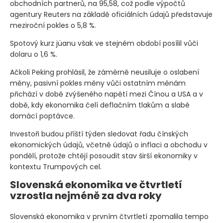
obchodních partnerů, na 95,58, což podle výpočtů
agentury Reuters na základě oficiálních údajů představuje
meziroční pokles o 5,8 %.
Spotový kurz jüanu však ve stejném období posílil vůči
dolaru o 1,6 %.
Ačkoli Peking prohlásil, že záměrně neusiluje o oslabení
měny, pasivní pokles měny vůči ostatním měnám
přichází v době zvýšeného napětí mezi Čínou a USA a v
době, kdy ekonomika čelí deflačním tlakům a slabé
domácí poptávce.
Investoři budou příští týden sledovat řadu čínských
ekonomických údajů, včetně údajů o inflaci a obchodu v
pondělí, protože chtějí posoudit stav širší ekonomiky v
kontextu Trumpových cel.
Slovenská ekonomika ve čtvrtletí
vzrostla nejméně za dva roky
Slovenská ekonomika v prvním čtvrtletí zpomalila tempo