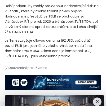
Další podporu by mohly poskytnout nadcházející diskuse
v Senátu, které by mohly zmírnit pokles objemu.
Hodnocení je přesvědčivé: FSLR se obchoduje za
7,5násobek P/E pro rok 2026 a 5,6násobek EV/EBITDA, což
je výrazný diskont oproti konkurentům, a to i přes silnější
25% CAGR EBITDA.
Jefferies zvyšuje cílovou cenu na 192 USD, což odráží
pozici FSLR jako jediného velkého výrobce modulů na
domácím trhu v USA. Cílová cena je kombinací DCF,
EV/EBITDA a P/E plus 45násobná prémie.
Jefferies využívá nejnovější nejistoty ohledně zákona o sníž
Upozornění pro uživatele
i
Jefferies využívá nejnovější nejistoty ohledně zákona o sníž
×