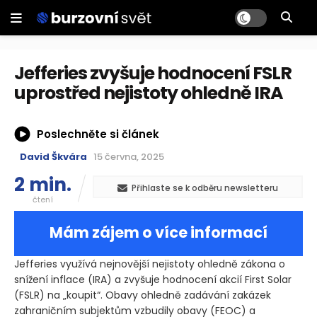
Jefferies zvyšuje hodnocení FSLR
uprostřed nejistoty ohledně IRA
Poslechněte si článek
David Škvára
15 června, 2025
2 min.
Přihlaste se k odběru newsletteru
čtení
Mám zájem o více informací
Jefferies využívá nejnovější nejistoty ohledně zákona o
snížení inflace
(IRA)
a zvyšuje hodnocení akcií First Solar
(FSLR)
na „koupit“. Obavy ohledně zadávání zakázek
zahraničním subjektům vzbudily obavy
(FEOC)
a