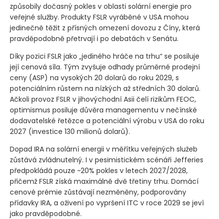
způsobily dočasný pokles v oblasti solární energie pro
veřejné služby. Produkty FSLR vyráběné v USA mohou
jedinečně těžit z přísných omezení dovozu z Číny, která
pravděpodobně přetrvají i po debatách v Senátu.
Díky pozici FSLR jako „jediného hráče na trhu“ se posiluje
její cenová síla. Tým zvyšuje odhady průměrné prodejní
ceny
(ASP)
na vysokých 20 dolarů do roku 2029, s
potenciálním růstem na nízkých až středních 30 dolarů.
Ačkoli provoz FSLR v jihovýchodní Asii čelí rizikům FEOC,
optimismus posiluje důvěra managementu v nečínské
dodavatelské řetězce a potenciální výrobu v USA do roku
2027
(investice 130 milionů dolarů)
.
Dopad IRA na solární energii v měřítku veřejných služeb
zůstává zvládnutelný. I v pesimistickém scénáři Jefferies
předpokládá pouze ~20% pokles v letech 2027/2028,
přičemž FSLR získá maximálně dvě třetiny trhu. Domácí
cenové prémie zůstávají nezměněny, podporovány
přídavky IRA, a oživení po vypršení ITC v roce 2029 se jeví
jako pravděpodobné.