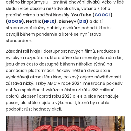
celého kinoprůmyslu – změně chování diváků. Ačkoliv lidé
sledují více obsahu než kdykoli dříve, většina z toho
probíhá mimo tradiční kinosály.
YouTube
(
GOOGL
)
(
GOOG
)
, Netflix
(
NFLX
)
, Disney+
(
DIS
)
a další
streamovací služby nabídly divákům pohodlí, které si
osvojili během pandemie a které se nyní stává
standardem.
Zásadní roli hraje i dostupnost nových filmů. Produkce s
vysokým rozpočtem, které dříve dominovaly plátnům kin,
jsou dnes často dostupné během několika týdnů na
domácích platformách. Ačkoliv někteří diváci stále
vyhledávají atmosféru kina, celkový objem návštěvnosti
zůstává nízký. Tržby AMC v roce 2024 meziročně poklesly
o 4 % a společnost vykázala čistou ztrátu 353 milionů
dolarů. Zlepšení oproti roku 2023 o 44 % sice naznačuje
posun, ale stále nejde o výkonnost, která by mohla
podpořit růst hodnoty akcií.