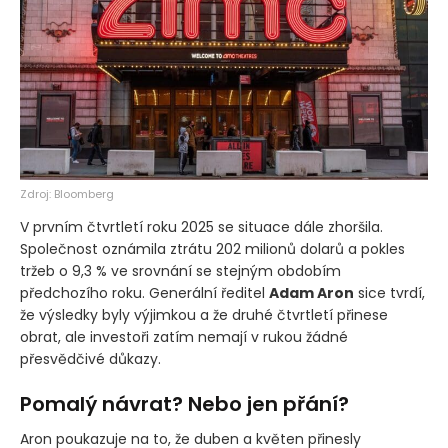
Zdroj: Bloomberg
V prvním čtvrtletí roku 2025 se situace dále zhoršila.
Společnost oznámila ztrátu 202 milionů dolarů a pokles
tržeb o 9,3 % ve srovnání se stejným obdobím
předchozího roku. Generální ředitel
Adam Aron
sice tvrdí,
že výsledky byly výjimkou a že druhé čtvrtletí přinese
obrat, ale investoři zatím nemají v rukou žádné
přesvědčivé důkazy.
Pomalý návrat? Nebo jen přání?
Aron poukazuje na to, že duben a květen přinesly