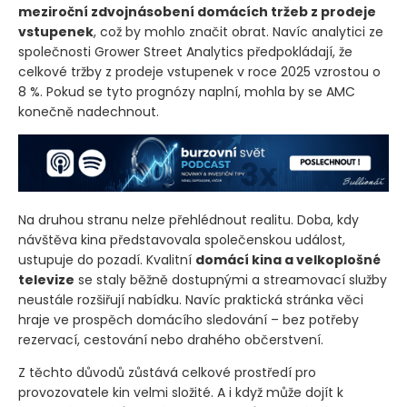
meziroční zdvojnásobení domácích tržeb z prodeje
vstupenek
, což by mohlo značit obrat. Navíc analytici ze
společnosti Grower Street Analytics předpokládají, že
celkové tržby z prodeje vstupenek v roce 2025 vzrostou o
8 %. Pokud se tyto prognózy naplní, mohla by se AMC
konečně nadechnout.
Na druhou stranu nelze přehlédnout realitu. Doba, kdy
návštěva kina představovala společenskou událost,
ustupuje do pozadí. Kvalitní
domácí kina a velkoplošné
televize
se staly běžně dostupnými a streamovací služby
neustále rozšiřují nabídku. Navíc praktická stránka věci
hraje ve prospěch domácího sledování – bez potřeby
rezervací, cestování nebo drahého občerstvení.
Z těchto důvodů zůstává celkové prostředí pro
provozovatele kin velmi složité. A i když může dojít k