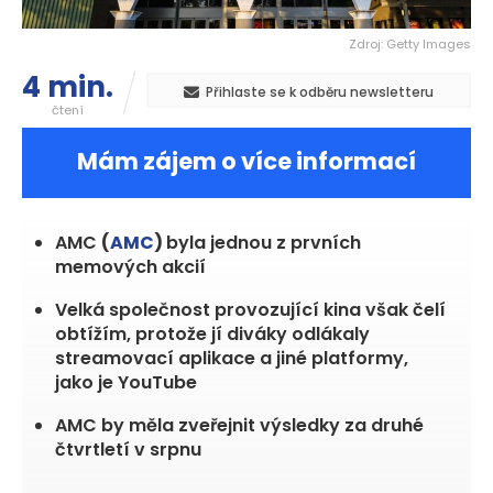
Zdroj: Getty Images
4 min.
Přihlaste se k odběru newsletteru
čtení
Mám zájem o více informací
AMC
(
AMC
)
byla jednou z prvních
memových akcií
Velká společnost provozující kina však čelí
obtížím, protože jí diváky odlákaly
streamovací aplikace a jiné platformy,
jako je YouTube
AMC by měla zveřejnit výsledky za druhé
čtvrtletí v srpnu