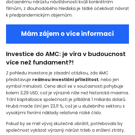
dočasnému nárůstu návštěvnosti kvůli konkrétním
filmům, z dlouhodobého hlediska je těžké očekávat návrat
k předpandemickým objemům.
Mám zájem o více informací
Investice do AMC: je víra v budoucnost
více než fundament?!
Z pohledu investora je zásadní otázkou, zda AMC
představuje
reálnou investiční příležitost
, nebo jen
symbol minulosti. Cena akcií se v současnosti pohybuje
kolem 3,29 USD, což je výrazně níže než historická maxima.
Tržní kapitalizace společnosti je přibližně 1 miliarda dolarů.
Hrubá marže činí jen 23,11 %, což je u služebního sektoru s
vysokými fixními náklady relativně nízké číslo.
Pokud by se měl vývoj skutečně obrátit, potřebovala by
společnost vykázat výrazný nárůst tržeb a snížení ztráty.