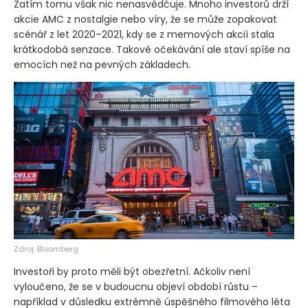
Zatím tomu však nic nenasvědčuje. Mnoho investorů drží
akcie AMC z nostalgie nebo víry, že se může zopakovat
scénář z let 2020–2021, kdy se z memových akcií stala
krátkodobá senzace. Takové očekávání ale staví spíše na
emocích než na pevných základech.
Zdroj: Bloomberg
Investoři by proto měli být obezřetní. Ačkoliv není
vyloučeno, že se v budoucnu objeví období růstu –
například v důsledku extrémně úspěšného filmového léta