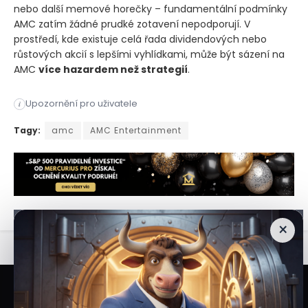
nebo další memové horečky – fundamentální podmínky
AMC zatím žádné prudké zotavení nepodporují. V
prostředí, kde existuje celá řada dividendových nebo
růstových akcií s lepšími vyhlídkami, může být sázení na
AMC
více hazardem než strategií
.
Upozornění pro uživatele
i
popularity stále drží v hledáčku investorů. Důvodem však nen
Tagy:
amc
AMC Entertainment
×
Veškeré informace a materiály zveřejněné na internetových stránkách