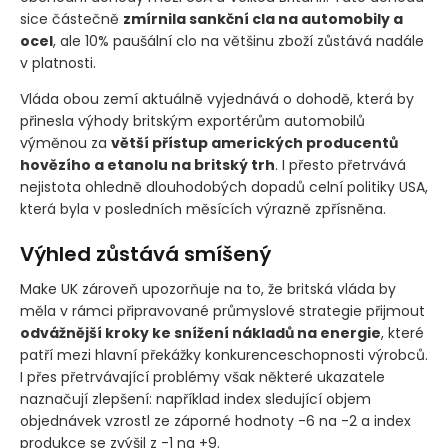
sice částečně
zmírnila sankční cla na automobily a
ocel
, ale 10% paušální clo na většinu zboží zůstává nadále
v platnosti.
Vláda obou zemí aktuálně vyjednává o dohodě, která by
přinesla výhody britským exportérům automobilů
výměnou za
větší přístup amerických producentů
hovězího a etanolu na britský trh
. I přesto přetrvává
nejistota ohledně dlouhodobých dopadů celní politiky USA,
která byla v posledních měsících výrazně zpřísněna.
Výhled zůstává smíšený
Make UK zároveň upozorňuje na to, že britská vláda by
měla v rámci připravované průmyslové strategie přijmout
odvážnější kroky ke snížení nákladů na energie
, které
patří mezi hlavní překážky konkurenceschopnosti výrobců.
I přes přetrvávající problémy však některé ukazatele
naznačují zlepšení: například index sledující objem
objednávek vzrostl ze záporné hodnoty -6 na -2 a index
produkce se zvýšil z -1 na +9.