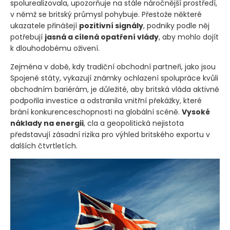
spolurealizovala, upozorňuje na stále náročnější prostředí,
v němž se britský průmysl pohybuje. Přestože některé
ukazatele přinášejí
pozitivní signály
, podniky podle něj
potřebují
jasná a cílená opatření vlády
, aby mohlo dojít
k dlouhodobému oživení.
Zejména v době, kdy tradiční obchodní partneři, jako jsou
Spojené státy, vykazují známky ochlazení spolupráce kvůli
obchodním bariérám, je důležité, aby britská vláda aktivně
podpořila investice a odstranila vnitřní překážky, které
brání konkurenceschopnosti na globální scéně.
Vysoké
náklady na energii
, cla a geopolitická nejistota
představují zásadní rizika pro výhled britského exportu v
dalších čtvrtletích.