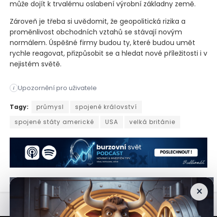
může dojít k trvalému oslabení výrobní základny země.
Zároveň je třeba si uvědomit, že geopolitická rizika a
proměnlivost obchodních vztahů se stávají novým
normálem. Úspěšné firmy budou ty, které budou umět
rychle reagovat, přizpůsobit se a hledat nové příležitosti i v
nejistém světě.
Výzkum zdůrazňuje dopad Trumpových cel na transatlantický ob
Upozornění pro uživatele
i
Výzkum zdůrazňuje dopad Trumpových cel na transatlantický ob
Tagy:
průmysl
spojené království
spojené státy americké
USA
velká británie
×