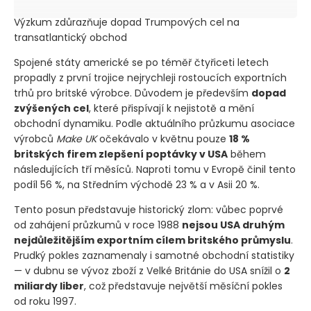
Výzkum zdůrazňuje dopad Trumpových cel na
transatlantický obchod
Spojené státy americké se po téměř čtyřiceti letech
propadly z první trojice nejrychleji rostoucích exportních
trhů pro britské výrobce. Důvodem je především
dopad
zvýšených cel
, které přispívají k nejistotě a mění
obchodní dynamiku. Podle aktuálního průzkumu asociace
výrobců
Make UK
očekávalo v květnu pouze
18 %
britských firem zlepšení poptávky v USA
během
následujících tří měsíců. Naproti tomu v Evropě činil tento
podíl 56 %, na Středním východě 23 % a v Asii 20 %.
Tento posun představuje historický zlom: vůbec poprvé
od zahájení průzkumů v roce 1988
nejsou USA druhým
nejdůležitějším exportním cílem britského průmyslu
.
Prudký pokles zaznamenaly i samotné obchodní statistiky
— v dubnu se vývoz zboží z Velké Británie do USA snížil o
2
miliardy liber
, což představuje největší měsíční pokles
od roku 1997.