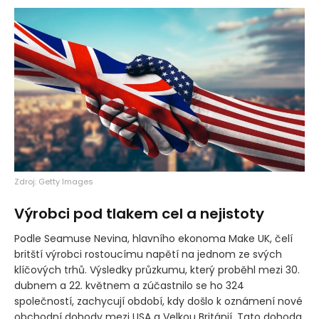
Zdroj: Getty Images
Výrobci pod tlakem cel a nejistoty
Podle Seamuse Nevina, hlavního ekonoma Make UK, čelí
britští výrobci rostoucímu napětí na jednom ze svých
klíčových trhů. Výsledky průzkumu, který proběhl mezi 30.
dubnem a 22. květnem a zúčastnilo se ho 324
společností, zachycují období, kdy došlo k oznámení nové
obchodní dohody mezi USA a Velkou Británií. Tato dohoda