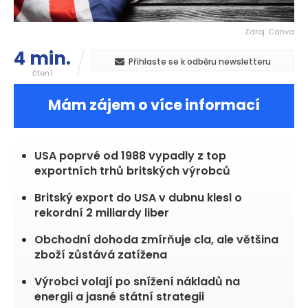
Zdroj: Canva
4 min.
Přihlaste se k odběru newsletteru
čtení
Mám zájem o více informací
USA poprvé od 1988 vypadly z top
exportních trhů britských výrobců
Britský export do USA v dubnu klesl o
rekordní 2 miliardy liber
Obchodní dohoda zmírňuje cla, ale většina
zboží zůstává zatížena
Výrobci volají po snížení nákladů na
energii a jasné státní strategii