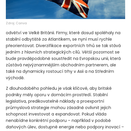
Zdroj: Canva
odvětví ve Velké Británii. Firmy, které dosud spoléhaly na
stabilní odbytiště za Atlantikem, se nyní musí rychle
přeorientovat. Diverzifikace exportních trhů se tak stává
jedním z hlavních strategických cílů. Větší pozornost se
bude pravděpodobně soustředit na Evropskou unii, která
zůstává nejvýznamnějším obchodním partnerem, ale
také na dynamicky rostoucí trhy v Asii a na Středním
východě.
Z dlouhodobého pohledu je však klíčové, aby britské
podniky měly oporu v domácím prostředí. Stabilní
legislativa, predikovatelné náklady a proexportní
průmyslová strategie mohou zásadně ovlivnit jejich
schopnost investovat a expandovat. Pokud vláda
nenabídne konkrétní podporu – například v podobě
daňových úlev, dostupné energie nebo podpory inovací –