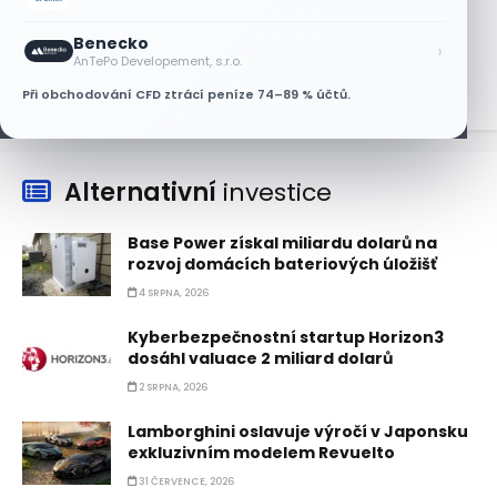
Lisa Su zlehčuje Muskův závazek vůči
Nvidii. Akcie AMD po výsledcích klesají
Benecko
›
6 SRPNA, 2026
AnTePo Developement, s.r.o.
Při obchodování CFD ztrácí peníze 74–89 % účtů.
Alternativní
investice
Base Power získal miliardu dolarů na
rozvoj domácích bateriových úložišť
4 SRPNA, 2026
Kyberbezpečnostní startup Horizon3
dosáhl valuace 2 miliard dolarů
2 SRPNA, 2026
Lamborghini oslavuje výročí v Japonsku
exkluzivním modelem Revuelto
31 ČERVENCE, 2026