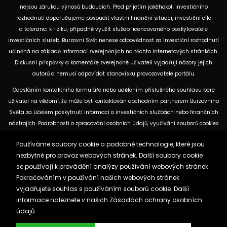
nejsou zárukou výnosů budoucích. Před přijetím jakéhokoli investičního
rozhodnutí doporučujeme posoudit vlastní finanční situaci, investiční cíle
a toleranci k riziku, případně využít služeb licencovaného poskytovatele
investičních služeb. Burzovní Svět nenese odpovědnost za investiční rozhodnutí
učiněná na základě informací zveřejněných na těchto internetových stránkách.
Diskusní příspěvky a komentáře zveřejněné uživateli vyjadřují názory jejich
autorů a nemusí odpovídat stanovisku provozovatele portálu.
Odesláním kontaktního formuláře nebo udělením příslušného souhlasu bere
uživatel na vědomí, že může být kontaktován obchodním partnerem Burzovního
Světa za účelem poskytnutí informací o investičních službách nebo finančních
nástrojích. Podrobnosti o zpracování osobních údajů, využívání souborů cookies
a obchodních partnerech jsou uvedeny v příslušných dokumentech
Používáme soubory cookie a podobné technologie, které jsou
dostupných na těchto internetových stránkách. U jednotlivých článků mohou
nezbytné pro provoz webových stránek. Další soubory cookie
být uvedeny informace o použitých zdrojích, datu původní analýzy nebo datu,
se používají k provádění analýzy používání webových stránek.
ke kterému se vztahují uvedené tržní údaje.
Pokračováním v používání našich webových stránek
vyjadřujete souhlas s používáním souborů cookie. Další
Zásady ochrany osobních údajů a cookies
informace naleznete v našich
Zásadách ochrany osobních
Reklama
Kontakt
údajů.
Burzovnisvet.cz © 2026