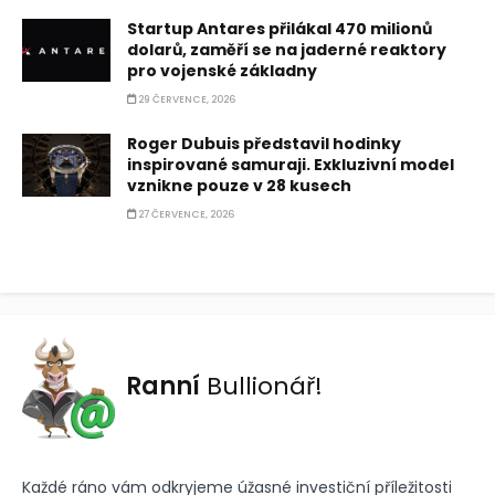
Startup Antares přilákal 470 milionů
dolarů, zaměří se na jaderné reaktory
pro vojenské základny
29 ČERVENCE, 2026
Roger Dubuis představil hodinky
inspirované samuraji. Exkluzivní model
vznikne pouze v 28 kusech
27 ČERVENCE, 2026
Ranní
Bullionář!
Každé ráno vám odkryjeme úžasné investiční příležitosti