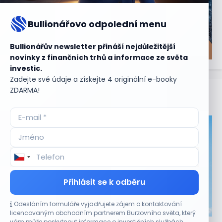
Bullionářovo odpolední menu
Bullionářův newsletter přináší nejdůležitější
novinky z finančních trhů a informace ze světa
investic.
Zadejte své údaje a získejte 4 originální e-booky
ZDARMA!
Aktuální
příležitosti
Přihlásit se k odběru
Odesláním formuláře vyjadřujete zájem o kontaktování
CO HÝBE TRHEM
licencovaným obchodním partnerem Burzovního světa, který
vám může poskytnout informace o investičních službách