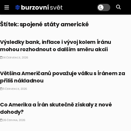
Štítek:
spojené státy americké
BULLIONÁŘ PM
Výsledky bank, inflace i vývoj kolem Íránu
mohou rozhodnout o dalším směru akcií
14 ČERVENCE, 2026
TRENDY
Většina Američanů považuje válku s Íránem za
příliš nákladnou
5 ČERVENCE, 2026
EKONOMIKA
Co Amerika a Írán skutečně získaly z nové
dohody?
26 ČERVNA, 2026
PODCAST