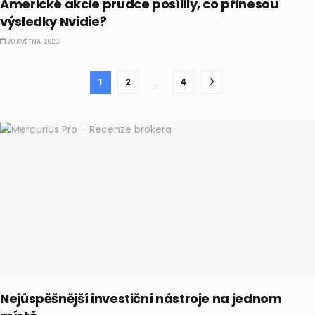
Americké akcie prudce posílily, co přinesou
výsledky Nvidie?
20 KVĚTNA, 2026
1
2
…
4
Nejúspěšnější investiční nástroje na jednom