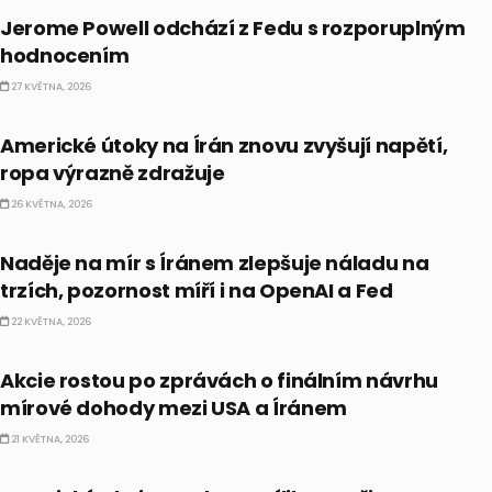
Jerome Powell odchází z Fedu s rozporuplným
hodnocením
27 KVĚTNA, 2026
BULLIONÁŘ PM
Americké útoky na Írán znovu zvyšují napětí,
ropa výrazně zdražuje
26 KVĚTNA, 2026
BULLIONÁŘ PM
Naděje na mír s Íránem zlepšuje náladu na
trzích, pozornost míří i na OpenAI a Fed
22 KVĚTNA, 2026
BULLIONÁŘ OPEN
Akcie rostou po zprávách o finálním návrhu
mírové dohody mezi USA a Íránem
21 KVĚTNA, 2026
BULLIONÁŘ RECAP