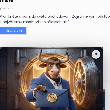
místě
REKLAMA
Pronikněte s námi do světa obchodování. Zajistíme vám přístup
k největšímu množství kapitálových trhů.
PŘEČTĚTE SI
×
Nejčtenější
zprávy