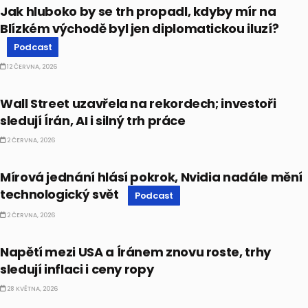
Jak hluboko by se trh propadl, kdyby mír na
Blízkém východě byl jen diplomatickou iluzí?
Podcast
12 ČERVNA, 2026
BULLIONÁŘ RECAP
Wall Street uzavřela na rekordech; investoři
sledují Írán, AI i silný trh práce
2 ČERVNA, 2026
PODCAST
Mírová jednání hlásí pokrok, Nvidia nadále mění
technologický svět
Podcast
2 ČERVNA, 2026
BULLIONÁŘ PM
Napětí mezi USA a Íránem znovu roste, trhy
sledují inflaci i ceny ropy
28 KVĚTNA, 2026
EKONOMIKA