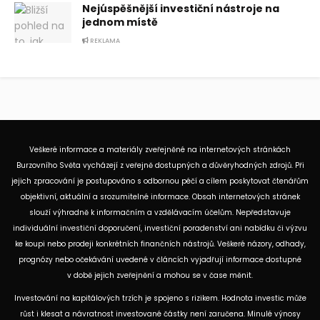
Nejúspěšnější investiční nástroje na
jednom místě
REKLAMA
Veškeré informace a materiály zveřejněné na internetových stránkách
Burzovního Světa vycházejí z veřejně dostupných a důvěryhodných zdrojů. Při
jejich zpracování je postupováno s odbornou péčí a cílem poskytovat čtenářům
objektivní, aktuální a srozumitelné informace. Obsah internetových stránek
slouží výhradně k informačním a vzdělávacím účelům. Nepředstavuje
individuální investiční doporučení, investiční poradenství ani nabídku či výzvu
ke koupi nebo prodeji konkrétních finančních nástrojů. Veškeré názory, odhady,
prognózy nebo očekávání uvedené v článcích vyjadřují informace dostupné
v době jejich zveřejnění a mohou se v čase měnit.
Investování na kapitálových trzích je spojeno s rizikem. Hodnota investic může
růst i klesat a návratnost investované částky není zaručena. Minulé výnosy