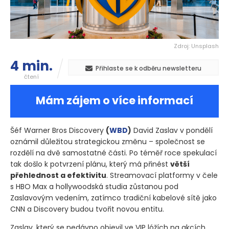
Zdroj: Unsplash
4 min.
Přihlaste se k odběru newsletteru
čtení
Mám zájem o více informací
Šéf Warner Bros Discovery
(
WBD
)
David Zaslav v pondělí
oznámil důležitou strategickou změnu – společnost se
rozdělí na dvě samostatné části. Po téměř roce spekulací
tak došlo k potvrzení plánu, který má přinést
větší
přehlednost a efektivitu
. Streamovací platformy v čele
s HBO Max a hollywoodská studia zůstanou pod
Zaslavovým vedením, zatímco tradiční kabelové sítě jako
CNN a Discovery budou tvořit novou entitu.
Zaslav, který se nedávno objevil ve VIP lóžích na akcích