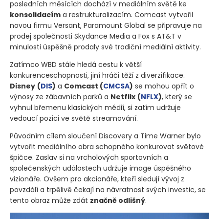
posledních měsících dochází v mediálním světě ke
konsolidacím
a restrukturalizacím. Comcast vytvořil
novou firmu Versant, Paramount Global se připravuje na
prodej společnosti Skydance Media a Fox s AT&T v
minulosti úspěšně prodaly své tradiční mediální aktivity.
Zatímco WBD stále hledá cestu k větší
konkurenceschopnosti, jiní hráči těží z diverzifikace.
Disney
(
DIS
)
a
Comcast
(
CMCSA
)
se mohou opřít o
výnosy ze zábavních parků a
Netflix
(
NFLX
)
, který se
vyhnul břemenu klasických médií, si zatím udržuje
vedoucí pozici ve světě streamování.
Původním cílem sloučení Discovery a Time Warner bylo
vytvořit mediálního obra schopného konkurovat světové
špičce. Zaslav si na vrcholových sportovních a
společenských událostech udržuje image úspěšného
vizionáře. Ovšem pro akcionáře, kteří sledují vývoj z
povzdálí a trpělivě čekají na návratnost svých investic, se
tento obraz může zdát
značně odlišný
.