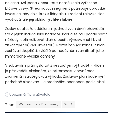
nejasná. Ani jedna z částí totiž nemá zcela vyřešené
klíčové výzvy. Streamovací segment potřebuje obrovské
investice, aby držel krok s lídry trhu. Tradiční televize sice
vydělává, ale její obliba
rychle slábne
.
Zaslav doufá, že oddělením jednotlivých divizí přesvědčí
trh o jejich individuální hodnotě. Pokud se mu podaří snížit
náklady, optimalizovat dluh a posílit výnosy, mohl by si
získat zpět důvěru investorů. Prozatím však mnozí z nich
zůstávají skeptičtí, zvláště po nedávném zamítnutí jeho
mimořádně vysoké odměny.
V zábavním průmyslu totiž nestačí jen být vidět – klíčem
je přesvědčit akcionáře, že přítomnost v první řadě
znamená i strategickou výhodu. Zaslavův plán bude nyní
podrobně sledován – a především hodnocen podle čísel.
Upozornění pro uživatele
i
Zatímco čistší struktura by měla potěšit Wall Street, obě no
Tagy:
Warner Bros Discovery
WBD