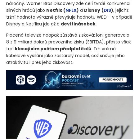
náročný. Warner Bros Discovery zde čelí tvrdé konkurenci
silných hráčů jako
Netflix
(
NFLX
)
a
Disney
(
DIS
)
, jejichž
tržní hodnota výrazně převyšuje hodnotu WBD – v případě
Disney a Netflixu jde až o
devítinásobek
.
Placená televize naopak zůstává zisková: loni generovala
8 z 9 miliard dolarů provozního zisku
(EBITDA)
, přesto však
trpí
klesajícím počtem předplatitelů
. Trh vnímá
kabelové vysílání jako zastaralý model, což snižuje jeho
atraktivitu i přes jeho ziskovost.