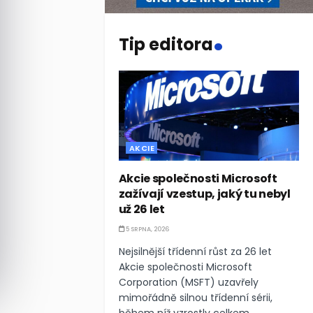
.
Tip editora
AKCIE
Akcie společnosti Microsoft
zažívají vzestup, jaký tu nebyl
už 26 let
5 SRPNA, 2026
Nejsilnější třídenní růst za 26 let
Akcie společnosti Microsoft
Corporation (MSFT) uzavřely
mimořádně silnou třídenní sérii,