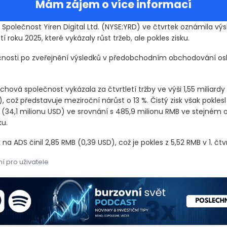
Mám zájem o více informací
Společnost Yiren Digital Ltd.
(NYSE:YRD)
ve čtvrtek oznámila výs
tí roku 2025, které vykázaly růst tržeb, ale pokles zisku.
čnosti po zveřejnění výsledků v předobchodním obchodování osla
chová společnost vykázala za čtvrtletí tržby ve výši 1,55 miliard
)
, což představuje meziroční nárůst o 13 %. Čistý zisk však pokles
B
(34,1 milionu USD)
ve srovnání s 485,9 milionu RMB ve stejném 
ku.
 na ADS činil 2,85 RMB
(0,39 USD)
, což je pokles z 5,52 RMB v 1. čtv
í pro uživatele
polečnost Yiren Digital Ltd. ve čtvrtek oznámila výsledky za první
polečnost Yiren Digital Ltd. (NYSE:YRD) ve čtvrtek oznámila výsle