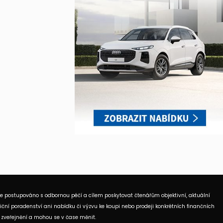
je postupováno s odbornou péčí a cílem poskytovat čtenářům objektivní, aktuální
ční poradenství ani nabídku či výzvu ke koupi nebo prodeji konkrétních finančních
 zveřejnění a mohou se v čase měnit.