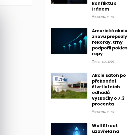
konfliktu s
Íránem
5 SRPNA, 2026
Americké akcie
znovu přepsaly
rekordy, trhy
podpořil pokles
ropy
4 SRPNA, 2026
Akcie Eaton po
překonání
čtvrtletních
odhadů
vyskočily o 7,3
procenta
2 SRPNA, 2026
Wall Street
uzavřela na