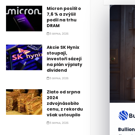
Micron posílil o
7,6 % a zvýšil
podíl na trhu
DRAM
5 SRPNA, 2026
Akcie SK Hynix
stoupají,
investoři sázejí
na plán výplaty
dividend
5 SRPNA, 2026
Zlato od srpna
2024
zdvojnásobilo
cenu, z rekordu
B
však ustoupilo
5 SRPNA, 2026
Bullion