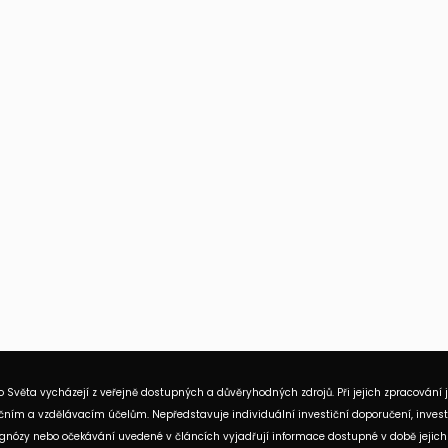
 Světa vycházejí z veřejně dostupných a důvěryhodných zdrojů. Při jejich zpracování 
ním a vzdělávacím účelům. Nepředstavuje individuální investiční doporučení, investi
rognózy nebo očekávání uvedené v článcích vyjadřují informace dostupné v době jejich