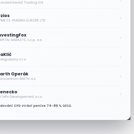
onderinterest Trading Ltd
zios
›
PME FX TRADING EUROPE LTD
nvestingFox
›
PITAL MARKETS, o.c.p., a.s.
aKlíč
›
nergodomy s.r.o.
arth Operák
›
utocentrum BARTH a.s.
enecko
›
nTePo Developement, s.r.o.
odování CFD ztrácí peníze 74–89 % účtů.