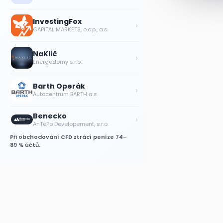
InvestingFox
›
CAPITAL MARKETS, o.c.p., a.s.
NaKlíč
›
Energodomy s.r.o.
Barth Operák
›
Autocentrum BARTH a.s.
Benecko
›
AnTePo Developement, s.r.o.
Při obchodování CFD ztrácí peníze 74–
89 % účtů.