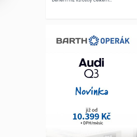
během níž vzrostly celkem...