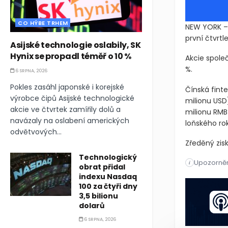
CO HÝBE TRHEM
NEW YORK – 
první čtvrtle
Asijské technologie oslabily, SK
Hynix se propadl téměř o 10 %
Akcie spole
%.
6 SRPNA, 2026
Pokles zasáhl japonské i korejské
Čínská finte
výrobce čipů Asijské technologické
milionu USD
akcie ve čtvrtek zamířily dolů a
milionu RM
navázaly na oslabení amerických
loňského ro
odvětvových...
Zředěný zisk
Technologický
Upozorněn
NEW YORK – S
i
obrat přidal
indexu Nasdaq
NEW YORK - S
100 za čtyři dny
3,5 bilionu
dolarů
6 SRPNA, 2026