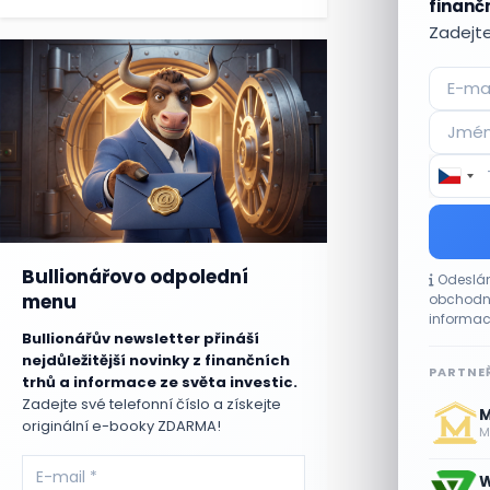
finančn
Zadejte
Bullionářovo odpolední
Odeslán
menu
obchodní
informac
Bullionářův newsletter přináší
nejdůležitější novinky z finančních
PARTNEŘ
trhů a informace ze světa investic.
Zadejte své telefonní číslo a získejte
M
originální e-booky ZDARMA!
Me
W