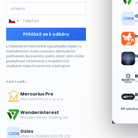
W
O
A
Přihlásit se k odběru
I
CA
Odesláním formuláře vyjadřujete zájem o
kontaktování licencovaným obchodním
N
partnerem Burzovního světa, který vám může
poskytnout informace o investičních
E
službách nebo finančních nástrojích.
B
A
PARTNEŘI:
Mercurius Pro
B
›
Mercurius Pro, o. c. p., a. s.
A
Při obch
Wonderinterest
›
Wonderinterest Trading Ltd
Ozios
›
APME FX TRADING EUROPE LTD