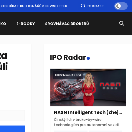
ODEBÍRAT BULLIONÁŘŮV NEWSLETTER
PODCAST
SKO
E-BOOKY
SROVNÁVAČ BROKERŮ
.
za
IPO Radar
li
HKEX Main Board
NASN Intelligent Tech (Zhejiang)
Čínský lídr v brake-by-wire
technologiích pro autonomní vozidla
vstupuje na hongkongskou burzu 7.