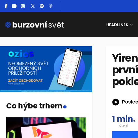
HEADLINES
Yiren
první
pokle
.
Poslec
Co hýbe trhem
1 min.
čtení