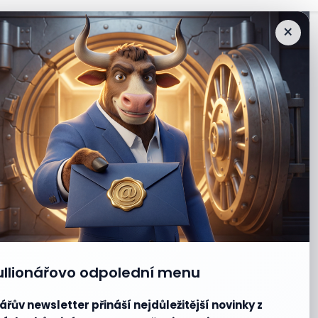
×
ullionářovo odpolední menu
ářův newsletter přináší nejdůležitější novinky z