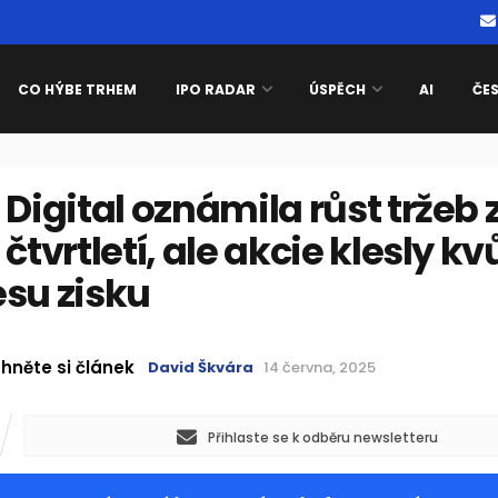
CO HÝBE TRHEM
IPO RADAR
ÚSPĚCH
AI
ČE
 Digital oznámila růst tržeb 
 čtvrtletí, ale akcie klesly kvů
su zisku
hněte si článek
David Škvára
14 června, 2025
Přihlaste se k odběru newsletteru