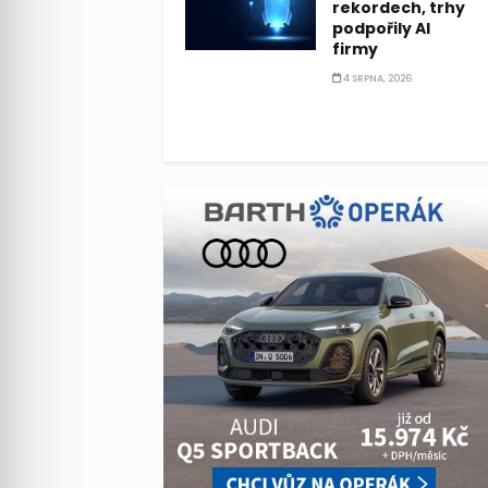
rekordech, trhy
podpořily AI
firmy
4 SRPNA, 2026