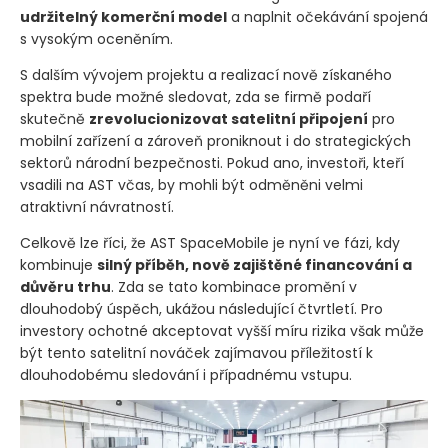
udržitelný komerční model
a naplnit očekávání spojená
s vysokým oceněním.
S dalším vývojem projektu a realizací nově získaného
spektra bude možné sledovat, zda se firmě podaří
skutečně
zrevolucionizovat satelitní připojení
pro
mobilní zařízení a zároveň proniknout i do strategických
sektorů národní bezpečnosti. Pokud ano, investoři, kteří
vsadili na AST včas, by mohli být odměněni velmi
atraktivní návratností.
Celkově lze říci, že AST SpaceMobile je nyní ve fázi, kdy
kombinuje
silný příběh, nově zajištěné financování a
důvěru trhu
. Zda se tato kombinace promění v
dlouhodobý úspěch, ukážou následující čtvrtletí. Pro
investory ochotné akceptovat vyšší míru rizika však může
být tento satelitní nováček zajímavou příležitostí k
dlouhodobému sledování i případnému vstupu.