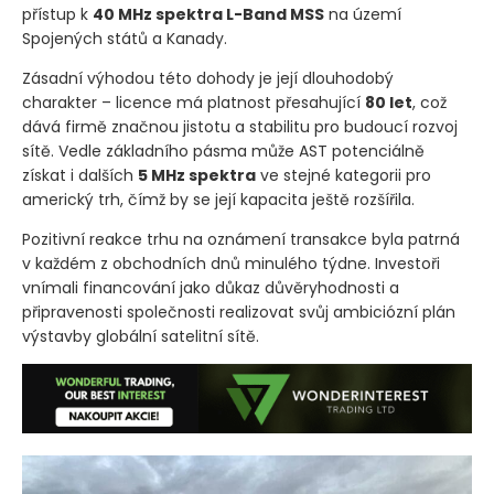
přístup k
40 MHz spektra L-Band MSS
na území
Spojených států a Kanady.
Zásadní výhodou této dohody je její dlouhodobý
charakter – licence má platnost přesahující
80 let
, což
dává firmě značnou jistotu a stabilitu pro budoucí rozvoj
sítě. Vedle základního pásma může AST potenciálně
získat i dalších
5 MHz spektra
ve stejné kategorii pro
americký trh, čímž by se její kapacita ještě rozšířila.
Pozitivní reakce trhu na oznámení transakce byla patrná
v každém z obchodních dnů minulého týdne. Investoři
vnímali financování jako důkaz důvěryhodnosti a
připravenosti společnosti realizovat svůj ambiciózní plán
výstavby globální satelitní sítě.