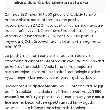
miliard dolarů díky silnému růstu akcií
Zatímco širší index S&P 500 přidal 0,6 %, akcie tohoto
hráče v oblasti satelitní komunikace posílily o
pozoruhodných 27,2 %. Tato pozitivní dynamika navazuje
na celoroční vývoj, během něhož hodnota akcií firmy
vzrostla o úctyhodných 175 %, což z AST činí jednu z
nejvýraznějších růstových akcií v kosmickém segmentu
roku 2025.
Za prudkým růstem ceny stojí především čerstvě
oznámené finanční zajištění pro klíčovou akvizici v oblasti
bezdrátového spektra. Vedle toho firmu podporuje
rostoucí zájem investorů o satelitní technologie a jejich
využití nejen v komerčních, ale i obranných aplikacích.
Společnost
AST SpaceMobile
(
ASTS
)
informovala, že její
dceřiná společnost získala nové financování ve výši
550
milionů dolarů
. Tyto prostředky budou použity na
nákup
licence na bezdrátové spektrum
od firmy Ligado
Networks. Tato klíčová transakce zajistí společnosti