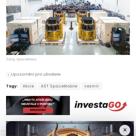
Zdroj: SpaceNews
Upozornění pro uživatele
i
Akcie společnosti AST SpaceMobile zaznamenaly během minulého
Tagy:
Akcie
AST SpaceMobile
vesmír
×