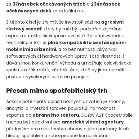
za
37násobek očekávaných tržeb
a
234násobek
očekávaných zisků
za aktuální rok.
Z těchto čísel je zřejmé, že investoři sází na
agresivní
růstový scénář
, který by měl být podpořen zejména
expanzí satelitní širokopásmové sítě. Zásadní výhodou
technologie AST je
plná kompatibilita se stávajícími
mobilními zařízeními
, a to bez nutnosti jakýchkoli
softwarových či hardwarových úprav. Tato vlastnost jí
dává silnou konkurenční výhodu a umožňuje oslovit široké
spektrum zákazníků, včetně těch, kteří by jinak neměli
přístup k vysokorychlostnímu připojení.
Přesah mimo spotřebitelský trh
Ačkoliv potenciál v oblasti běžných uživatelů je značný,
analytici a investoři zároveň poukazují na možnost
expanze do
obranného sektoru
. Služby AST SpaceMobile
mohou být atraktivní pro
americké vládní agentury
,
především pro ministerstvo obrany a jeho partnery, kteří
hledají spolehlivé a zabezpečené komunikační