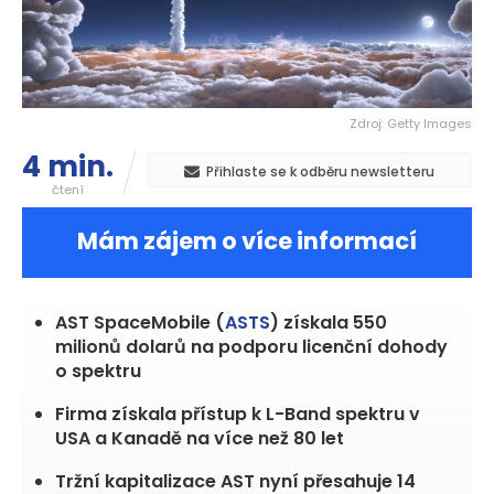
Zdroj: Getty Images
4 min.
Přihlaste se k odběru newsletteru
čtení
Mám zájem o více informací
AST SpaceMobile (
ASTS
) získala 550
milionů dolarů na podporu licenční dohody
o spektru
Firma získala přístup k L-Band spektru v
USA a Kanadě na více než 80 let
Tržní kapitalizace AST nyní přesahuje 14