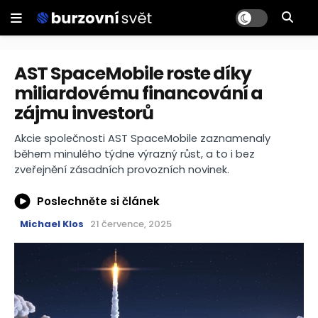
AST SpaceMobile roste díky
miliardovému financování a
zájmu investorů
Akcie společnosti AST SpaceMobile zaznamenaly
během minulého týdne výrazný růst, a to i bez
zveřejnění zásadních provozních novinek.
Poslechněte si článek
Michael Klos
21 července, 2025