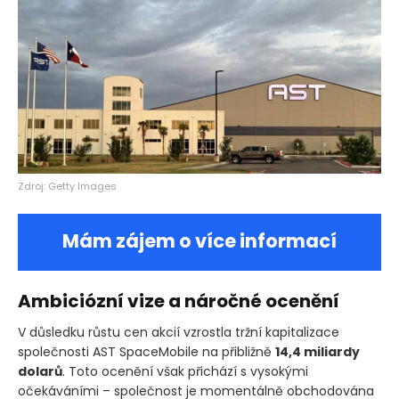
Zdroj: Getty Images
Mám zájem o více informací
Ambiciózní vize a náročné ocenění
V důsledku růstu cen akcií vzrostla tržní kapitalizace
společnosti AST SpaceMobile na přibližně
14,4 miliardy
dolarů
. Toto ocenění však přichází s vysokými
očekáváními – společnost je momentálně obchodována