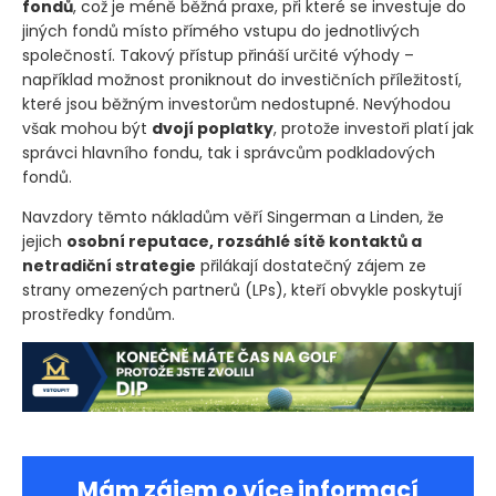
fondů
, což je méně běžná praxe, při které se investuje do
jiných fondů místo přímého vstupu do jednotlivých
společností. Takový přístup přináší určité výhody –
například možnost proniknout do investičních příležitostí,
které jsou běžným investorům nedostupné. Nevýhodou
však mohou být
dvojí poplatky
, protože investoři platí jak
správci hlavního fondu, tak i správcům podkladových
fondů.
Navzdory těmto nákladům věří Singerman a Linden, že
jejich
osobní reputace, rozsáhlé sítě kontaktů a
netradiční strategie
přilákají dostatečný zájem ze
strany omezených partnerů
(LPs)
, kteří obvykle poskytují
prostředky fondům.
Mám zájem o více informací