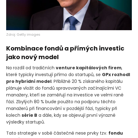
Zdroj: Getty images
Kombinace fondů a přímých investic
jako nový model
Na rozdíl od tradičních
venture kapitálových firem
,
které typicky investují přímo do startupů, se
GPx rozhodl
pro hybridní model
. Přibližně 20 % získaného kapitálu
plánuje vložit do fondů spravovaných začínajícími VC
manažery, kteří se zaměřují na investice ve velmi rané
fázi. Zbylých 80 % bude použito na podporu těchto
manažerů při financování v pozdější fázi, typicky při
kolech
série B
a dále, kdy se objevují první výrazné
výsledky startupů.
Tato strategie v sobě částečně nese prvky tzv.
fondu