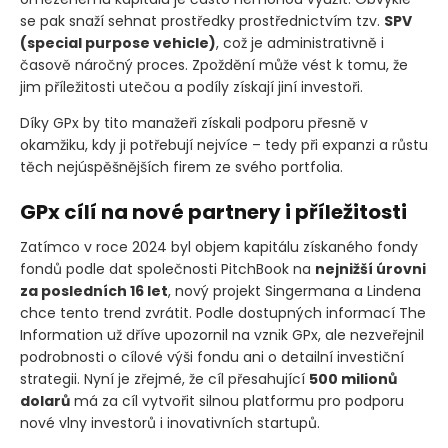
se pak snaží sehnat prostředky prostřednictvím tzv.
SPV
(special purpose vehicle)
, což je administrativně i
časově náročný proces. Zpoždění může vést k tomu, že
jim příležitosti utečou a podíly získají jiní investoři.
Díky GPx by tito manažeři získali podporu přesně v
okamžiku, kdy ji potřebují nejvíce – tedy při expanzi a růstu
těch nejúspěšnějších firem ze svého portfolia.
GPx cílí na nové partnery i příležitosti
Zatímco v roce 2024 byl objem kapitálu získaného fondy
fondů podle dat společnosti PitchBook na
nejnižší úrovni
za posledních 16 let
, nový projekt Singermana a Lindena
chce tento trend zvrátit. Podle dostupných informací The
Information už dříve upozornil na vznik GPx, ale nezveřejnil
podrobnosti o cílové výši fondu ani o detailní investiční
strategii. Nyní je zřejmé, že cíl přesahující
500 milionů
dolarů
má za cíl vytvořit silnou platformu pro podporu
nové vlny investorů i inovativních startupů.