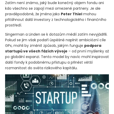
Zatím není známo, jaký bude konečný objem fondu ani
kdo všechno se zapojí mezi omezené partnery. Je ale
pravděpodobné, že jména jako
Peter Thiel
mohou
přitáhnout další investory z technologického i finančního
prostředí.
Singerman a Linden se k dotazům médií zatím nevyjádřili.
Pokud se jim však podaří úspěšně naplnit ambiciózní cíle
GPx, mohli by změnit způsob, jakým funguje
podpora
startupů ve všech fázích vývoje
– od první myšlenky až
po globální expanzi. Tento model by navíc mohl inspirovat
další fondy k podobnému přístupu a přinést větší
rozmanitost do světa rizikového kapitálu.