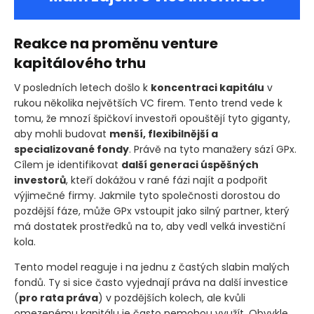
Reakce na proměnu venture
kapitálového trhu
V posledních letech došlo k
koncentraci kapitálu
v
rukou několika největších VC firem. Tento trend vede k
tomu, že mnozí špičkoví investoři opouštějí tyto giganty,
aby mohli budovat
menší, flexibilnější a
specializované fondy
. Právě na tyto manažery sází GPx.
Cílem je identifikovat
další generaci úspěšných
investorů
, kteří dokážou v rané fázi najít a podpořit
výjimečné firmy. Jakmile tyto společnosti dorostou do
pozdější fáze, může GPx vstoupit jako silný partner, který
má dostatek prostředků na to, aby vedl velká investiční
kola.
Tento model reaguje i na jednu z častých slabin malých
fondů. Ty si sice často vyjednají práva na další investice
(
pro rata práva
)
v pozdějších kolech, ale kvůli
omezenému kapitálu je často nemohou využít. Obvykle