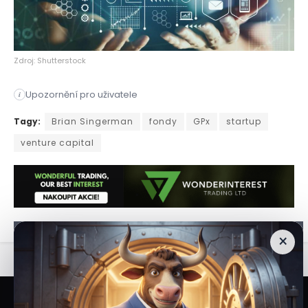
Zdroj: Shutterstock
Upozornění pro uživatele
i
Brian Singerman, bývalý partner společnosti Founders Fund, a 
Tagy:
Brian Singerman
fondy
GPx
startup
venture capital
×
Veškeré informace a materiály zveřejněné na internetových stránkách