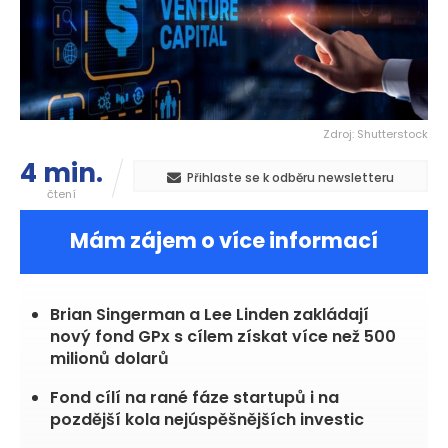
Zdroj: Shutterstock
4 min.
Přihlaste se k odběru newsletteru
čtení
Mám zájem o více informací
Brian Singerman a Lee Linden zakládají
nový fond GPx s cílem získat více než 500
milionů dolarů
Fond cílí na rané fáze startupů i na
pozdější kola nejúspěšnějších investic