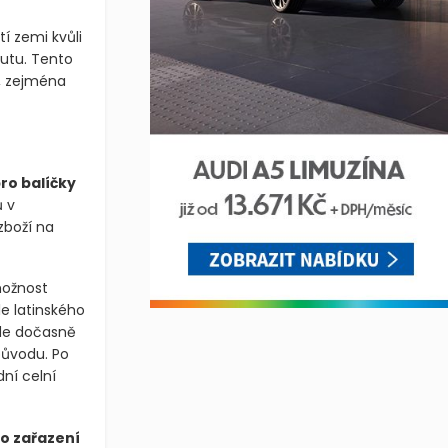
í zemi kvůli
kutu. Tento
, zejména
ro balíčky
ů v
zboží na
možnost
e latinského
ude dočasně
původu. Po
ní celní
o zařazení