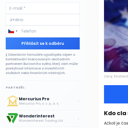
Přihlásit se k odběru
Odesláním formuláře vyjadřujete zájem o
kontaktování licencovaným obchodním
partnerem Burzovního světa, který vám může
poskytnout informace o investičních
službách nebo finančních nástrojích.
Zdroj: Shutters
PARTNEŘI:
Mercurius Pro
›
Mercurius Pro, o. c. p., a. s.
Kdo cla 
Wonderinterest
›
Wonderinterest Trading Ltd
Ačkoli je ča