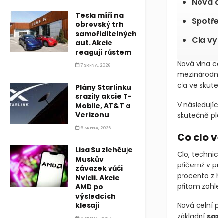
Nová c
Tesla míří na
Spotře
obrovský trh
samořiditelných
Cla vy
aut. Akcie
reagují růstem
Nová vlna c
7 SRPNA, 2026
mezinárodní
cla ve skute
Plány Starlinku
srazily akcie T-
V následují
Mobile, AT&T a
Verizonu
skutečně pl
6 SRPNA, 2026
Co clo 
Lisa Su zlehčuje
Clo, techni
Muskův
přičemž v p
závazek vůči
procento z 
Nvidii. Akcie
přitom zohl
AMD po
výsledcích
klesají
Nová celní p
základní
sa