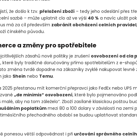
stí, že došlo k tzv.
přeložení zboží
– tedy jeho odeslání přes třet
elní sazbě – může uplatnit clo až ve výši
40 %
a navíc uložit po
s má za cíl především
zabránit obcházení celních pravidel
boží čínského původu.
rce a změny pro spotřebitele
citlivějších zásahů nové politiky je zrušení
osvobození od cla p
D
, které byly tradičně doručovány přímo spotřebitelům z e-shop
Tato změna tvrdě dopadne na zákazníky zvyklé nakupovat levné 
h jako
Shein
nebo
Temu
.
a 2025 přestanou mít komerční přepravci jako FedEx nebo UPS 
kzvané
„de minimis“ osvobození
, které bylo pojmenováno podl
iš malé, aby na tom záleželo“. Zboží zasílané klasickou poštou b
aušálním poplatkům
mezi 80 a 100 dolary v závislosti na zemi 
stiměsíčního přechodného období se budou uplatňovat standard
ě ponesou větší odpovědnost i při
určování správného celníh