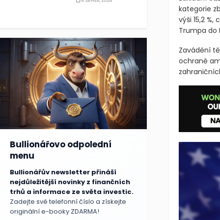
6 SRPNA, 2026
kategorie z
výši 15,2 %, 
Trumpa do 
Zavádění tě
ochraně ame
zahraničníc
Bullionářovo odpolední
menu
Bullionářův newsletter přináší
nejdůležitější novinky z finančních
trhů a informace ze světa investic.
Zadejte své telefonní číslo a získejte
originální e-booky ZDARMA!