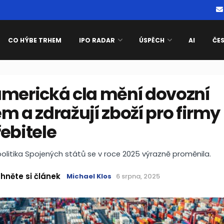
CO HÝBE TRHEM
IPO RADAR
ÚSPĚCH
AI
ČE
americká cla mění dovozní
m a zdražují zboží pro firmy 
ebitele
litika Spojených států se v roce 2025 výrazně proměnila.
hněte si článek
Michael Klos
6 srpna, 2025