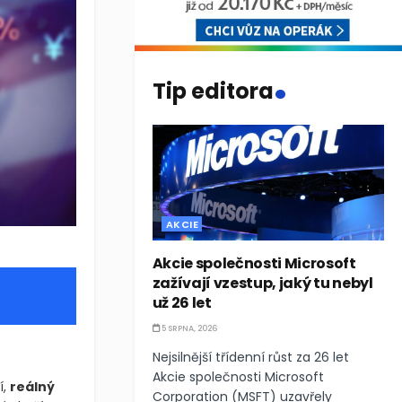
.
Tip editora
AKCIE
Akcie společnosti Microsoft
zažívají vzestup, jaký tu nebyl
už 26 let
5 SRPNA, 2026
Nejsilnější třídenní růst za 26 let
Akcie společnosti Microsoft
í,
reálný
Corporation (MSFT) uzavřely