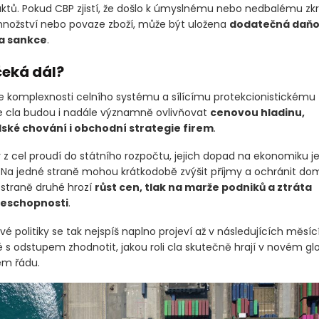
ktů. Pokud CBP zjistí, že došlo k úmyslnému nebo nedbalému zkr
nožství nebo povaze zboží, může být uložena
dodatečná daň
a sankce
.
čeká dál?
 komplexnosti celního systému a sílícímu protekcionistickému 
e cla budou i nadále významně ovlivňovat
cenovou hladinu,
lské chování i obchodní strategie firem
.
y z cel proudí do státního rozpočtu, jejich dopad na ekonomiku j
. Na jedné straně mohou krátkodobě zvýšit příjmy a ochránit do
 straně druhé hrozí
růst cen, tlak na marže podniků a ztráta
eschopnosti
.
é politiky se tak nejspíš naplno projeví až v následujících měsíc
s odstupem zhodnotit, jakou roli cla skutečně hrají v novém gl
m řádu.