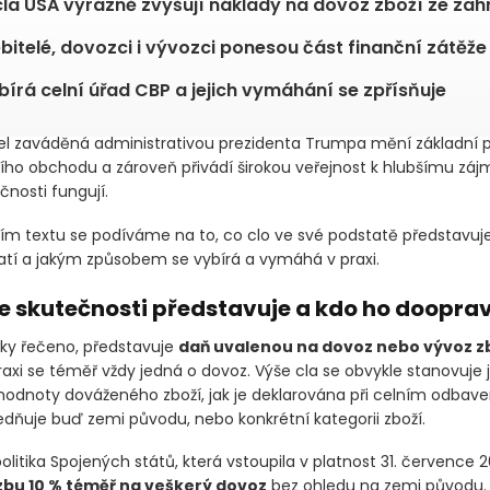
la USA výrazně zvyšují náklady na dovoz zboží ze zah
bitelé, dovozci i vývozci ponesou část finanční zátěže
bírá celní úřad CBP a jejich vymáhání se zpřísňuje
el zaváděná administrativou prezidenta Trumpa mění základní p
ho obchodu a zároveň přivádí širokou veřejnost k hlubšímu zájmu
čnosti fungují.
cím textu se podíváme na to, co clo ve své podstatě představuje
atí a jakým způsobem se vybírá a vymáhá v praxi.
ve skutečnosti představuje a kdo ho dooprav
cky řečeno, představuje
daň uvalenou na dovoz nebo vývoz z
raxi se téměř vždy jedná o dovoz. Výše cla se obvykle stanovuje 
hodnoty dováženého zboží, jak je deklarována při celním odbave
edňuje buď zemi původu, nebo konkrétní kategorii zboží.
olitika Spojených států, která vstoupila v platnost 31. července 
zbu 10 % téměř na veškerý dovoz
bez ohledu na zemi původu.