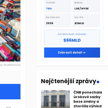
dodavatelskému řetězci.
TICKER
BURZA
TBA
LSE / NYSE
DATUM IPO
CÍL IPO
2026
$2MLD
POTENCIÁLNÍ OCENĚNÍ
$66MLD
Zobrazit detail
oj: Shutterstock
.
Nejčtenější zprávy
ČNB ponechala
úrokové sazby
beze změny a
zhoršila výhled