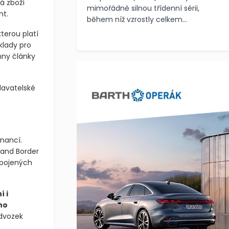
á zboží
mimořádně silnou třídenní sérii,
nt.
během níž vzrostly celkem...
kterou platí
klady pro
hny články
odavatelské
nancí.
 and Border
Spojených
í i
ho
odvozek