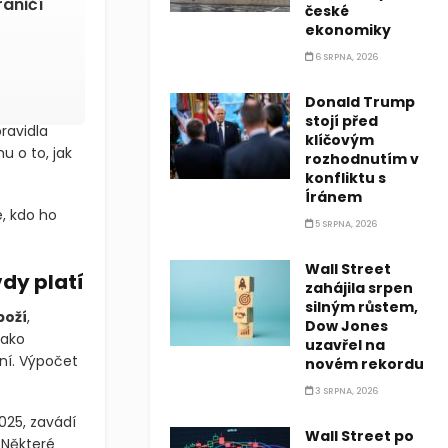
raničí
české
ekonomiky
6 SRPNA, 2026
Donald Trump
stojí před
ravidla
klíčovým
 o to, jak
rozhodnutím v
konfliktu s
Íránem
, kdo ho
5 SRPNA, 2026
Wall Street
dy platí
zahájila srpen
silným růstem,
boží
,
Dow Jones
jako
uzavřel na
ní. Výpočet
novém rekordu
3 SRPNA, 2026
2025, zavádí
Wall Street po
 Některé