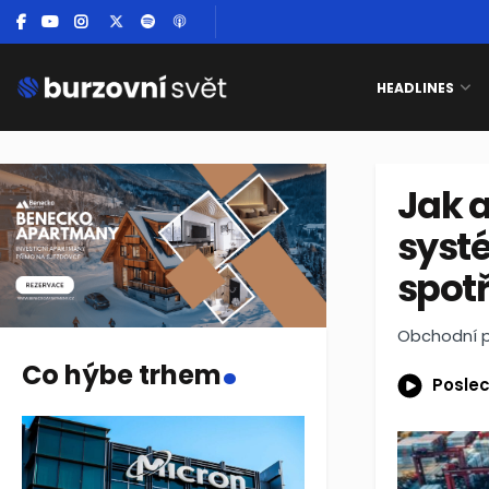
HEADLINES
Jak 
systé
spotř
.
Obchodní po
Co hýbe trhem
Poslec