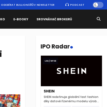
ODEBÍRAT BULLIONÁŘŮV NEWSLETTER
PODCAST
SKO
E-BOOKY
SROVNÁVAČ BROKERŮ
.
IPO Radar
i
LSE / NYSE
SHEIN
SHEIN redefinuje globální fast fashion
díky datově řízenému modelu výroby
a extrémně rychlému