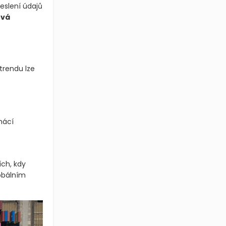
eslení údajů
ová
trendu lze
e
mácí
ích, kdy
obálním