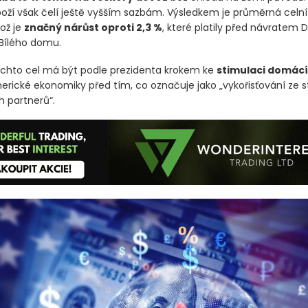
boží však čelí ještě vyšším sazbám. Výsledkem je průměrná celní
což je
značný nárůst oproti 2,3 %
, které platily před návratem 
Bílého domu.
chto cel má být podle prezidenta krokem ke
stimulaci domácí
rické ekonomiky před tím, co označuje jako „vykořisťování ze s
h partnerů“.