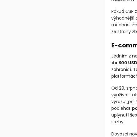
Pokud CBP zji
výhodnější c
mechanismu
ze strany z
E-comme
Jedním z nej
do 800 US
zahraničí. 
platformác
Od 29. srpn
využívat ta
výrazu „příl
podléhat
p
uplynutí še
sazby.
Dovozci nov