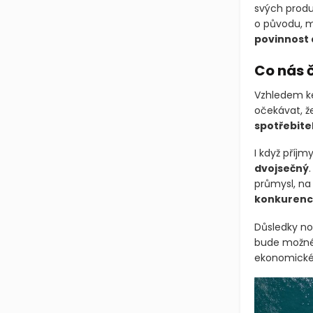
svých produ
o původu, m
povinnost 
Co nás 
Vzhledem ke
očekávat, ž
spotřebite
I když příjm
dvojsečný
průmysl, na
konkurenc
Důsledky nov
bude možné 
ekonomické