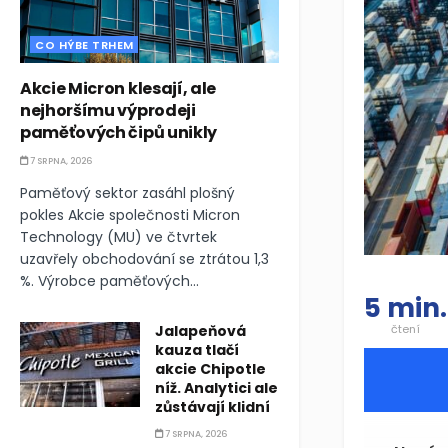
CO HÝBE TRHEM
Akcie Micron klesají, ale
nejhoršímu výprodeji
paměťových čipů unikly
7 SRPNA, 2026
Paměťový sektor zasáhl plošný
pokles Akcie společnosti Micron
Technology (MU) ve čtvrtek
uzavřely obchodování se ztrátou 1,3
%. Výrobce paměťových...
5 min.
Jalapeňová
čtení
kauza tlačí
akcie Chipotle
níž. Analytici ale
zůstávají klidní
7 SRPNA, 2026