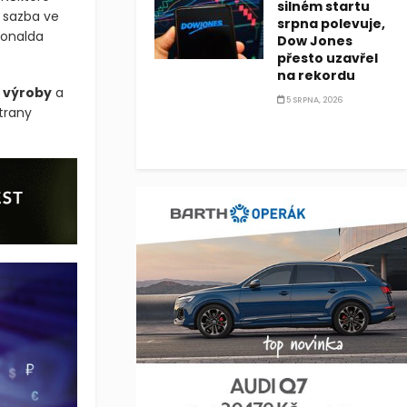
silném startu
 sazba ve
srpna polevuje,
Donalda
Dow Jones
přesto uzavřel
na rekordu
 výroby
a
5 SRPNA, 2026
trany