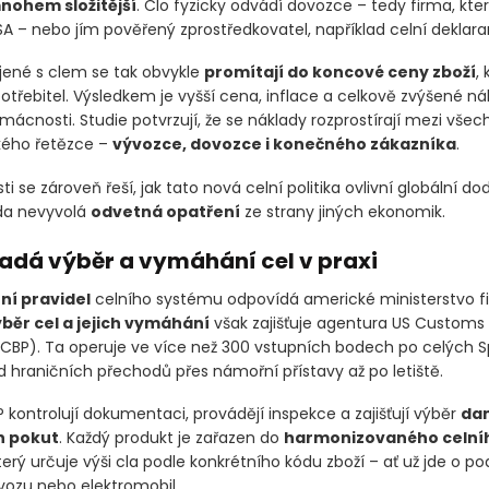
nohem složitější
. Clo fyzicky odvádí dovozce – tedy firma, kter
SA – nebo jím pověřený zprostředkovatel, například celní deklara
jené s clem se tak obvykle
promítají do koncové ceny zboží
, 
otřebitel. Výsledkem je vyšší cena, inflace a celkově zvýšené ná
mácnosti. Studie potvrzují, že se náklady rozprostírají mezi všec
kého řetězce –
vývozce, dovozce i konečného zákazníka
.
i se zároveň řeší, jak tato nová celní politika ovlivní globální d
da nevyvolá
odvetná opatření
ze strany jiných ekonomik.
adá výběr a vymáhání cel v praxi
ní pravidel
celního systému odpovídá americké ministerstvo fi
běr cel a jejich vymáhání
však zajišťuje agentura US Customs
(CBP)
. Ta operuje ve více než 300 vstupních bodech po celých 
d hraničních přechodů přes námořní přístavy až po letiště.
 kontrolují dokumentaci, provádějí inspekce a zajišťují výběr
dan
h pokut
. Každý produkt je zařazen do
harmonizovaného celní
který určuje výši cla podle konkrétního kódu zboží – ať už jde o p
vozu nebo elektromobil.