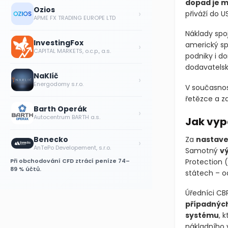
dopad je m
Ozios
›
přiváží do U
APME FX TRADING EUROPE LTD
Náklady spo
InvestingFox
americký sp
›
CAPITAL MARKETS, o.c.p., a.s.
podniky i do
dodavatels
NaKlíč
›
Energodomy s.r.o.
V současnost
řetězce a z
Barth Operák
›
Autocentrum BARTH a.s.
Jak vyp
Za
nastave
Benecko
›
AnTePo Developement, s.r.o.
Samotný
vý
Protection
Při obchodování CFD ztrácí peníze 74–
89 % účtů.
státech – o
Úředníci CBP
případnýc
systému
, 
nákladního 