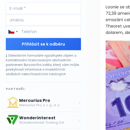
Loonie se o
72,39 ameri
smazání cel
Theoret uve
dolarem, ale
Přihlásit se k odběru
Odesláním formuláře vyjadřujete zájem o
kontaktování licencovaným obchodním
partnerem Burzovního světa, který vám může
poskytnout informace o investičních
službách nebo finančních nástrojích.
PARTNEŘI:
Mercurius Pro
›
Mercurius Pro, o. c. p., a. s.
Wonderinterest
›
Wonderinterest Trading Ltd