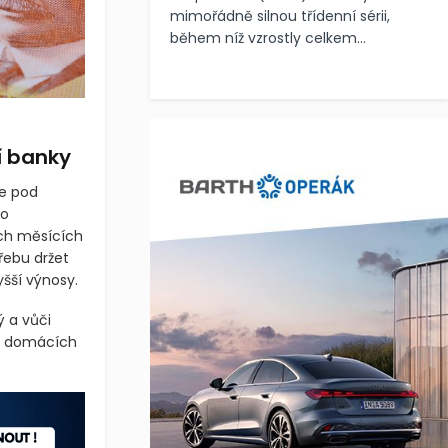
mimořádně silnou třídenní sérii,
během níž vzrostly celkem...
í banky
ie pod
lo
ch měsících
třebu držet
šší výnosy.
ý a vůči
a domácích