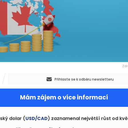
Zdr
Přihlaste se k odběru newsletteru
Mám zájem o více informací
ký dolar (
USD/CAD
) zaznamenal největší růst od kv