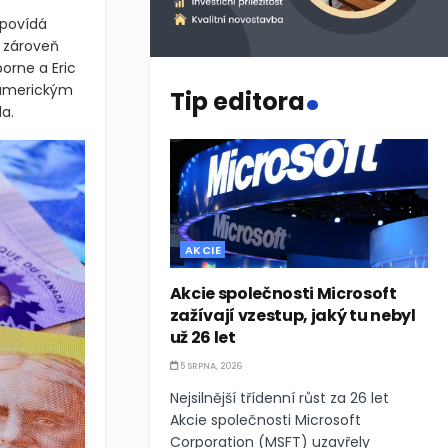
dpovídá
 zároveň
.
rne a Eric
 americkým
Tip editora
a.
AKCIE
Akcie společnosti Microsoft
zažívají vzestup, jaký tu nebyl
už 26 let
5 SRPNA, 2026
Nejsilnější třídenní růst za 26 let
Akcie společnosti Microsoft
Corporation (MSFT) uzavřely