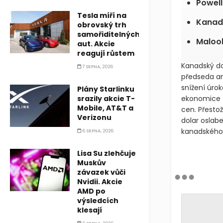
Powell
Tesla míří na
Kanada
obrovský trh
samořiditelných
Maloob
aut. Akcie
reagují růstem
Kanadský do
7 SRPNA, 2026
předseda am
snížení úro
Plány Starlinku
srazily akcie T-
ekonomice za
Mobile, AT&T a
cen. Přesto
Verizonu
dolar oslab
kanadského 
6 SRPNA, 2026
Lisa Su zlehčuje
Muskův
závazek vůči
Nvidii. Akcie
AMD po
výsledcích
klesají