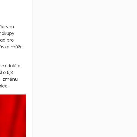
 červnu
 nákupy
had pro
ptávka může
em dolů a
l o 5,3
e i změnu
ice.