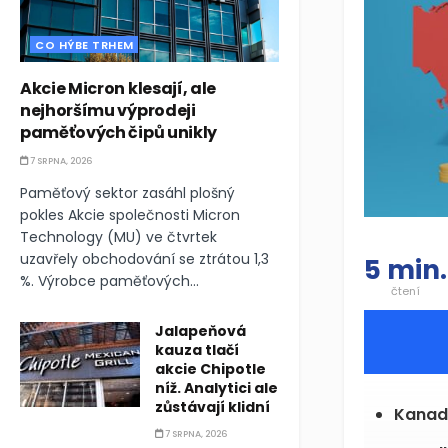
CO HÝBE TRHEM
Akcie Micron klesají, ale
nejhoršímu výprodeji
paměťových čipů unikly
7 SRPNA, 2026
Paměťový sektor zasáhl plošný
pokles Akcie společnosti Micron
Technology (MU) ve čtvrtek
uzavřely obchodování se ztrátou 1,3
5 min.
%. Výrobce paměťových...
čtení
Jalapeňová
kauza tlačí
akcie Chipotle
níž. Analytici ale
zůstávají klidní
Kanads
7 SRPNA, 2026