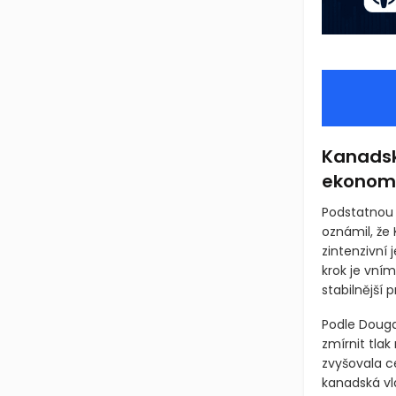
Kanadsk
ekonom
Podstatnou r
oznámil, že
zintenzivní
krok je vní
stabilnější 
Podle Douga
zmírnit tlak
zvyšovala c
kanadská vlá