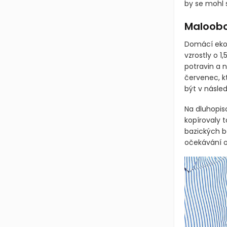
by se mohl s
Maloobc
Domácí ekon
vzrostly o 
potravin a 
červenec, k
být v násled
Na dluhopis
kopírovaly t
bazických bo
očekávání o