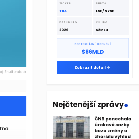
dodavatelskému řetězci.
TICKER
BURZA
TBA
LSE / NYSE
DATUM IPO
CÍL IPO
2026
$2MLD
POTENCIÁLNÍ OCENĚNÍ
$66MLD
Zobrazit detail
oj: Shutterstock
.
Nejčtenější zprávy
ČNB ponechala
úrokové sazby
ětna
beze změny a
zhoršila výhled