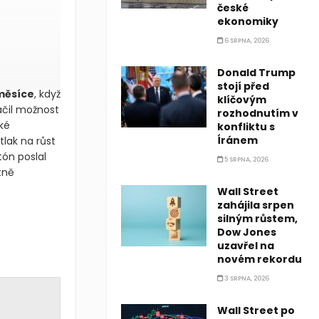
české
ekonomiky
6 SRPNA, 2026
Donald Trump
stojí před
 měsíce
, když
klíčovým
čil možnost
rozhodnutím v
ké
konfliktu s
Íránem
tlak na růst
tón poslal
5 SRPNA, 2026
tně
Wall Street
zahájila srpen
silným růstem,
Dow Jones
uzavřel na
novém rekordu
3 SRPNA, 2026
Wall Street po