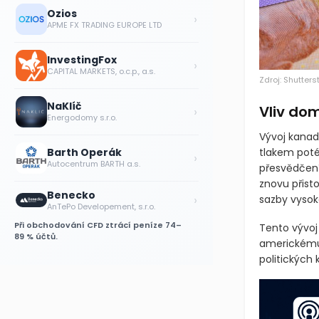
Ozios
›
APME FX TRADING EUROPE LTD
InvestingFox
›
CAPITAL MARKETS, o.c.p., a.s.
Zdroj: Shutters
NaKlíč
Vliv do
›
Energodomy s.r.o.
Vývoj kanad
Barth Operák
tlakem poté,
›
Autocentrum BARTH a.s.
přesvědčení
znovu přisto
Benecko
›
sazby vysok
AnTePo Developement, s.r.o.
Při obchodování CFD ztrácí peníze 74–
Tento vývoj 
89 % účtů.
americkému
politických 