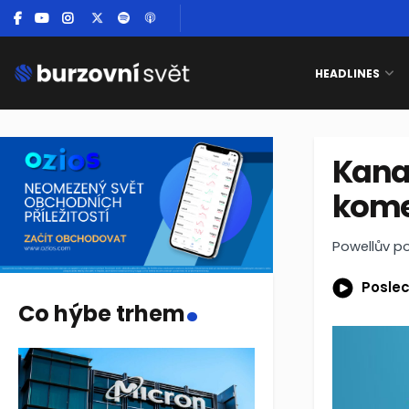
HEADLINES
Kana
kome
Powellův po
.
Poslec
Co hýbe trhem