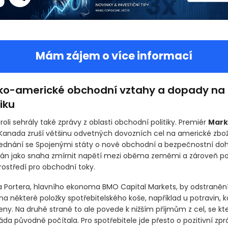
Mám zájem o více informací
o-americké obchodní vztahy a dopady na
iku
oli sehrály také zprávy z oblasti obchodní politiky. Premiér
Mark
 Kanada zruší většinu odvetných dovozních cel na americké zbož
 jednání se Spojenými státy o nové obchodní a bezpečnostní do
mán jako snaha zmírnit napětí mezi oběma zeměmi a zároveň po
prostředí pro obchodní toky.
 Portera, hlavního ekonoma BMO Capital Markets, by odstraněn
 na některé položky spotřebitelského koše, například u potravin, k
eny. Na druhé straně to ale povede k nižším příjmům z cel, se kt
da původně počítala. Pro spotřebitele jde přesto o pozitivní zpráv