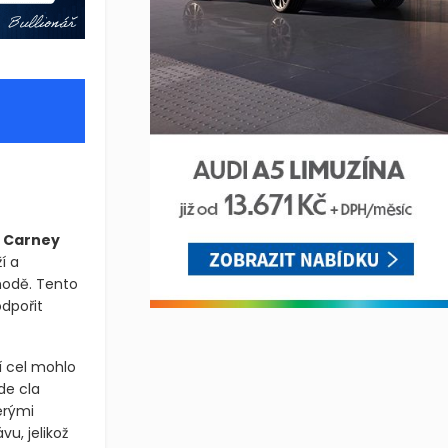
 Carney
í a
hodě. Tento
dpořit
í cel mohlo
de cla
erými
u, jelikož