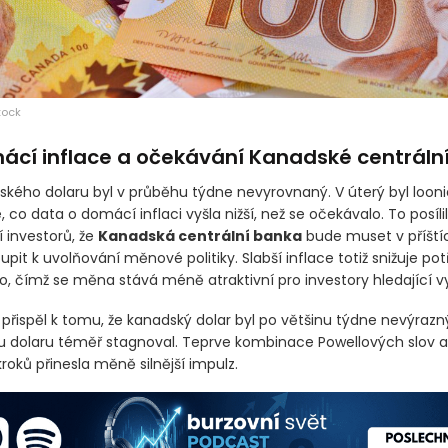
tock
mácí inflace a očekávání Kanadské centráln
ského dolaru byl v průběhu týdne nevyrovnaný. V úterý byl loon
 co data o domácí inflaci vyšla nižší, než se očekávalo. To posíli
 investorů, že
Kanadská centrální banka
bude muset v příští
upit k uvolňování měnové politiky. Slabší inflace totiž snižuje po
o, čímž se měna stává méně atraktivní pro investory hledající vy
přispěl k tomu, že kanadský dolar byl po většinu týdne nevýrazn
 dolaru téměř stagnoval. Teprve kombinace Powellových slov 
kroků přinesla měně silnější impulz.