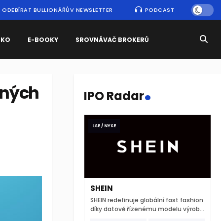
ODEBÍRAT BULLIONÁŘŮV NEWSLETTER
PODCAST
SKO
E-BOOKY
SROVNÁVAČ BROKERŮ
.
ěných
IPO Radar
LSE / NYSE
SHEIN
SHEIN redefinuje globální fast fashion
díky datově řízenému modelu výroby
a extrémně rychlému