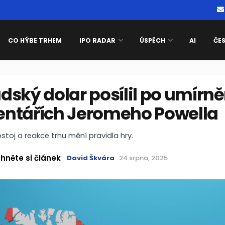
CO HÝBE TRHEM
IPO RADAR
ÚSPĚCH
AI
ČE
dský dolar posílil po umírn
ntářích Jeromeho Powella
stoj a reakce trhu mění pravidla hry.
hněte si článek
David Škvára
24 srpna, 2025