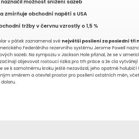
 naznačil možnost snížení sazeb
 zmírňuje obchodní napětí s USA
chodní tržby v červnu vzrostly o 1,5 %
lar v pátek zaznamenal své
největší posílení za poslední tři
erického Federálního rezervního systému Jerome Powell nazna
kových sazeb. Na sympoziu v Jackson Hole přiznal, že se v americ
čínají objevovat rostoucí rizika pro trh práce a že cla vytvářejí 
že se k samotnému kroku ještě nezavázal, jeho opatrně holubičí 
eným směrem a otevřel prostor pro posílení ostatních měn, vče
dolaru.