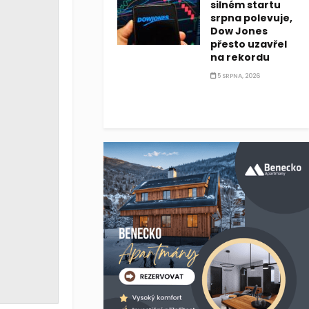
silném startu
srpna polevuje,
Dow Jones
přesto uzavřel
na rekordu
5 SRPNA, 2026