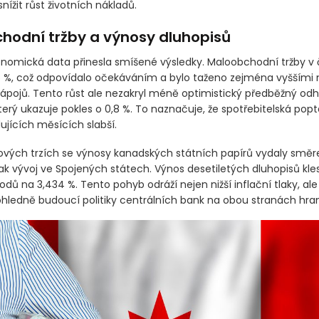
nížit růst životních nákladů.
hodní tržby a výnosy dluhopisů
omická data přinesla smíšené výsledky. Maloobchodní tržby v
1,5 %, což odpovídalo očekáváním a bylo taženo zejména vyššími
nápojů. Tento růst ale nezakryl méně optimistický předběžný od
terý ukazuje pokles o 0,8 %. To naznačuje, že spotřebitelská po
ujících měsících slabší.
ových trzích se výnosy kanadských státních papírů vydaly směr
ak vývoj ve Spojených státech. Výnos desetiletých dluhopisů kles
dů na 3,434 %. Tento pohyb odráží nejen nižší inflační tlaky, al
hledně budoucí politiky centrálních bank na obou stranách hran