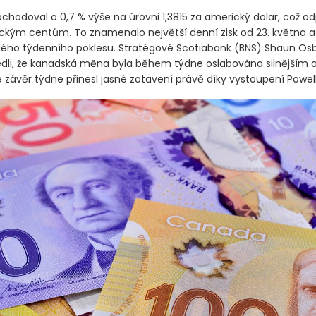
bchodoval o 0,7 % výše na úrovni 1,3815 za americký dolar, což o
ckým centům. To znamenalo největší denní zisk od 23. května a
ého týdenního poklesu. Stratégové Scotiabank
(BNS)
Shaun Osbo
dli, že kanadská měna byla během týdne oslabována silnějším
 závěr týdne přinesl jasné zotavení právě díky vystoupení Powell