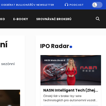
ODEBÍRAT BULLIONÁŘŮV NEWSLETTER
PODCAST
SKO
E-BOOKY
SROVNÁVAČ BROKERŮ
.
ní
IPO Radar
HKEX Main Board
a sezónní
NASN Intelligent Tech (Zhejiang)
Čínský lídr v brake-by-wire
technologiích pro autonomní vozidla
vstupuje na hongkongskou burzu 7.