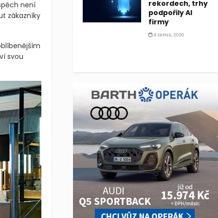
rekordech, trhy
úspěch není
podpořily AI
ut zákazníky
firmy
4 SRPNA, 2026
joblíbenějším
ví svou