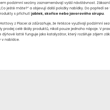
em podzimní sezóny zaznamenávají vyšší návštěvnost. Zákazníc
 „Co ještě máte?“ a objevují další položky nabídky. Do popředí se 
produkty s příchutí
jablek, skořice nebo javorového sirupu
.
. Hottovy z Placer.ai zdůrazňuje, že řetězce využívají podzimní se
y prodej celé škály produktů, nikoli pouze jednoho nápoje. V prax
dýňové latté funguje jako katalyzátor, který rozšiřuje zájem zák
y v nabídce.