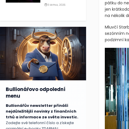
pátku do ned
5 SRPNA, 2026
jen krátkod
na několik d
Mluvčí Starb
sezónním ná
podzimní k
Bullionářovo odpolední
menu
Bullionářův newsletter přináší
nejdůležitější novinky z finančních
trhů a informace ze světa investic.
Zadejte své telefonní číslo a získejte
originální e-booky ZDARMA!