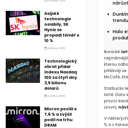
6 SRPNA, 2026
nárůst
Asijské
Dunkin
technologie
trend
oslabily, SK
Hynix se
Halo e
propadl téměř o
produ
10 %
6 SRPNA, 2026
Ikonické
la
nejznámější
Technologický
kterou odbo
obrat přidal
přidávají se 
indexu Nasdaq
McCafe, kteř
100 za čtyři dny
3,5 bilionu
dolarů
Starbucks l
latté. Data 
6 SRPNA, 2026
provoz kavá
úrovni,
návš
Micron posílil o
7,6 % a zvýšil
V některých 
podíl na trhu
% a v Kansa
DRAM