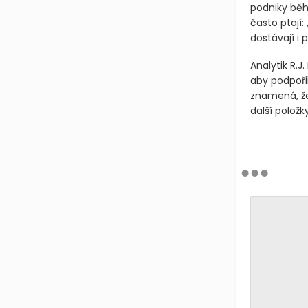
podniky běh
často ptají:
dostávají i 
Analytik R.J
aby podpořil
znamená, že 
další položk