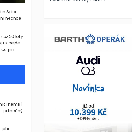
během níž vzrostly celkem...
kin Spice
ení nechce
 než 20 lety
j už nejde
 co jim
níci nemíří
e jedinečný
e jeho