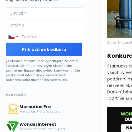
Zdroj: Shutters
Přihlásit se k odběru
Konkure
Odesláním formuláře vyjadřujete zájem o
Starbucks si
kontaktování licencovaným obchodním
partnerem Burzovního světa, který vám může
všechny vel
poskytnout informace o investičních
podzimní me
službách nebo finančních nástrojích.
nezveřejnil,
Dunkin’ běh
PARTNEŘI:
12,2 % ve sr
Mercurius Pro
›
Mercurius Pro, o. c. p., a. s.
Wonderinterest
›
Wonderinterest Trading Ltd