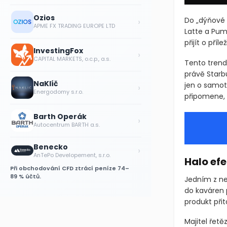
Ozios
›
Do „dýňové 
APME FX TRADING EUROPE LTD
Latte a Pum
přijít o pří
InvestingFox
›
CAPITAL MARKETS, o.c.p., a.s.
Tento trend 
právě Starb
NaKlíč
jen o samot
›
Energodomy s.r.o.
připomene, 
Barth Operák
›
Autocentrum BARTH a.s.
Benecko
›
AnTePo Developement, s.r.o.
Halo ef
Při obchodování CFD ztrácí peníze 74–
89 % účtů.
Jedním z ne
do kaváren 
produkt přit
Majitel řetě