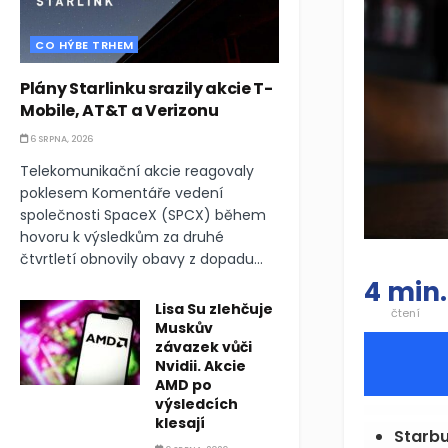
CO HÝBE TRHEM
Plány Starlinku srazily akcie T-
Mobile, AT&T a Verizonu
6 SRPNA, 2026
Telekomunikační akcie reagovaly
poklesem Komentáře vedení
společnosti SpaceX (SPCX) během
hovoru k výsledkům za druhé
čtvrtletí obnovily obavy z dopadu...
4 min.
Lisa Su zlehčuje
čtení
Muskův
závazek vůči
Nvidii. Akcie
AMD po
výsledcích
klesají
Starbu