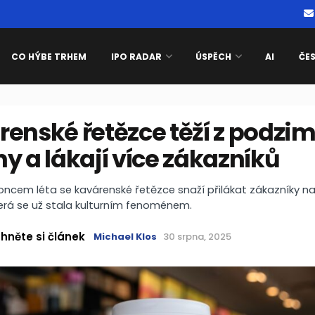
CO HÝBE TRHEM
IPO RADAR
ÚSPĚCH
AI
ČE
enské řetězce těží z podzim
y a lákají více zákazníků
oncem léta se kavárenské řetězce snaží přilákat zákazníky n
erá se už stala kulturním fenoménem.
hněte si článek
Michael Klos
30 srpna, 2025