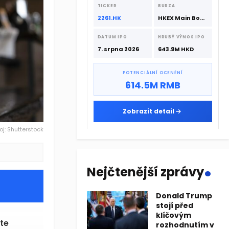
srpna 2026 s podporou CATL a
TICKER
BURZA
Hillhouse Investment.
2261.HK
HKEX Main Board
DATUM IPO
HRUBÝ VÝNOS IPO
7. srpna 2026
643.9M HKD
POTENCIÁLNÍ OCENĚNÍ
614.5M RMB
Zobrazit detail
oj: Shutterstock
.
Nejčtenější zprávy
Donald Trump
stojí před
klíčovým
te
rozhodnutím v