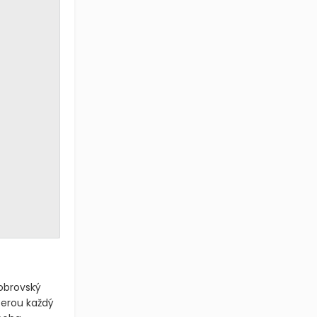
 obrovský
terou každý