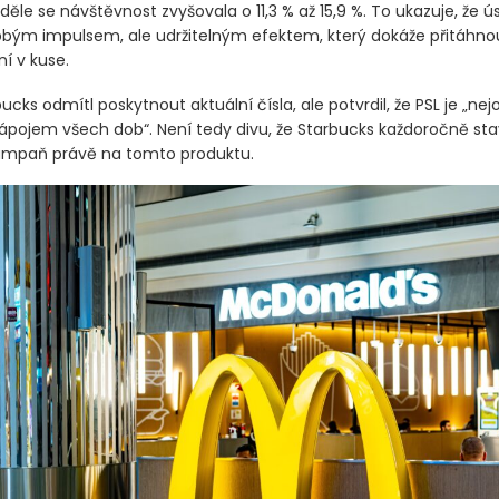
ěle se návštěvnost zvyšovala o 11,3 % až 15,9 %. To ukazuje, že 
obým impulsem, ale udržitelným efektem, který dokáže přitáhno
ní v kuse.
ucks odmítl poskytnout aktuální čísla, ale potvrdil, že PSL je „ne
pojem všech dob“. Není tedy divu, že Starbucks každoročně sta
ampaň právě na tomto produktu.