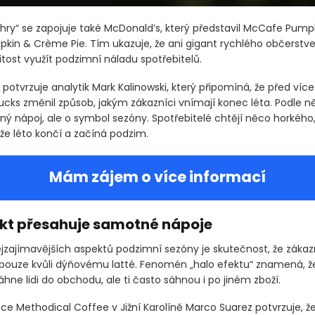
hry“ se zapojuje také McDonald’s, který představil McCafe Pump
pkin & Crème Pie. Tím ukazuje, že ani gigant rychlého občerstv
ležitost využít podzimní náladu spotřebitelů.
potvrzuje analytik Mark Kalinowski, který připomíná, že před více
ucks změnil způsob, jakým zákazníci vnímají konec léta. Podle ně
ný nápoj, ale o symbol sezóny. Spotřebitelé chtějí něco horkého,
že léto končí a začíná podzim.
Mám zájem o více informací
ekt přesahuje samotné nápoje
jzajímavějších aspektů podzimní sezóny je skutečnost, že zákaz
pouze kvůli dýňovému latté. Fenomén „halo efektu“ znamená, ž
áhne lidi do obchodu, ale ti často sáhnou i po jiném zboží.
zce Methodical Coffee v Jižní Karolíně Marco Suarez potvrzuje, ž