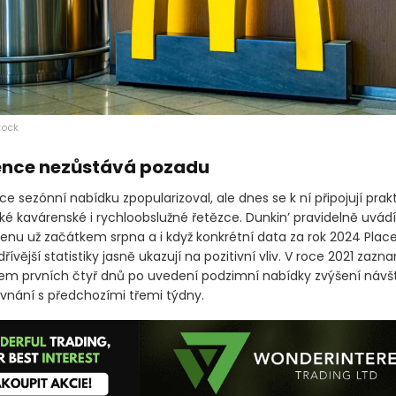
tock
nce nezůstává pozadu
ce sezónní nabídku zpopularizoval, ale dnes se k ní připojují prak
ké kavárenské i rychloobslužné řetězce. Dunkin’ pravidelně uvádí
nu už začátkem srpna a i když konkrétní data za rok 2024 Placer
 dřívější statistiky jasně ukazují na pozitivní vliv. V roce 2021 zaz
em prvních čtyř dnů po uvedení podzimní nabídky zvýšení návšt
ovnání s předchozími třemi týdny.