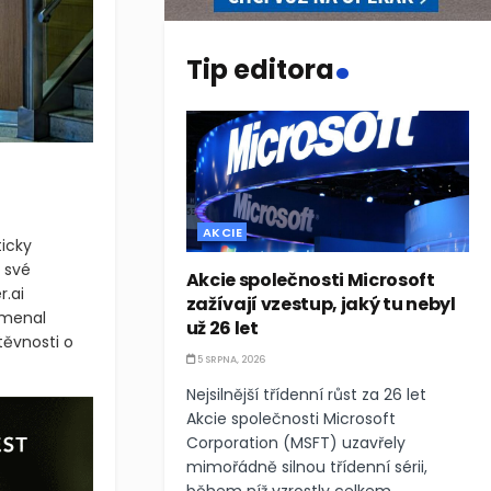
.
Tip editora
AKCIE
ticky
 své
Akcie společnosti Microsoft
.ai
zažívají vzestup, jaký tu nebyl
namenal
už 26 let
ěvnosti o
5 SRPNA, 2026
Nejsilnější třídenní růst za 26 let
Akcie společnosti Microsoft
Corporation (MSFT) uzavřely
mimořádně silnou třídenní sérii,