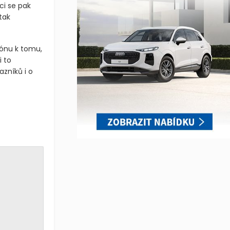
i se pak
tak
zónu k tomu,
i to
azníků i o