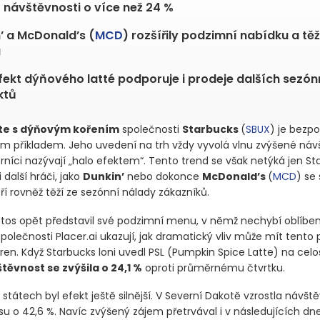
 návštěvnosti o více než 24 %
’ a McDonald’s (
MCD
) rozšířily podzimní nabídku a těž
u
fekt dýňového latté podporuje i prodeje dalších sezón
ktů
tte s dýňovým kořením
společnosti
Starbucks
(
SBUX
)
je bezp
m příkladem. Jeho uvedení na trh vždy vyvolá vlnu zvýšené návš
rníci nazývají „halo efektem“. Tento trend se však netýká jen St
i další hráči, jako
Dunkin’
nebo dokonce
McDonald’s
(
MCD
)
se
í rovněž těží ze sezónní nálady zákazníků.
etos opět představil své podzimní menu, v němž nechybí oblíbe
společnosti Placer.ai ukazují, jak dramatický vliv může mít tento
ren. Když Starbucks loni uvedl PSL
(Pumpkin Spice Latte)
na celo
těvnost se zvýšila o 24,1 %
oproti průměrnému čtvrtku.
státech byl efekt ještě silnější. V Severní Dakotě vzrostla návšt
su o 42,6 %. Navíc zvýšený zájem přetrvával i v následujících dn