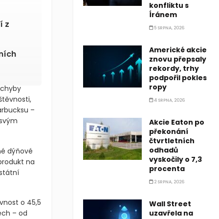
konfliktu s
Íránem
í z
5 SRPNA, 2026
Americké akcie
ních
znovu přepsaly
rekordy, trhy
podpořil pokles
ropy
ochyby
těvnosti,
4 SRPNA, 2026
arbucksu –
 svým
Akcie Eaton po
překonání
čtvrtletních
odhadů
né dýňové
vyskočily o 7,3
 produkt na
procenta
státní
2 SRPNA, 2026
ěvnost o 45,5
Wall Street
ech – od
uzavřela na