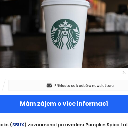
Zdr
Přihlaste se k odběru newsletteru
Mám zájem o více informací
cks (
SBUX
) zaznamenal po uvedení Pumpkin Spice Lat