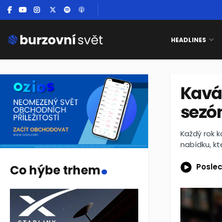
HEADLINES
Kavár
sezón
Každý rok k
nabídku, kt
.
Poslec
Co hýbe trhem