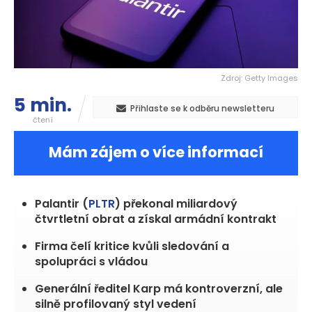
Zdroj: Getty Images
5 min.
Přihlaste se k odběru newsletteru
čtení
Mám zájem o více informací
Palantir (
PLTR
) překonal miliardový
čtvrtletní obrat a získal armádní kontrakt
Firma čelí kritice kvůli sledování a
spolupráci s vládou
Generální ředitel Karp má kontroverzní, ale
silně profilovaný styl vedení