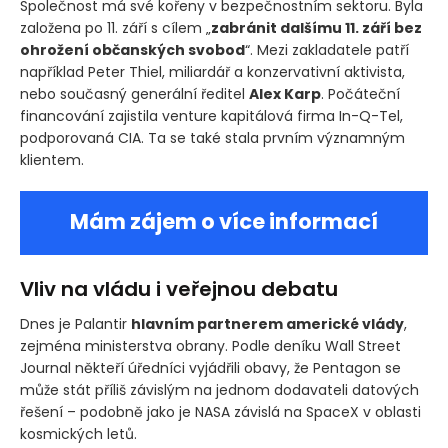
Společnost má své kořeny v bezpečnostním sektoru. Byla
založena po 11. září s cílem „
zabránit dalšímu 11. září bez
ohrožení občanských svobod
“. Mezi zakladatele patří
například Peter Thiel, miliardář a konzervativní aktivista,
nebo současný generální ředitel
Alex Karp
. Počáteční
financování zajistila venture kapitálová firma In-Q-Tel,
podporovaná CIA. Ta se také stala prvním významným
klientem.
Mám zájem o více informací
Vliv na vládu i veřejnou debatu
Dnes je Palantir
hlavním partnerem americké vlády
,
zejména ministerstva obrany. Podle deníku Wall Street
Journal někteří úředníci vyjádřili obavy, že Pentagon se
může stát příliš závislým na jednom dodavateli datových
řešení – podobně jako je NASA závislá na SpaceX v oblasti
kosmických letů.