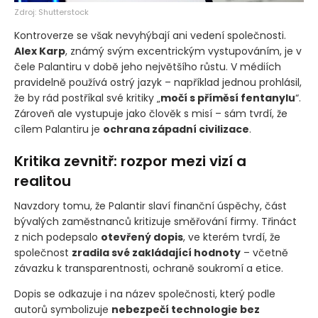
Zdroj: Shutterstock
Kontroverze se však nevyhýbají ani vedení společnosti.
Alex Karp
, známý svým excentrickým vystupováním, je v
čele Palantiru v době jeho největšího růstu. V médiích
pravidelně používá ostrý jazyk – například jednou prohlásil,
že by rád postříkal své kritiky „
močí s příměsí fentanylu
“.
Zároveň ale vystupuje jako člověk s misí – sám tvrdí, že
cílem Palantiru je
ochrana západní civilizace
.
Kritika zevnitř: rozpor mezi vizí a
realitou
Navzdory tomu, že Palantir slaví finanční úspěchy, část
bývalých zaměstnanců kritizuje směřování firmy. Třináct
z nich podepsalo
otevřený dopis
, ve kterém tvrdí, že
společnost
zradila své zakládající hodnoty
– včetně
závazku k transparentnosti, ochraně soukromí a etice.
Dopis se odkazuje i na název společnosti, který podle
autorů symbolizuje
nebezpečí technologie bez