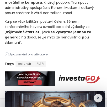
morálního kompasu
. Kritizují podporu Trumpovy
administrativy, spolupráci s Elonem Muskem i celkový
posun směrem k větší centralizaci moci.
Karp se však kritikům postavil čelem. Během
konferenčního hovoru označil poslední výsledky za
„
výjimečné čtvrtletí, jaké se vyskytne jednou za
generaci
“ a dodal, že „je mrzí, že nenávistníci jsou
zklamaní“.
Upozornění pro uživatele
i
Společnost Palantir (PLTR), která se dlouho pohybovala spíše 
Tagy:
palantir
PLTR
×