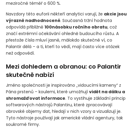
meziročně téměř o 600 %.
Navzdory této euforii někteří analytici varují, že
akcie jsou
výrazně nadhodnocené
. Současná tržní hodnota
odpovídá přibližně
100násobku ročního obratu
, což
značí extrémní očekávání ohledně budoucího růstu. A
přestože čísla mluví jasně, málokdo skutečně ví, co
Palantir dělá – a ti, kteří to vědí, mají často více otázek
než odpovědí.
Mezi dohledem a obranou: co Palantir
skutečně nabízí
Jméno společnosti je inspirováno „vidoucími kameny“ z
Pána prstenů – koulemi, které umožňují
vidět na dálku a
shromažďovat informace
. To vystihuje základní princip
softwarových nástrojů Palantiru, které zpracovávají
obrovské objemy dat, hledají v nich vzory a vizualizují je.
Tyto nástroje používají jak americké vládní agentury, tak
soukromé firmy.