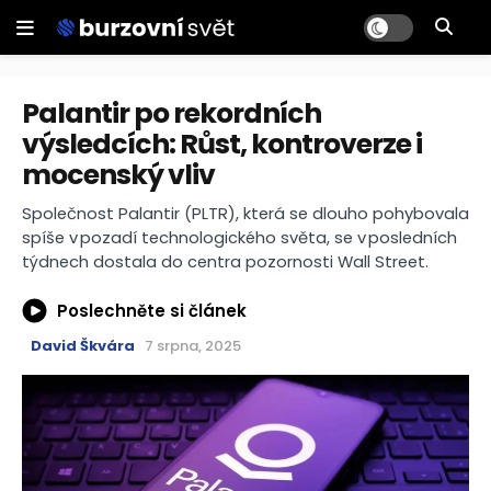
Palantir po rekordních
výsledcích: Růst, kontroverze i
mocenský vliv
Společnost Palantir (PLTR), která se dlouho pohybovala
spíše v pozadí technologického světa, se v posledních
týdnech dostala do centra pozornosti Wall Street.
Poslechněte si článek
David Škvára
7 srpna, 2025