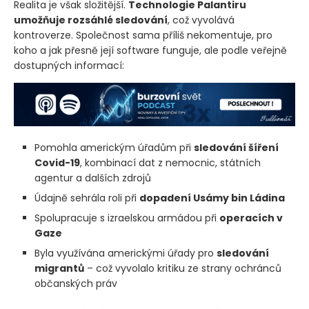
Realita je však složitější.
Technologie Palantiru
umožňuje rozsáhlé sledování
, což vyvolává
kontroverze. Společnost sama příliš nekomentuje, pro
koho a jak přesně její software funguje, ale podle veřejně
dostupných informací:
Pomohla americkým úřadům při
sledování šíření
Covid-19
, kombinací dat z nemocnic, státních
agentur a dalších zdrojů
Údajně sehrála roli při
dopadení Usámy bin Ládina
Spolupracuje s izraelskou armádou při
operacích v
Gaze
Byla využívána americkými úřady pro
sledování
migrantů
– což vyvolalo kritiku ze strany ochránců
občanských práv