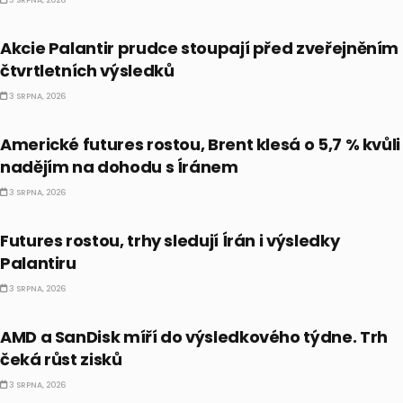
3 SRPNA, 2026
CO HÝBE TRHEM
Akcie Palantir prudce stoupají před zveřejněním
čtvrtletních výsledků
3 SRPNA, 2026
PRÁVĚ TEĎ
Americké futures rostou, Brent klesá o 5,7 % kvůli
nadějím na dohodu s Íránem
3 SRPNA, 2026
BULLIONÁŘ PM
Futures rostou, trhy sledují Írán i výsledky
Palantiru
3 SRPNA, 2026
CO HÝBE TRHEM
AMD a SanDisk míří do výsledkového týdne. Trh
čeká růst zisků
3 SRPNA, 2026