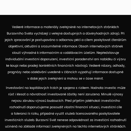
Veškeré informace a materiály zveřejněné na internetových stránkách
Burzovního Světa vycházejí z veřejně dostupných a důvěryhodných zdrojů. Při
jejich zpracování je postupováno s odbornou péčí a cílem poskytovat čtenářům
objektivní, aktuální a srozumitelné informace. Obsah internetových stránek
slouží výhradně k informačním a vzdělávacím účelům. Nepředstavuje
individuální investiční doporučení, investiční poradenství ani nabídku či výzvu
ke koupi nebo prodeji konkrétních finančních nástrojů. Veškeré názory, odhady,
prognózy nebo očekávání uvedené v článcích vyjadřují informace dostupné
v době jejich zveřejnění a mohou se v čase měnit.
Investování na kapitálových trzích je spojeno s rizikem. Hodnota investic může
růst i klesat a návratnost investované částky není zaručena. Minulé výnosy
nejsou zárukou výnosů budoucích. Před přijetím jakéhokoli investičního
rozhodnutí doporučujeme posoudit vlastní finanční situaci, investiční cíle
a toleranci k riziku, případně využít služeb licencovaného poskytovatele
investičních služeb. Burzovní Svět nenese odpovědnost za investiční rozhodnutí
učiněná na základě informací zveřejněných na těchto internetových stránkách.