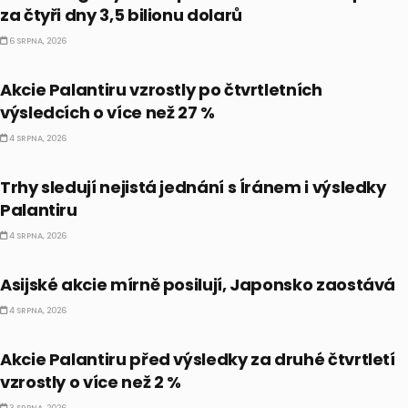
za čtyři dny 3,5 bilionu dolarů
6 SRPNA, 2026
PRÁVĚ TEĎ
Akcie Palantiru vzrostly po čtvrtletních
výsledcích o více než 27 %
4 SRPNA, 2026
BULLIONÁŘ PM
Trhy sledují nejistá jednání s Íránem i výsledky
Palantiru
4 SRPNA, 2026
BULLIONÁŘ AM
Asijské akcie mírně posilují, Japonsko zaostává
4 SRPNA, 2026
PRÁVĚ TEĎ
Akcie Palantiru před výsledky za druhé čtvrtletí
vzrostly o více než 2 %