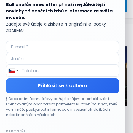
Bullionářův newsletter přináší nejdůležitější
novinky z finančních trhů a informace ze světa
investic.
Zadejte své údaje a získejte 4 originální e-booky
ZDARMA!
Aktuální
příležitosti
Přihlásit se k odběru
Odesláním formuláře vyjadřujete zájem o kontaktování
CO HÝBE TRHEM
licencovaným obchodním partnerem Burzovního světa, který
vám může poskytnout informace o investičních službách
Dick’s Sporting Goods letos roste o 5 %, Foot
nebo finančních nástrojích.
Locker se mění
10 SRPNA, 2026
PARTNEŘI: