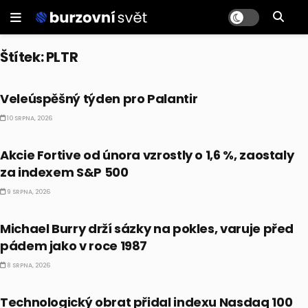
Štítek:
PLTR
AKCIE
Veleúspěšný týden pro Palantir
10 SRPNA, 2026
PRÁVĚ TEĎ
Akcie Fortive od února vzrostly o 1,6 %, zaostaly
za indexem S&P 500
9 SRPNA, 2026
AKCIE
Michael Burry drží sázky na pokles, varuje před
pádem jako v roce 1987
8 SRPNA, 2026
CO HÝBE TRHEM
Technologický obrat přidal indexu Nasdaq 100