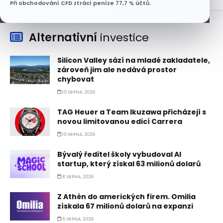
Při obchodování CFD ztrácí peníze 77,7 % účtů.
Alternativní
investice
Silicon Valley sází na mladé zakladatele,
zároveň jim ale nedává prostor
chybovat
10 SRPNA, 2026
TAG Heuer a Team Ikuzawa přicházejí s
novou limitovanou edicí Carrera
10 SRPNA, 2026
Bývalý ředitel školy vybudoval AI
startup, který získal 63 milionů dolarů
8 SRPNA, 2026
Z Athén do amerických firem. Omilia
získala 67 milionů dolarů na expanzi
6 SRPNA, 2026