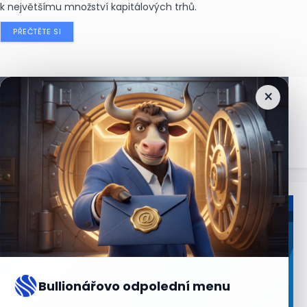
k největšímu množství kapitálových trhů.
PŘEČTĚTE SI
×
Nejčtenější
zprávy
Bullionářovo odpolední menu