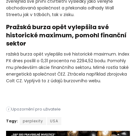
zveřejnila své první čtvrtletní výsledky jako veřejně
obchodovaná společnost a překonala odhady Wall
Streetu jak v tržbách, tak v zisku.
Pražská burza opět vylepšila své
historické maximum, pomohl finanční
sektor
ražská burza opět vylepšila své historické maximum. Index
PX dnes posílil o 0,31 procenta na 2294,52 bodu. Pomohly
mu především akcie finančního sektoru. Mírně rostla také
energetická společnost ČEZ. Ztrácela například zbrojovka
Colt CZ. Vyplývá to z údajů burzovního webu.
Upozornění pro uživatele
i
S&P 500 a Nasdaq zaznamenaly v úterý rekordní uzavření poté,
Tagy:
perplexity
USA