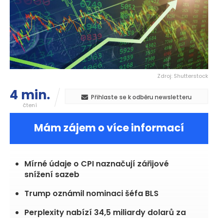
Zdroj: Shutterstock
4 min.
Přihlaste se k odběru newsletteru
čtení
Mám zájem o více informací
Mírné údaje o CPI naznačují zářijové
snížení sazeb
Trump oznámil nominaci šéfa BLS
Perplexity nabízí 34,5 miliardy dolarů za