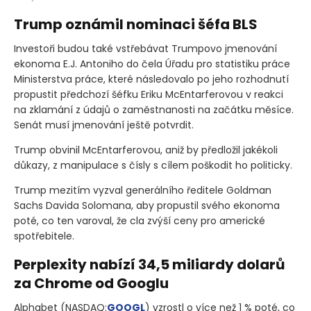
Trump oznámil nominaci šéfa BLS
Investoři budou také vstřebávat Trumpovo jmenování
ekonoma E.J. Antoniho do čela Úřadu pro statistiku práce
Ministerstva práce, které následovalo po jeho rozhodnutí
propustit předchozí šéfku Eriku McEntarferovou v reakci
na zklamání z údajů o zaměstnanosti na začátku měsíce.
Senát musí jmenování ještě potvrdit.
Trump obvinil McEntarferovou, aniž by předložil jakékoli
důkazy, z manipulace s čísly s cílem poškodit ho politicky.
Trump mezitím vyzval generálního ředitele Goldman
Sachs Davida Solomana, aby propustil svého ekonoma
poté, co ten varoval, že cla zvýší ceny pro americké
spotřebitele.
Perplexity nabízí 34,5 miliardy dolarů
za Chrome od Googlu
Alphabet
(NASDAQ:
GOOGL
)
vzrostl o více než 1 % poté, co