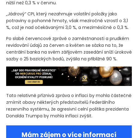
nižší než 0,3 % v červnu.
„Jádrový“ CPI, který nezahrnuje volatilní položky jako
potraviny a pohonné hmoty, však meziročně vzrostl o 3,1
%, což je nad očekávanými 3,0 %, a meziměsíčně o 0,3 %.
Po slabé červencové zprávě o zaměstnanosti a prudkém
revidování údajů za červen a květen se sázka na to, že
centrální banka na svém zářijovém zasedání sníží úrokové
sazby o 25 bazických bodů, zvýšila na přibližně 90 %.
Tato relativně příznivá zpráva o inflaci by mohla částečně
zmírnit obavy některých představitelů Federálního
rezervního systému, že agresivní celní politika prezidenta
Donalda Trumpa by mohla inflaci zvýšit.
Mám zájem o více informací