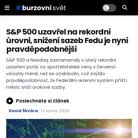
S&P 500 uzavřel na rekordní
úrovni, snížení sazeb Fedu je nyní
pravděpodobnější
S&P 500 a Nasdaq zaznamenaly v úterý rekordní
uzavření poté, co spotřebitelské ceny v červenci
vzrostly méně, než se očekávalo, což zvýšilo
pravděpodobnost, že Federální rezervní systém příští
měsíc sníží úrokové sazby.
Poslechněte si článek
David Škvára
12 srpna, 2025