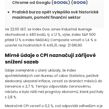
Chrome od Googlu (
GOOGL
) (
GOOG
)
Pražská burza opět vylepšila své historické
maximum, pomohl finanční sektor
Ve 22:00 SEČ se index Dow Jones Industrial Average
obchodoval o 483 bodů, tj. o 1,1 %, výše, index S&P 500
přidal 1,1 % a index NASDAQ Composite vzrostl o 1,4 % a
uzavřel na hodnotách 6 445,31, resp. 21 681,90.
Mírné údaje o CPI naznačují zářijové
snížení sazeb
Údaje zveřejněné v úterý ukázaly, že index
spotřebitelských cen Bureau of Labor Statistics, pečlivě
sledovaný ukazatel inflace, vzrostl za dvanáct měsíců do
července o 2,7 %. Tempo odpovídalo červnovému
nárůstu a bylo nižší než prognózy ekonomů, které počítaly
s 2,8 %.
Meziročně CPI vzrostl o 0,2 %, což odpovídá odhadům a je