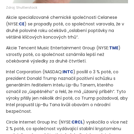
Zdroj: Shutterstock
Akcie specializované chemické společnosti Celanese
(NYSE:
CE
)
se propadly poté, co společnost varovala, že v
druhé polovině roku očekává „oslabení poptávky na
většině klíčových koncových trhů“.
Akcie Tencent Music Entertainment Group
(NYSE:
TME
)
vzrostly poté, co společnost oznámila lepší než
očekávané výsledky za druhé čtvrtletí.
Intel Corporation
(NASDAQ:
INTC
)
posílil o 3 % poté, co
prezident Donald Trump naznačil pozitivní schůzku s
generálním ředitelem Intelu Lip-Bu Tanem, kterého
označil za „úspěšného“ a řekl, že má „úžasný příběh“. Tyto
výroky přišly jen několik dní poté, co Trump požadoval, aby
Intel propustil Lip-Bu Tana kvůli obavám o národní
bezpečnost.
Circle Internet Group Inc
(NYSE:
CRCL
)
vyskočila o více než
2 % poté, co společnost vydávající stabilní kryptoměnu