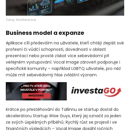
Zdroj: Shutterstock
Business model a expanze
Aplikace cílí především na uživatele, kteří chtějí zlepšit své
profesní či vůdčí schopnosti, dovednosti v oblasti
prezentací nebo prostě získat více sebevědomí při
veřejném vystupování. Vocal Image zároveň podporuje i
specifické komunity – například LGBTQ uživatele, pro něž
může mít sebevědomý hlas zvláštní význam.
Krátce po přestěhování do Tallinnu se startup dostal do
akcelerátoru Startup Wise Guys, který jej označil za jeden
ze svých úspěšných příběhů. Rychlý růst se projevil i ve
finančních výsledcích – Vocal Image dosáhl ročních