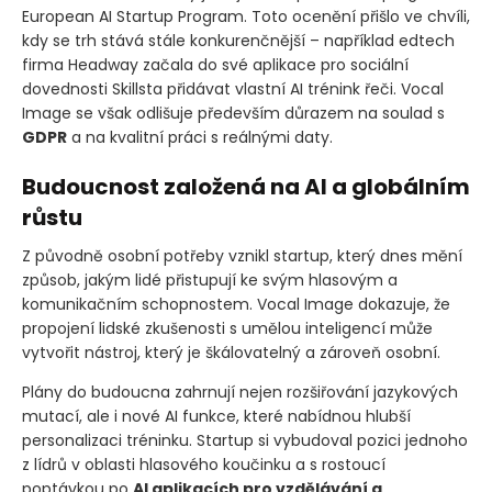
European AI Startup Program. Toto ocenění přišlo ve chvíli,
kdy se trh stává stále konkurenčnější – například edtech
firma Headway začala do své aplikace pro sociální
dovednosti Skillsta přidávat vlastní AI trénink řeči. Vocal
Image se však odlišuje především důrazem na soulad s
GDPR
a na kvalitní práci s reálnými daty.
Budoucnost založená na AI a globálním
růstu
Z původně osobní potřeby vznikl startup, který dnes mění
způsob, jakým lidé přistupují ke svým hlasovým a
komunikačním schopnostem. Vocal Image dokazuje, že
propojení lidské zkušenosti s umělou inteligencí může
vytvořit nástroj, který je škálovatelný a zároveň osobní.
Plány do budoucna zahrnují nejen rozšiřování jazykových
mutací, ale i nové AI funkce, které nabídnou hlubší
personalizaci tréninku. Startup si vybudoval pozici jednoho
z lídrů v oblasti hlasového koučinku a s rostoucí
poptávkou po
AI aplikacích pro vzdělávání a