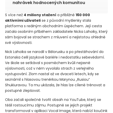
nahrávek hodnocených komunitou
S více než
4 miliony stažení
a přibližně
160 000
aktivními uživateli
se z původní myšlenky stala
platforma s reálným obchodním úspěchem. Její cesta
začala osobním příběhem zakladatele Nicka Lahoiky, který
sám bojoval se strachem z mluvení a nejistotou ohledně
své výslovnosti.
Nick Lahoika se narodil v Bělorusku a po přestěhování do
Estonska čelil jazykové bariéře i nedostatku sebevědomí.
Ve škole se setkával s posměchem kvůli nejasné
výslovnosti, což v něm vyvolalo strach z veřejného
vystupování. Zlom nastal až ve dvaceti letech, kdy se
seznámil s hlasovou trenérkou Marynou „Rusiou“
Shukiuravou. Ta mu ukázala, že hlas lze cíleně trénovat a
postupně zlepšovat.
Oba začali společně tvořit obsah na YouTube, který se
těšil rostoucímu zájmu. Postupně se jejich projekt
transformoval v aplikaci Vocal Image, která nabízí koučink