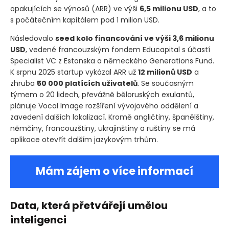
opakujících se výnosů
(ARR)
ve výši
6,5 milionu USD
, a to
s počátečním kapitálem pod 1 milion USD.
Následovalo
seed kolo financování ve výši 3,6 milionu
USD
, vedené francouzským fondem Educapital s účastí
Specialist VC z Estonska a německého Generations Fund.
K srpnu 2025 startup vykázal ARR už
12 milionů USD
a
zhruba
50 000 platících uživatelů
. Se současným
týmem o 20 lidech, převážně běloruských exulantů,
plánuje Vocal Image rozšíření vývojového oddělení a
zavedení dalších lokalizací. Kromě angličtiny, španělštiny,
němčiny, francouzštiny, ukrajinštiny a ruštiny se má
aplikace otevřít dalším jazykovým trhům.
Mám zájem o více informací
Data, která přetvářejí umělou
inteligenci