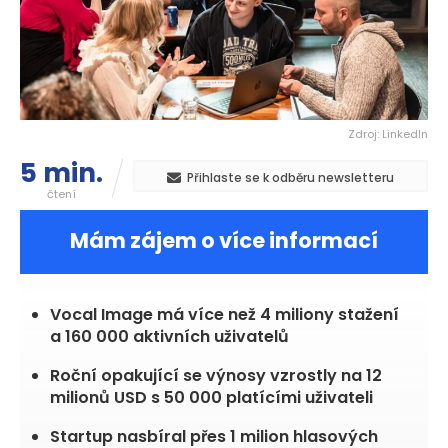
Zdroj: LinkedIn
5 min.
Přihlaste se k odběru newsletteru
čtení
Mám zájem o více informací
Vocal Image má více než 4 miliony stažení
a 160 000 aktivních uživatelů
Roční opakující se výnosy vzrostly na 12
milionů USD s 50 000 platícími uživateli
Startup nasbíral přes 1 milion hlasových