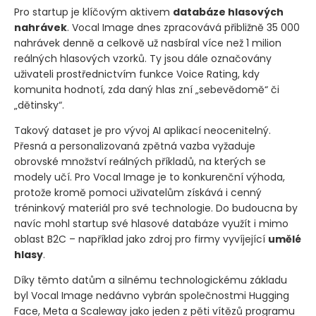
Pro startup je klíčovým aktivem
databáze hlasových
nahrávek
. Vocal Image dnes zpracovává přibližně 35 000
nahrávek denně a celkově už nasbíral více než 1 milion
reálných hlasových vzorků. Ty jsou dále označovány
uživateli prostřednictvím funkce Voice Rating, kdy
komunita hodnotí, zda daný hlas zní „sebevědomě“ či
„dětinsky“.
Takový dataset je pro vývoj AI aplikací neocenitelný.
Přesná a personalizovaná zpětná vazba vyžaduje
obrovské množství reálných příkladů, na kterých se
modely učí. Pro Vocal Image je to konkurenční výhoda,
protože kromě pomoci uživatelům získává i cenný
tréninkový materiál pro své technologie. Do budoucna by
navíc mohl startup své hlasové databáze využít i mimo
oblast B2C – například jako zdroj pro firmy vyvíjející
umělé
hlasy
.
Díky těmto datům a silnému technologickému základu
byl Vocal Image nedávno vybrán společnostmi Hugging
Face, Meta a Scaleway jako jeden z pěti vítězů programu