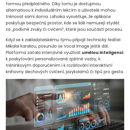
formou předplatného. Díky tomu je dostupnou
alternativou k individuálním lekcím a uživatelé mohou
trénovat sami doma. Lahoika vysvětluje, že aplikace
poskytuje bezpečný prostor, kde se lidé nemusejí stydět
za „podivné zvuky či cvičení“, které jsou součástí procesu.
Když se k zakladatelskému týmu připojil technický ředitel
Mikalai Karaliou, posunulo se Vocal Image ještě dál.
Platforma začala intenzivně využívat
umělou inteligenci
k poskytování personalizované zpětné vazby, k
tréninkovým doporučením i k rozšiřování interaktivní
knihovny dechových cvičení, jazykolamů či tipů pro gesta.