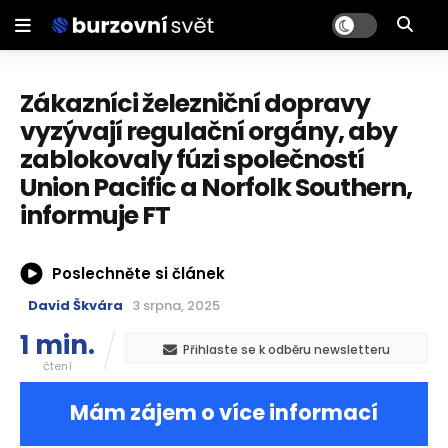
Zákazníci železniční dopravy
vyzývají regulační orgány, aby
zablokovaly fúzi společností
Union Pacific a Norfolk Southern,
informuje FT
Poslechněte si článek
David Škvára
3 srpna, 2025
1 min.
Přihlaste se k odběru newsletteru
čtení
Mám zájem o více informací