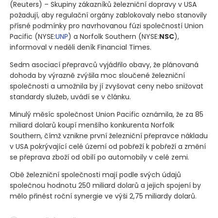
(Reuters)
– Skupiny zákazníků železniční dopravy v USA
požadují, aby regulační orgány zablokovaly nebo stanovily
přísné podmínky pro navrhovanou fúzi společností Union
Pacific
(NYSE:
UNP
)
a Norfolk Southern
(NYSE:
NSC
)
,
informoval v neděli deník Financial Times.
Sedm asociací přepravců vyjádřilo obavy, že plánovaná
dohoda by výrazně zvýšila moc sloučené železniční
společnosti a umožnila by jí zvyšovat ceny nebo snižovat
standardy služeb, uvádí se v článku.
Minulý měsíc společnost Union Pacific oznámila, že za 85
miliard dolarů koupí menšího konkurenta Norfolk
Southern, čímž vznikne první železniční přepravce nákladu
v USA pokrývající celé území od pobřeží k pobřeží a změní
se přeprava zboží od obilí po automobily v celé zemi.
Obě železniční společnosti mají podle svých údajů
společnou hodnotu 250 miliard dolarů a jejich spojení by
mělo přinést roční synergie ve výši 2,75 miliardy dolarů.
– Skupiny zákazníků železniční dopravy v USA požadují, aby r