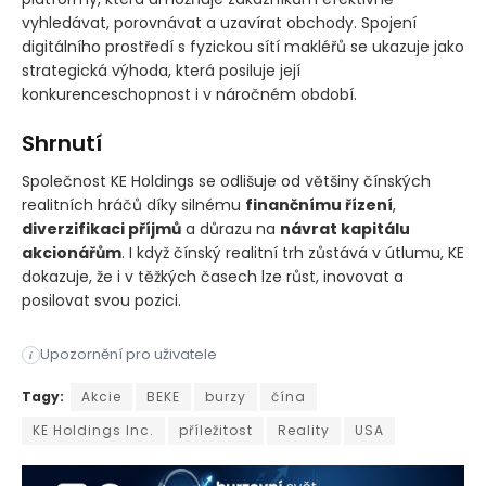
vyhledávat, porovnávat a uzavírat obchody. Spojení
digitálního prostředí s fyzickou sítí makléřů se ukazuje jako
strategická výhoda, která posiluje její
konkurenceschopnost i v náročném období.
Shrnutí
Společnost KE Holdings se odlišuje od většiny čínských
realitních hráčů díky silnému
finančnímu řízení
,
diverzifikaci příjmů
a důrazu na
návrat kapitálu
akcionářům
. I když čínský realitní trh zůstává v útlumu, KE
dokazuje, že i v těžkých časech lze růst, inovovat a
posilovat svou pozici.
Upozornění pro uživatele
i
Čínský realitní trh čelí v posledních letech hluboké krizi, a
Tagy:
Akcie
BEKE
burzy
čína
KE Holdings Inc.
příležitost
Reality
USA