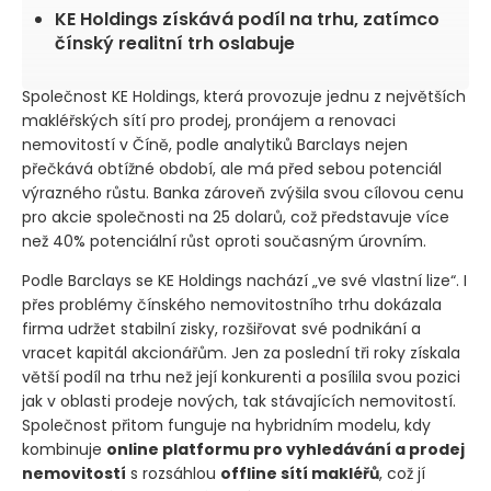
KE Holdings získává podíl na trhu, zatímco
čínský realitní trh oslabuje
Společnost KE Holdings, která provozuje jednu z největších
makléřských sítí pro prodej, pronájem a renovaci
nemovitostí v Číně, podle analytiků Barclays nejen
přečkává obtížné období, ale má před sebou potenciál
výrazného růstu. Banka zároveň zvýšila svou cílovou cenu
pro akcie společnosti na 25 dolarů, což představuje více
než 40% potenciální růst oproti současným úrovním.
Podle Barclays se KE Holdings nachází „ve své vlastní lize“. I
přes problémy čínského nemovitostního trhu dokázala
firma udržet stabilní zisky, rozšiřovat své podnikání a
vracet kapitál akcionářům. Jen za poslední tři roky získala
větší podíl na trhu než její konkurenti a posílila svou pozici
jak v oblasti prodeje nových, tak stávajících nemovitostí.
Společnost přitom funguje na hybridním modelu, kdy
kombinuje
online platformu pro vyhledávání a prodej
nemovitostí
s rozsáhlou
offline sítí makléřů
, což jí