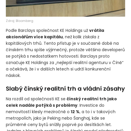
Zdroj: Bloomberg
Podle Barclays společnost KE Holdings už
vrátila
akcionářům více kapitálu
, než kolik získala z
kapitálových trhů. Tento přístup je v současné době na
čínském trhu spíše výjimečný, protože většina developerů
se potýká s nedostatkem hotovosti. Barclays proto
označuje KE Holdings za „nejlepší realitní agenturu v Číně“
a očekává, že i v dalších letech si udrží konkurenční
náskok.
Slabý čínský realitní trh a vládní zásahy
Na rozdíl od společnosti KE se
čínský realitní trh jako
celek nadále potýká s problémy
. Investice do
nemovitostí klesly meziročně o
12 %
, a to i v takových
metropolích, jako je Peking nebo Šanghaj, kde se
průměrné ceny bytů snížily poprvé po desítkách let.