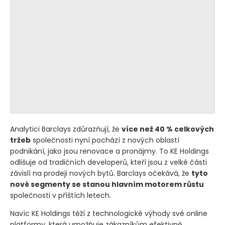
Analytici Barclays zdůrazňují, že
více než 40 % celkových
tržeb
společnosti nyní pochází z nových oblastí
podnikání, jako jsou renovace a pronájmy. To KE Holdings
odlišuje od tradičních developerů, kteří jsou z velké části
závislí na prodeji nových bytů. Barclays očekává, že
tyto
nové segmenty se stanou hlavním motorem růstu
společnosti v příštích letech.
Navíc KE Holdings těží z technologické výhody své online
platformy, která umožňuje zákazníkům efektivně