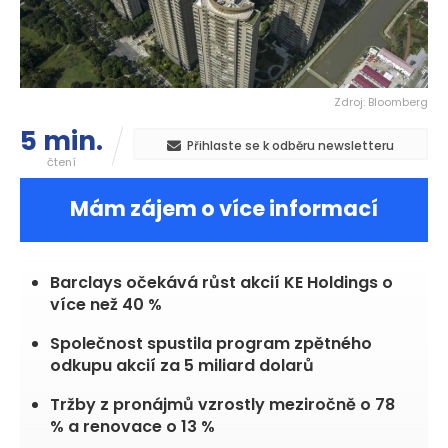
Zdroj: Bloomberg
5 min.
Přihlaste se k odběru newsletteru
čtení
Mám zájem o více informací
Barclays očekává růst akcií KE Holdings o
více než 40 %
Společnost spustila program zpětného
odkupu akcií za 5 miliard dolarů
Tržby z pronájmů vzrostly meziročně o 78
% a renovace o 13 %