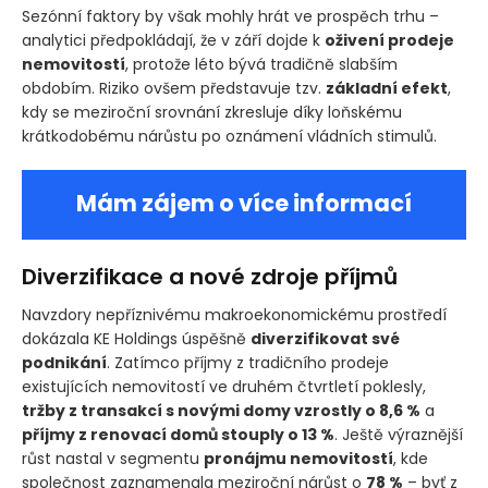
Sezónní faktory by však mohly hrát ve prospěch trhu –
analytici předpokládají, že v září dojde k
oživení prodeje
nemovitostí
, protože léto bývá tradičně slabším
obdobím. Riziko ovšem představuje tzv.
základní efekt
,
kdy se meziroční srovnání zkresluje díky loňskému
krátkodobému nárůstu po oznámení vládních stimulů.
Mám zájem o více informací
Diverzifikace a nové zdroje příjmů
Navzdory nepříznivému makroekonomickému prostředí
dokázala KE Holdings úspěšně
diverzifikovat své
podnikání
. Zatímco příjmy z tradičního prodeje
existujících nemovitostí ve druhém čtvrtletí poklesly,
tržby z transakcí s novými domy vzrostly o 8,6 %
a
příjmy z renovací domů stouply o 13 %
. Ještě výraznější
růst nastal v segmentu
pronájmu nemovitostí
, kde
společnost zaznamenala meziroční nárůst o
78 %
– byť z