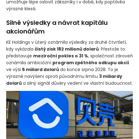
umožňuje lépe oslovit zákazníky i v době, kdy poptávka
výrazně klesá.
Silné výsledky a návrat kapitálu
akcionářům
KE Holdings v úterý oznámila výsledky za druhé čtvrtletí,
kdy vykázala
čistý zisk 182 milionů dolarů
. Přestože to
představuje
meziroční pokles o 31 %
, společnost zároveň
oznámila ambiciózní
program zpětného odkupu akcií
ve výši
5 miliard dolarů
do konce srpna 2028. To je
výrazné navýšení oproti původnímu limitu
3 miliardy
dolarů
a silný signál důvěry vedení ve vlastní budoucnost.