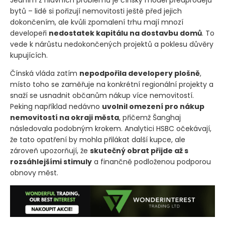
Jedním z hlavních problémů je čínský model předprodejů
bytů – lidé si pořizují nemovitosti ještě před jejich
dokončením, ale kvůli zpomalení trhu mají mnozí
developeři
nedostatek kapitálu na dostavbu domů
. To
vede k nárůstu nedokončených projektů a poklesu důvěry
kupujících.
Čínská vláda zatím
nepodpořila developery plošně
,
místo toho se zaměřuje na konkrétní regionální projekty a
snaží se usnadnit občanům nákup více nemovitostí.
Peking například nedávno
uvolnil omezení pro nákup
nemovitostí na okraji města
, přičemž Šanghaj
následovala podobným krokem. Analytici HSBC očekávají,
že tato opatření by mohla přilákat další kupce, ale
zároveň upozorňují, že
skutečný obrat přijde až s
rozsáhlejšími stimuly
a finančně podloženou podporou
obnovy měst.