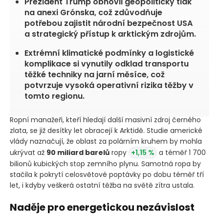
Prezident Trump obnovil geopolitický tlak
na anexi Grónska, což zdůvodňuje
potřebou zajistit národní bezpečnost USA
a strategický přístup k arktickým zdrojům.
Extrémní klimatické podmínky a logistické
komplikace si vynutily odklad transportu
těžké techniky na jarní měsíce, což
potvrzuje vysoká operativní rizika těžby v
tomto regionu.
Ropní manažeři, kteří hledají další masivní zdroj černého
zlata, se již desítky let obracejí k Arktidě. Studie americké
vlády naznačují, že oblast za polárním kruhem by mohla
ukrývat až
90 miliard barelů
ropy
+1,15 %
a téměř 1 700
bilionů kubických stop zemního plynu. Samotná ropa by
stačila k pokrytí celosvětové poptávky po dobu téměř tří
let, i kdyby veškerá ostatní těžba na světě zítra ustala.
Naděje pro energetickou nezávislost