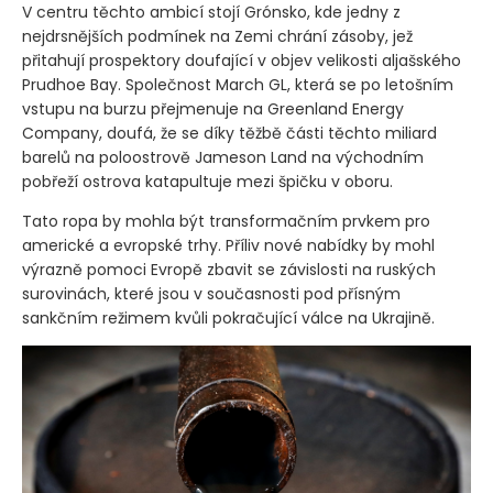
V centru těchto ambicí stojí Grónsko, kde jedny z
nejdrsnějších podmínek na Zemi chrání zásoby, jež
přitahují prospektory doufající v objev velikosti aljašského
Prudhoe Bay. Společnost March GL, která se po letošním
vstupu na burzu přejmenuje na Greenland Energy
Company, doufá, že se díky těžbě části těchto miliard
barelů na poloostrově Jameson Land na východním
pobřeží ostrova katapultuje mezi špičku v oboru.
Tato ropa by mohla být transformačním prvkem pro
americké a evropské trhy. Příliv nové nabídky by mohl
výrazně pomoci Evropě zbavit se závislosti na ruských
surovinách, které jsou v současnosti pod přísným
sankčním režimem kvůli pokračující válce na Ukrajině.