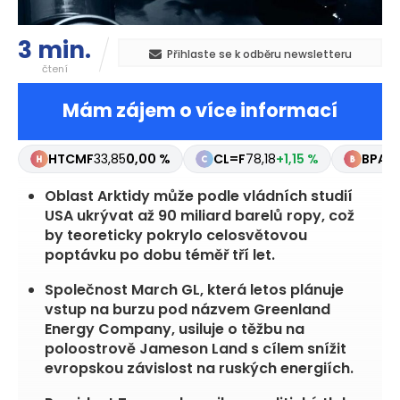
3 min.
Přihlaste se k odběru newsletteru
čtení
Mám zájem o více informací
HTCMF
33,85
0,00 %
CL=F
78,18
+1,15 %
BPAQ
Oblast Arktidy může podle vládních studií
USA ukrývat až 90 miliard barelů ropy, což
by teoreticky pokrylo celosvětovou
poptávku po dobu téměř tří let.
Společnost March GL, která letos plánuje
vstup na burzu pod názvem Greenland
Energy Company, usiluje o těžbu na
poloostrově Jameson Land s cílem snížit
evropskou závislost na ruských energiích.