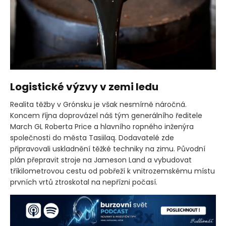
Logistické výzvy v zemi ledu
Realita těžby v Grónsku je však nesmírně náročná.
Koncem října doprovázel náš tým generálního ředitele
March GL Roberta Price a hlavního ropného inženýra
společnosti do města Tasiilaq. Dodavatelé zde
připravovali uskladnění těžké techniky na zimu. Původní
plán přepravit stroje na Jameson Land a vybudovat
tříkilometrovou cestu od pobřeží k vnitrozemskému místu
prvních vrtů ztroskotal na nepřízni počasí.