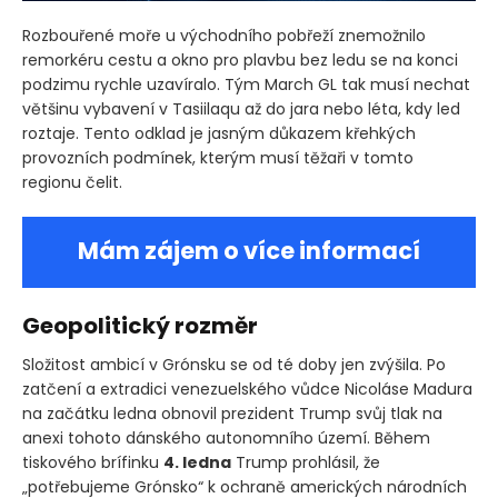
Rozbouřené moře u východního pobřeží znemožnilo
remorkéru cestu a okno pro plavbu bez ledu se na konci
podzimu rychle uzavíralo. Tým March GL tak musí nechat
většinu vybavení v Tasiilaqu až do jara nebo léta, kdy led
roztaje. Tento odklad je jasným důkazem křehkých
provozních podmínek, kterým musí těžaři v tomto
regionu čelit.
Mám zájem o více informací
Geopolitický rozměr
Složitost ambicí v Grónsku se od té doby jen zvýšila. Po
zatčení a extradici venezuelského vůdce Nicoláse Madura
na začátku ledna obnovil prezident Trump svůj tlak na
anexi tohoto dánského autonomního území. Během
tiskového brífinku
4. ledna
Trump prohlásil, že
„potřebujeme Grónsko“ k ochraně amerických národních