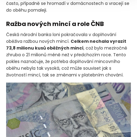
často, případně se hromadí v domácnostech a vracejí se
do oběhu pomaleji.
Ražba nových mincí a role ČNB
Česká národní banka loni pokračovala v doplňování
oběživa ražbou nových mincí.
Celkem nechala vyrazit
73,8 milionu kusů oběžných mincí
, což bylo meziročně
zhruba o 21 milionů méně než v předchozím roce. Tento
pokles naznačuje, že potřeba doplňování mincovního
oběhu nebyla tak vysoká, což může souviset jak s
životností mincí, tak se změnami v platebním chování.