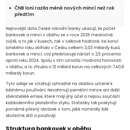
ČNB loni razila méně nových mincí než rok
předtím
Nejnovější data České národní banky ukazují, že počet
bankovek a mincí v oběhu se v roce 2025 meziročně
zvýšil, a to jak v kusech, tak v celkové hodnotě. Ke konci
loňského roku obíhalo v Česku celkem 3,03 miliardy kusů
bankovek a mincí, což představuje nárůst o 2,5 procenta
oproti roku 2024. Spolu s tím vzrostla i hodnota hotovosti
v oběhu, a to zhruba o 13 miliard korun na celkových 740,6
miliardy korun.
Tyto údaje se vztahují výhradně na oběživo určené k
běžnému používání. Nezahrnují pamětní mince ani další
sběratelské emise, které mají jiný účel a nejsou součástí
každodenního platebního styku. Statistiky tak poskytují
poměrně přesný obrázek o tom, jaké nominály lidé
skutečně drží a používají.
Struktura bankovek v oběhu