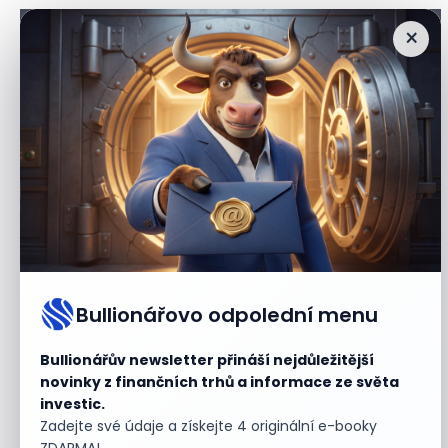
×
Zdroj: Canva
Druhou nejrozšířenější bankovkou byla tisícikoruna. V
oběhu se nacházelo 132,8 milionu kusů, které tvořily téměř
čtvrtinu všech bankovek. S výraznějším odstupem
Bullionářovo odpolední menu
následovaly bankovky nižších nominálních hodnot, tedy
dvoustovky, stovky a pětistovky. Tyto bankovky mají sice
Bullionářův newsletter přináší nejdůležitější
význam v každodenním placení, ale z hlediska celkové
novinky z finančních trhů a informace ze světa
hodnoty oběživa hrají méně podstatnou roli.
investic.
Zadejte své údaje a získejte 4 originální e-booky
ZDARMA!