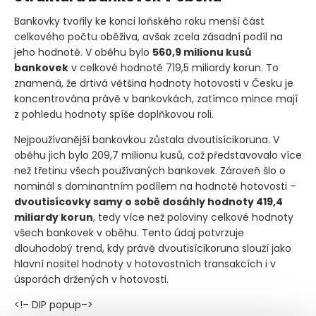
Bankovky tvořily ke konci loňského roku menší část
celkového počtu oběživa, avšak zcela zásadní podíl na
jeho hodnotě. V oběhu bylo
560,9 milionu kusů
bankovek
v celkové hodnotě 719,5 miliardy korun. To
znamená, že drtivá většina hodnoty hotovosti v Česku je
koncentrována právě v bankovkách, zatímco mince mají
z pohledu hodnoty spíše doplňkovou roli.
Nejpoužívanější bankovkou zůstala dvoutisícikoruna. V
oběhu jich bylo 209,7 milionu kusů, což představovalo více
než třetinu všech používaných bankovek. Zároveň šlo o
nominál s dominantním podílem na hodnotě hotovosti –
dvoutisícovky samy o sobě dosáhly hodnoty 419,4
miliardy korun
, tedy více než poloviny celkové hodnoty
všech bankovek v oběhu. Tento údaj potvrzuje
dlouhodobý trend, kdy právě dvoutisícikoruna slouží jako
hlavní nositel hodnoty v hotovostních transakcích i v
úsporách držených v hotovosti.
<!– DIP popup–>