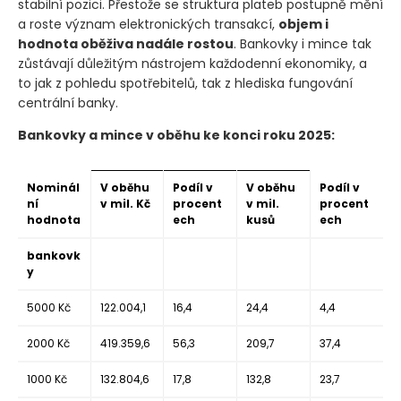
stabilní pozici. Přestože se struktura plateb postupně mění
a roste význam elektronických transakcí,
objem i
hodnota oběživa nadále rostou
. Bankovky i mince tak
zůstávají důležitým nástrojem každodenní ekonomiky, a
to jak z pohledu spotřebitelů, tak z hlediska fungování
centrální banky.
Bankovky a mince v oběhu ke konci roku 2025:
Nominál
V oběhu
Podíl v
V oběhu
Podíl v
ní
v mil. Kč
procent
v mil.
procent
hodnota
ech
kusů
ech
bankovk
y
5000 Kč
122.004,1
16,4
24,4
4,4
2000 Kč
419.359,6
56,3
209,7
37,4
1000 Kč
132.804,6
17,8
132,8
23,7