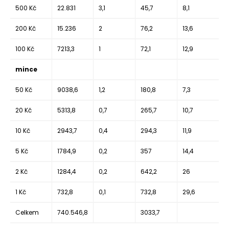
500 Kč
22.831
3,1
45,7
8,1
200 Kč
15.236
2
76,2
13,6
100 Kč
7213,3
1
72,1
12,9
mince
50 Kč
9038,6
1,2
180,8
7,3
20 Kč
5313,8
0,7
265,7
10,7
10 Kč
2943,7
0,4
294,3
11,9
5 Kč
1784,9
0,2
357
14,4
2 Kč
1284,4
0,2
642,2
26
1 Kč
732,8
0,1
732,8
29,6
Celkem
740.546,8
3033,7