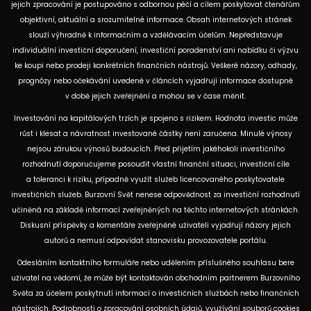
jejich zpracování je postupováno s odbornou péčí a cílem poskytovat čtenářům
objektivní, aktuální a srozumitelné informace. Obsah internetových stránek
slouží výhradně k informačním a vzdělávacím účelům. Nepředstavuje
individuální investiční doporučení, investiční poradenství ani nabídku či výzvu
ke koupi nebo prodeji konkrétních finančních nástrojů. Veškeré názory, odhady,
prognózy nebo očekávání uvedené v článcích vyjadřují informace dostupné
v době jejich zveřejnění a mohou se v čase měnit.
Investování na kapitálových trzích je spojeno s rizikem. Hodnota investic může
růst i klesat a návratnost investované částky není zaručena. Minulé výnosy
nejsou zárukou výnosů budoucích. Před přijetím jakéhokoli investičního
rozhodnutí doporučujeme posoudit vlastní finanční situaci, investiční cíle
a toleranci k riziku, případně využít služeb licencovaného poskytovatele
investičních služeb. Burzovní Svět nenese odpovědnost za investiční rozhodnutí
učiněná na základě informací zveřejněných na těchto internetových stránkách.
Diskusní příspěvky a komentáře zveřejněné uživateli vyjadřují názory jejich
autorů a nemusí odpovídat stanovisku provozovatele portálu.
Odesláním kontaktního formuláře nebo udělením příslušného souhlasu bere
uživatel na vědomí, že může být kontaktován obchodním partnerem Burzovního
Světa za účelem poskytnutí informací o investičních službách nebo finančních
nástrojích. Podrobnosti o zpracování osobních údajů, využívání souborů cookies