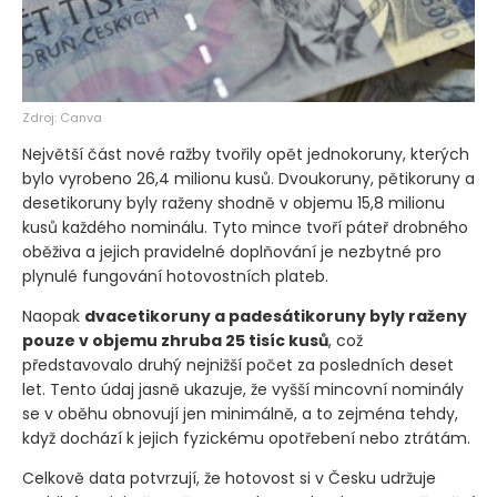
Zdroj: Canva
Největší část nové ražby tvořily opět jednokoruny, kterých
bylo vyrobeno 26,4 milionu kusů. Dvoukoruny, pětikoruny a
desetikoruny byly raženy shodně v objemu 15,8 milionu
kusů každého nominálu. Tyto mince tvoří páteř drobného
oběživa a jejich pravidelné doplňování je nezbytné pro
plynulé fungování hotovostních plateb.
Naopak
dvacetikoruny a padesátikoruny byly raženy
pouze v objemu zhruba 25 tisíc kusů
, což
představovalo druhý nejnižší počet za posledních deset
let. Tento údaj jasně ukazuje, že vyšší mincovní nominály
se v oběhu obnovují jen minimálně, a to zejména tehdy,
když dochází k jejich fyzickému opotřebení nebo ztrátám.
Celkově data potvrzují, že hotovost si v Česku udržuje