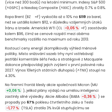
(více než 300 bodů)
na letošní minimum. Indexy S&P 500
(^GSPC)
a Nasdaq Composite
(^IXIC)
ztratily 0.7% a 0.8%.
Ropa Brent
(BZ
=F)
vyskočila až o 10% na
$119
za barel,
než se ustálila kolem $112, v důsledku vzájemných útoků
Íránu a Izraele. Americká WTI
(CL
-0,05 %
=F)
zaostávala
kolem $96, čímž se cenové rozpětí mezi oběma
benchmarky rozšířilo na maximum od roku 2013.
Rostoucí ceny energií zkomplikovaly výhled měnové
politiky. Místo snižování sazeb trhy nyní vstřebávají
jestřábí komentáře šéfa Fedu a stratégové z Macquarie
dokonce předpovídají jejich zvýšení v první polovině roku
2027. Výnos 10letých státních dluhopisů
(^TNX)
stoupl na
4.30%.
Na firemní frontě klesly akcie společnosti Micron
(MU
+0,06 %
)
, jelikož plány výdajů na umělou inteligenci
zastínily silné výsledky. Akcie Alibaba
(BABA
-0,36 %
)
se
propadly po
67%
poklesu čtvrtletního zisku a Tesla
-1,77 %
(TSLA)
ztratila 3% kvůli stupňujícímu se