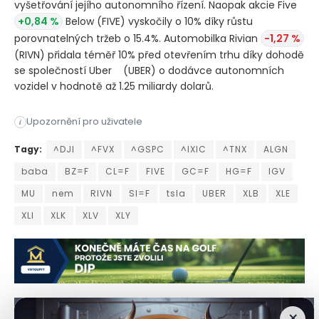
vyšetřování jejího autonomního řízení. Naopak akcie Five
+0,84 %
Below
(FIVE)
vyskočily o 10% díky růstu
porovnatelných tržeb o 15.4%. Automobilka Rivian
-1,27 %
(RIVN)
přidala téměř 10% před otevřením trhu díky dohodě
se společností Uber
(UBER)
o dodávce autonomních
vozidel v hodnotě až 1.25 miliardy dolarů.
Americké akcie ve čtvrtek klesly, zatímco ceny ropy prudce vz
Upozornění pro uživatele
i
Americké akcie ve čtvrtek klesly, zatímco ceny ropy prudce vz
Tagy:
^DJI
^FVX
^GSPC
^IXIC
^TNX
ALGN
baba
BZ=F
CL=F
FIVE
GC=F
HG=F
IGV
MU
nem
RIVN
SI=F
tsla
UBER
XLB
XLE
XLI
XLK
XLV
XLY
×