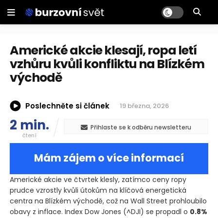
Americké akcie klesají, ropa letí
vzhůru kvůli konfliktu na Blízkém
východě
Poslechněte si článek
19 března, 2026
2 min.
Přihlaste se k odběru newsletteru
čtení
Mám zájem o více informací
Americké akcie ve čtvrtek klesly, zatímco ceny ropy
prudce vzrostly kvůli útokům na klíčová energetická
centra na Blízkém východě, což na Wall Street prohloubilo
obavy z inflace. Index Dow Jones
(^DJI)
se propadl o
0.8%