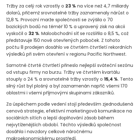
Tržby za celý rok vzrostly o
23 %
na více než 4,7 miliardy
dolarů, přičemž srovnatelné tržby zaznamenaly nárůst o
12,8 %. Provozní marže společnosti se zvýšila o 70
bazických bodů na téměř 10 % a upravený zisk na akcii
vyskočil o
32 %
. Maloobchodní síť se rozšířila o 8,5 %, což
představuje 150 nově otevřených poboček. Z tohoto
počtu 8 prodejen dosáhlo ve čtvrtém čtvrtletí rekordních
výsledků při svém otevření v regionu Pacific Northwest.
Samotné čtvrté čtvrtletí přineslo nejlepší sváteční sezónu
od vstupu firmy na burzu. Tržby ve čtvrtém kvartálu
stouply o 24 % a srovnatelné tržby vzrostly o
15,4 %
. Tento
silný růst byl plošný a byl zaznamenán napříč všemi 170
oblastmi i všemi příjmovými skupinami zákazníků.
Za úspěchem podle vedení stojí především zjednodušená
cenová strategie, efektivní marketingová komunikace na
sociálních sítích a lepší doplňování zásob během
nejvytíženějších období. Těchto výsledků společnost
dosáhla i navzdory celkově náročnému
makroekonomickému prostředí.