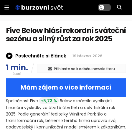
Five Below hlásí rekordní sváteční
sezónu a silný růst za rok 2025
Poslechněte si článek
19 března, 2026
1 min.
Přihlaste se k odběru newsletteru
čtení
Mám zájem o více informací
Společnost Five
+5,73 %
Below oznámila vynikající
finanční výsledky za čtvrté čtvrtletí a celý fiskální rok
2025. Podle generální ředitelky Winifred Park šlo o
transformační rok, během kterého firma upravila svůj
dodavatelský i komunikační model směrem k zákazníkům.