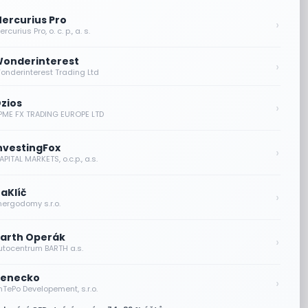
ercurius Pro
›
rcurius Pro, o. c. p., a. s.
onderinterest
›
onderinterest Trading Ltd
zios
›
PME FX TRADING EUROPE LTD
nvestingFox
›
PITAL MARKETS, o.c.p., a.s.
aKlíč
›
nergodomy s.r.o.
arth Operák
›
utocentrum BARTH a.s.
enecko
›
nTePo Developement, s.r.o.