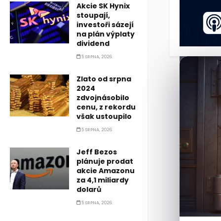
Akcie SK Hynix
stoupají,
investoři sázejí
na plán výplaty
dividend
5 SRPNA, 2026
Zlato od srpna
2024
zdvojnásobilo
cenu, z rekordu
však ustoupilo
5 SRPNA, 2026
Jeff Bezos
plánuje prodat
akcie Amazonu
za 4,1 miliardy
dolarů
5 SRPNA, 2026