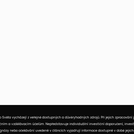
 Světa vycházejí z veřejně dostupných a důvěryhodných zdrojů. Při jejich zpracování 
ním a vzdělávacím účelům. Nepředstavuje individuální investiční doporučení, investi
rognózy nebo očekávání uvedené v článcích vyjadřují informace dostupné v době jejich