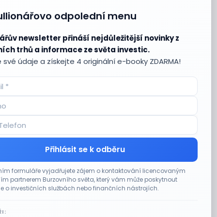
ullionářovo odpolední menu
ářův newsletter přináší nejdůležitější novinky z
ích trhů a informace ze světa investic.
 své údaje a získejte 4 originální e-booky ZDARMA!
Přihlásit se k odběru
ím formuláře vyjadřujete zájem o kontaktování licencovaným
m partnerem Burzovního světa, který vám může poskytnout
e o investičních službách nebo finančních nástrojích.
I: