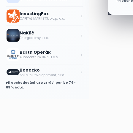
Při obch
InvestingFox
›
CAPITAL MARKETS, o.c.p., a.s.
NaKlíč
›
Energodomy s.r.o.
Barth Operák
›
Autocentrum BARTH a.s.
Benecko
›
AnTePo Developement, s.r.o.
Při obchodování CFD ztrácí peníze 74–
89 % účtů.