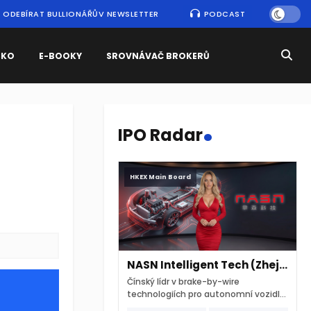
ODEBÍRAT BULLIONÁŘŮV NEWSLETTER
PODCAST
SKO
E-BOOKY
SROVNÁVAČ BROKERŮ
.
IPO Radar
HKEX Main Board
NASN Intelligent Tech (Zhejiang)
Čínský lídr v brake-by-wire
technologiích pro autonomní vozidla
vstupuje na hongkongskou burzu 7.