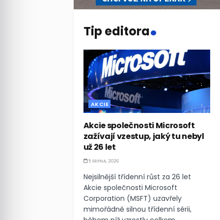
.
Tip editora
AKCIE
Akcie společnosti Microsoft
zažívají vzestup, jaký tu nebyl
už 26 let
5 SRPNA, 2026
Nejsilnější třídenní růst za 26 let
Akcie společnosti Microsoft
Corporation (MSFT) uzavřely
mimořádně silnou třídenní sérii,