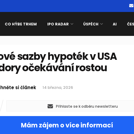
CO HÝBE TRHEM
IPO RADAR
ÚSPĚCH
AI
ČE
ové sazby hypoték v USA
dory očekávání rostou
hněte si článek
14 března, 2026
Přihlaste se k odběru newsletteru
Mám zájem o více informací