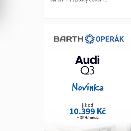
během níž vzrostly celkem...