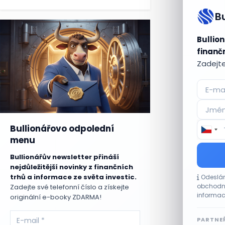
B
Bullion
finančn
Zadejte
Bullionářovo odpolední
menu
Bullionářův newsletter přináší
nejdůležitější novinky z finančních
trhů a informace ze světa investic.
Odeslán
obchodní
Zadejte své telefonní číslo a získejte
informac
originální e-booky ZDARMA!
PARTNEŘ