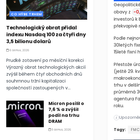
Geopolitické
obavy z
-0
CO HÝBE TRHEM
investorů k
překvapivě 
Technologický obrat přidal
indexu Nasdaq 100 za čtyři dny
Podle nejno
3,5 bilionu dolarů
30letých fi
6 SRPNA, 2026
15leté fixní
Prudké zotavení po měsíční korekci
Přestože úr
Výrazný obrat technologických akcií
(ještě 29. 
zvýšil během čtyř obchodních dnů
makroekonom
souhrnnou tržní kapitalizaci
trhu v delší
společností zastoupených v...
průměrná 30
agentura Fa
Micron posílil o
roku.
7,6 % a zvýšil
podíl na trhu
Upozorněn
Geopolitické
i
DRAM
Geopolitick
Tagy:
FM
5 SRPNA, 2026