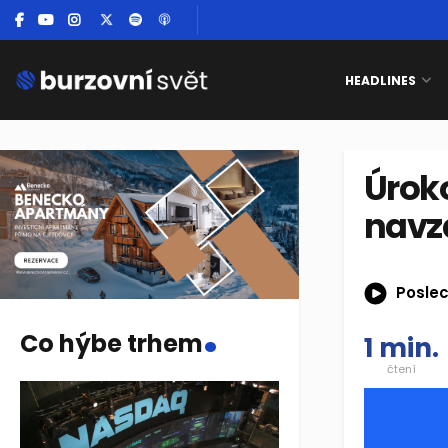
HEADLINES
Úrok
navz
Poslec
.
Co hýbe trhem
1 min.
čtení