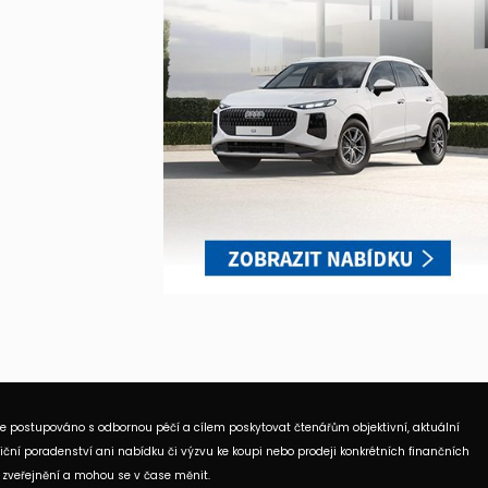
je postupováno s odbornou péčí a cílem poskytovat čtenářům objektivní, aktuální
ční poradenství ani nabídku či výzvu ke koupi nebo prodeji konkrétních finančních
 zveřejnění a mohou se v čase měnit.