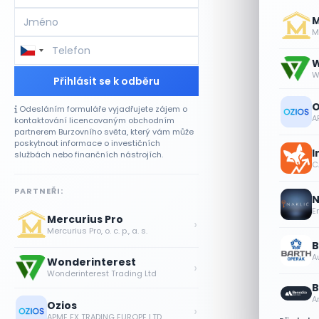
M
Me
W
W
Přihlásit se k odběru
O
Odesláním formuláře vyjadřujete zájem o
A
kontaktování licencovaným obchodním
partnerem Burzovního světa, který vám může
poskytnout informace o investičních
I
službách nebo finančních nástrojích.
CA
PARTNEŘI:
N
E
Mercurius Pro
›
Mercurius Pro, o. c. p., a. s.
B
A
Wonderinterest
›
Wonderinterest Trading Ltd
B
A
Ozios
›
APME FX TRADING EUROPE LTD