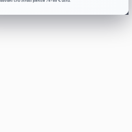
odování CFD ztrácí peníze 74–89 % účtů.