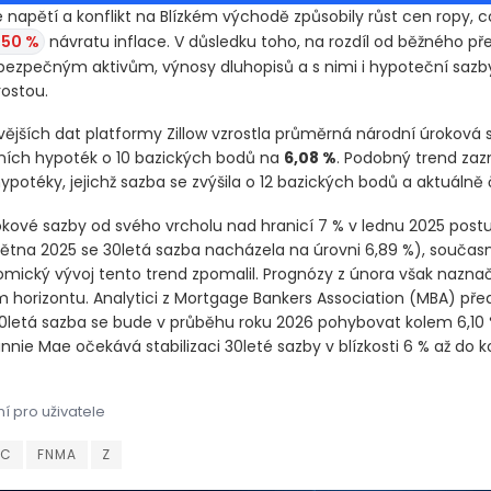
 napětí a konflikt na Blízkém východě způsobily růst cen ropy, co
,50 %
návratu inflace. V důsledku toho, na rozdíl od běžného př
 bezpečným aktivům, výnosy dluhopisů a s nimi i hypoteční sazb
rostou.
vějších dat platformy Zillow vzrostla průměrná národní úroková 
xních hypoték o 10 bazických bodů na
6,08 %
. Podobný trend zaz
 hypotéky, jejichž sazba se zvýšila o 12 bazických bodů a aktuálně 
okové sazby od svého vrcholu nad hranicí 7 % v lednu 2025 postu
května 2025 se 30letá sazba nacházela na úrovni 6,89 %)
, součas
ický vývoj tento trend zpomalil. Prognózy z února však naznačuj
m horizontu. Analytici z Mortgage Bankers Association
(MBA)
před
letá sazba se bude v průběhu roku 2026 pohybovat kolem 6,10 
nnie Mae očekává stabilizaci 30leté sazby v blízkosti 6 % až do 
í pro uživatele
 napětí a konflikt na Blízkém východě způsobily růst cen ropy, 
é napětí a konflikt na Blízkém východě způsobily růst cen ropy, 
CC
FNMA
Z