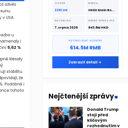
srpna 2026 s podporou CATL a
ž oživilo
TICKER
BURZA
Hillhouse Investment.
2261.HK
HKEX Main Board
esunu
y v USA
DATUM IPO
HRUBÝ VÝNOS IPO
7. srpna 2026
643.9M HKD
sazba u
namenaly i
POTENCIÁLNÍ OCENĚNÍ
614.5M RMB
činí
5,62 %
.
pně klesaly
Zobrazit detail
ný
í stabilitu
povídají, že
%. Podobně i
.
konce tohoto
Nejčtenější zprávy
což oživilo obavy z ​ návratu inflace. V důsledku toho, na rozdí
Donald Trump
stojí před
což oživilo obavy z ​ návratu inflace. V důsledku toho, na rozdí
klíčovým
rozhodnutím v