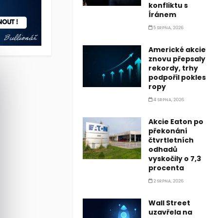
konfliktu s
Íránem
5 SRPNA, 2026
Americké akcie
znovu přepsaly
rekordy, trhy
podpořil pokles
ropy
4 SRPNA, 2026
Akcie Eaton po
překonání
čtvrtletních
odhadů
vyskočily o 7,3
procenta
2 SRPNA, 2026
Wall Street
uzavřela na