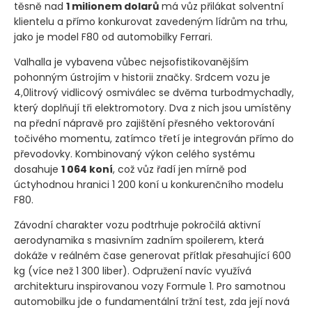
těsně nad
1 milionem dolarů
má vůz přilákat solventní
klientelu a přímo konkurovat zavedeným lídrům na trhu,
jako je model F80 od automobilky Ferrari.
Valhalla je vybavena vůbec nejsofistikovanějším
pohonným ústrojím v historii značky. Srdcem vozu je
4,0litrový vidlicový osmiválec se dvěma turbodmychadly,
který doplňují tři elektromotory. Dva z nich jsou umístěny
na přední nápravě pro zajištění přesného vektorování
točivého momentu, zatímco třetí je integrován přímo do
převodovky. Kombinovaný výkon celého systému
dosahuje
1 064 koní
, což vůz řadí jen mírně pod
úctyhodnou hranici 1 200 koní u konkurenčního modelu
F80.
Závodní charakter vozu podtrhuje pokročilá aktivní
aerodynamika s masivním zadním spoilerem, která
dokáže v reálném čase generovat přítlak přesahující 600
kg
(více než 1 300 liber)
. Odpružení navíc využívá
architekturu inspirovanou vozy Formule 1. Pro samotnou
automobilku jde o fundamentální tržní test, zda její nová