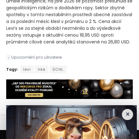
umělé inteligence, na jaře 2026 se pozornost přesunula ke
geopolitickým rizikům a dodávkám ropy. Sektor zbytné
spotřeby v tomto nestabilním prostředí obecně zaostával
a za poslední měsíc klesl v průměru o 2 %. Cena akcií
Levi’s se za stejné období nezměnila a do výsledkové
sezóny vstupuje s aktuální cenou 18,95 USD oproti
průměrné cílové ceně analytiků stanovené na 26,80 USD.
Výrobce džínových oděvů Levi ​ ‚s zveřejní v úterý po uzavřen
Upozornění pro uživatele
i
Výrobce džínových oděvů Levi ​ 's (LEVI) zveřejní v úterý po 
Tagy:
levi
nke
SCHL
×