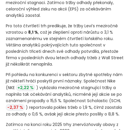
meziroční stagnaci. Zatímco tržby odhady překonaly,
celoroční výhled zisku na akcii
(EPS)
za očekáváním
analytiků zaostal.
Pro toto čtvrtletí trh predikuje, že tržby Levi’s meziročně
vzrostou o
8,1 %
, což je zlepšení oproti nárůstu o 3,1 %
zaznamenanému ve stejném čtvrtletí loňského roku.
Většina analytiků pokrývajících tuto společnost v
posledních třiceti dnech své odhady potvrdila, přestože
firma v posledních dvou letech odhady tržeb z Wall Street
již několikrát nenaplnila.
Při pohledu na konkurenci v sektoru zbytné spotřeby nám
již někteří hráči poskytli první náznaky. Společnost Nike
(NKE
+2,22 %
)
vykázala meziročně stagnující tržby a
naplnila tak očekávání analytiků, nicméně její akcie se po
oznámení propadly o 15,5 %. Společnost Scholastic
(SCHL
-2,37 %
)
reportovala pokles tržeb o 1,9 %, čímž zaostala
za odhady o 0,6 %, avšak její akcie přesto posílily o 8,8 %.
Zatímco na konci roku 2025 trhy znervózňovaly obavy z