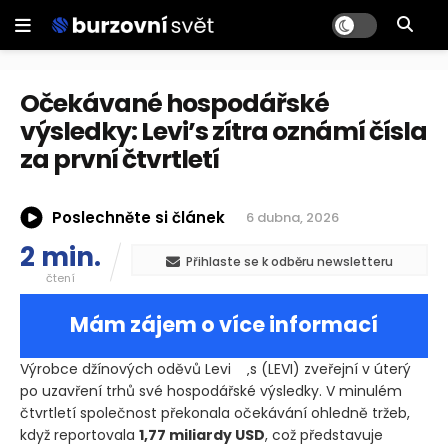
Očekávané hospodářské
výsledky: Levi’s zítra oznámí čísla
za první čtvrtletí
Poslechněte si článek
6 dubna, 2026
2 min.
Přihlaste se k odběru newsletteru
čtení
Mám zájem o více informací
Výrobce džínových oděvů Levi
‚s
(LEVI)
zveřejní v úterý
po uzavření trhů své hospodářské výsledky. V minulém
čtvrtletí společnost překonala očekávání ohledně tržeb,
když reportovala
1,77 miliardy USD
, což představuje