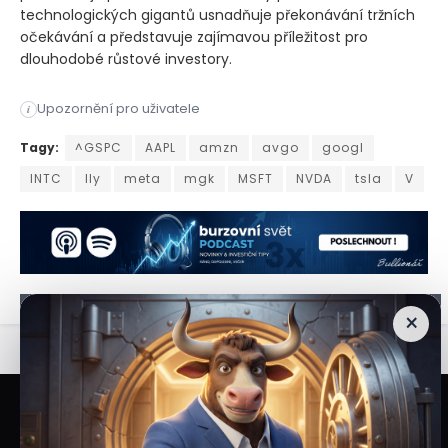
technologických gigantů usnadňuje překonávání tržních
očekávání a představuje zajímavou příležitost pro
dlouhodobé růstové investory.
Společnost Vanguard oznámila štěpení akcií u pěti svých popu
Upozornění pro uživatele
i
Společnost Vanguard oznámila štěpení akcií u pěti svých popu
Tagy:
^GSPC
AAPL
amzn
avgo
googl
INTC
lly
meta
mgk
MSFT
NVDA
tsla
V
×
Veškeré informace a materiály zveřejněné na internetových stránkách
Burzovního Světa vycházejí z veřejně dostupných a důvěryhodných zdrojů. Při