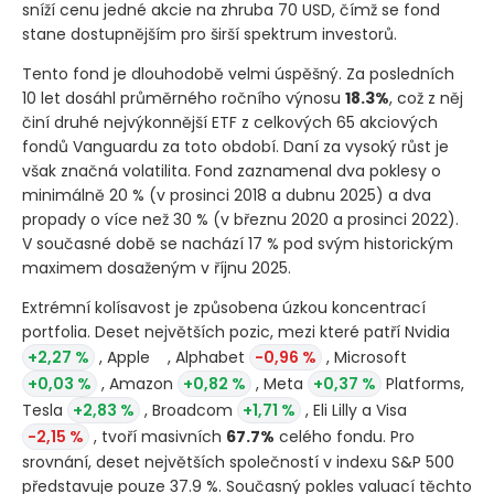
sníží cenu jedné akcie na zhruba 70 USD, čímž se fond
stane dostupnějším pro širší spektrum investorů.
Tento fond je dlouhodobě velmi úspěšný. Za posledních
10 let dosáhl průměrného ročního výnosu
18.3%
, což z něj
činí druhé nejvýkonnější ETF z celkových 65 akciových
fondů Vanguardu za toto období. Daní za vysoký růst je
však značná volatilita. Fond zaznamenal dva poklesy o
minimálně 20 %
(v prosinci 2018 a dubnu 2025)
a dva
propady o více než 30 %
(v březnu 2020 a prosinci 2022)
.
V současné době se nachází 17 % pod svým historickým
maximem dosaženým v říjnu 2025.
Extrémní kolísavost je způsobena úzkou koncentrací
portfolia. Deset největších pozic, mezi které patří Nvidia
+2,27 %
, Apple
, Alphabet
-0,96 %
, Microsoft
+0,03 %
, Amazon
+0,82 %
, Meta
+0,37 %
Platforms,
Tesla
+2,83 %
, Broadcom
+1,71 %
, Eli Lilly a Visa
-2,15 %
, tvoří masivních
67.7%
celého fondu. Pro
srovnání, deset největších společností v indexu S&P 500
představuje pouze 37.9 %. Současný pokles valuací těchto