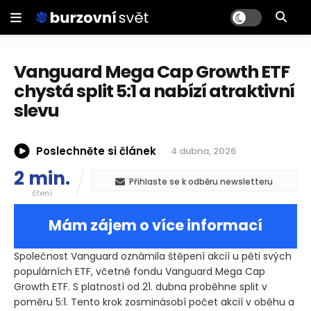
Vanguard Mega Cap Growth ETF
chystá split 5:1 a nabízí atraktivní
slevu
Poslechněte si článek
4 dubna, 2026
2 min.
Přihlaste se k odběru newsletteru
čtení
Mám zájem o více informací
Společnost Vanguard oznámila štěpení akcií u pěti svých
populárních ETF, včetně fondu Vanguard Mega Cap
Growth ETF. S platností od 21. dubna proběhne split v
poměru 5:1. Tento krok zosminásobí počet akcií v oběhu a