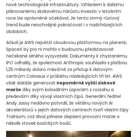
nové technologické infrastruktury. Vzhledem k dalšímu
plánovanému skokovému nárůstu investic v letošním
roce lze oprávněně očekávat, že tento strmý růstový
trend bude neochvějně pokračovat i v nadcházejících
obdobích.
Ačkoli je AWS největší cloudovou platformou na planetě,
SpaceX by pro ni mohlo v budoucnu představovat
nečekaně silného vyzyvatele. Dokumenty k chystanému
IPO odhalily, že společnost Anthropic souhlasila s platbou
1,25 miliardy dolarů měsíčně za přístup k datovým
centrům Colossus v průběhu následujících tří let. AWS
však dokáže generovat
nepoměrně vyšší ziskové
marže
díky svým kolosálním úsporám z rozsahu a
především díky vývoji vlastních čipů. Generální ředitel
Andy Jassy nedávno potvrdil, že většinu nových AI
akcelerátorů v jejich datových centrech tvoří vlastní čipy
Trainium, což divizi přinese zlepšení provozní marže o
několik stovek bazických bodů.