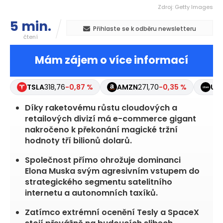
Zdroj: Getty Images
5 min.
Přihlaste se k odběru newsletteru
čtení
Mám zájem o více informací
TSLA
318,76
-0,87 %
AMZN
271,70
-0,35 %
UB
Díky raketovému růstu cloudových a
retailových divizí má e-commerce gigant
nakročeno k překonání magické tržní
hodnoty tří bilionů dolarů.
Společnost přímo ohrožuje dominanci
Elona Muska svým agresivním vstupem do
strategického segmentu satelitního
internetu a autonomních taxíků.
Zatímco extrémní ocenění Tesly a SpaceX