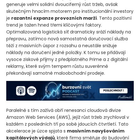
generuje velmi solidní dvouciferný růst tržeb, avšak
skutečným hnacím motorem pro institucionální investory
je
razantní expanze provozních marží
. Tento pozitivní
trend je tažen hned třemi klíčovými faktory.
Optimalizovaná logistická síť dramaticky sráží náklady na
přepravu, zatímco nová samostatná doručovací služba
těží z masivních úspor z rozsahu a neustále snižuje
náklady na doručení jedné položky. K tomu se přidávají
vysoce ziskové příjmy z předplatného Prime a z digitální
reklamy, které svým tempem růstu suverénně
překonávají samotné maloobchodní prodeje.
Paralelně s tím zažívá obří renesanci cloudová divize
Amazon Web Services
(AWS)
, jejíž růst tržeb zrychloval v
každém z posledních tří po sobě jdoucích čtvrtletí. Tato
akcelerace je úzce spjata s
masivním navyšováním
kapitálových výdajů
, které firma směřuje do budování