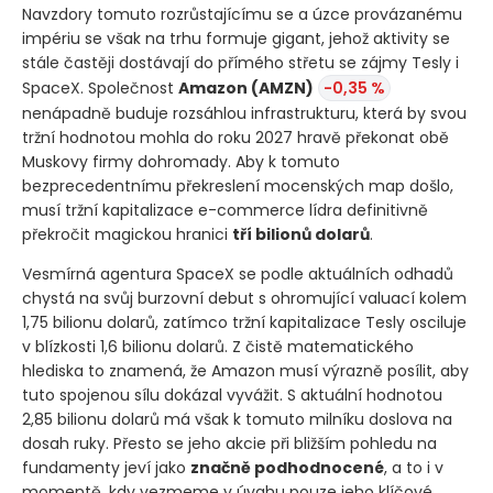
Navzdory tomuto rozrůstajícímu se a úzce provázanému
impériu se však na trhu formuje gigant, jehož aktivity se
stále častěji dostávají do přímého střetu se zájmy Tesly i
SpaceX. Společnost
Amazon
(AMZN)
-0,35 %
nenápadně buduje rozsáhlou infrastrukturu, která by svou
tržní hodnotou mohla do roku 2027 hravě překonat obě
Muskovy firmy dohromady. Aby k tomuto
bezprecedentnímu překreslení mocenských map došlo,
musí tržní kapitalizace e-commerce lídra definitivně
překročit magickou hranici
tří bilionů dolarů
.
Vesmírná agentura SpaceX se podle aktuálních odhadů
chystá na svůj burzovní debut s ohromující valuací kolem
1,75 bilionu dolarů, zatímco tržní kapitalizace Tesly osciluje
v blízkosti 1,6 bilionu dolarů. Z čistě matematického
hlediska to znamená, že Amazon musí výrazně posílit, aby
tuto spojenou sílu dokázal vyvážit. S aktuální hodnotou
2,85 bilionu dolarů má však k tomuto milníku doslova na
dosah ruky. Přesto se jeho akcie při bližším pohledu na
fundamenty jeví jako
značně podhodnocené
, a to i v
momentě, kdy vezmeme v úvahu pouze jeho klíčové