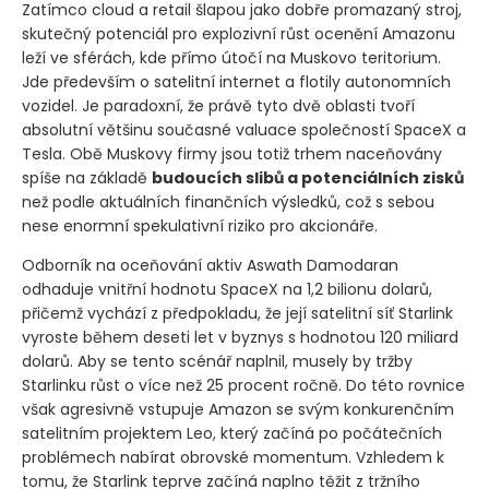
Zatímco cloud a retail šlapou jako dobře promazaný stroj,
skutečný potenciál pro explozivní růst ocenění Amazonu
leží ve sférách, kde přímo útočí na Muskovo teritorium.
Jde především o satelitní internet a flotily autonomních
vozidel. Je paradoxní, že právě tyto dvě oblasti tvoří
absolutní většinu současné valuace společností SpaceX a
Tesla. Obě Muskovy firmy jsou totiž trhem naceňovány
spíše na základě
budoucích slibů a potenciálních zisků
než podle aktuálních finančních výsledků, což s sebou
nese enormní spekulativní riziko pro akcionáře.
Odborník na oceňování aktiv Aswath Damodaran
odhaduje vnitřní hodnotu SpaceX na 1,2 bilionu dolarů,
přičemž vychází z předpokladu, že její satelitní síť Starlink
vyroste během deseti let v byznys s hodnotou 120 miliard
dolarů. Aby se tento scénář naplnil, musely by tržby
Starlinku růst o více než 25 procent ročně. Do této rovnice
však agresivně vstupuje Amazon se svým konkurenčním
satelitním projektem Leo, který začíná po počátečních
problémech nabírat obrovské momentum. Vzhledem k
tomu, že Starlink teprve začíná naplno těžit z tržního