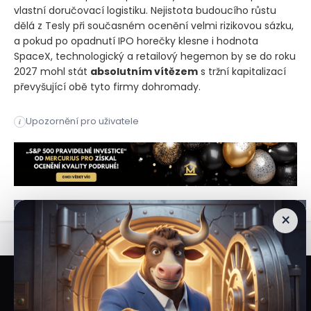
vlastní doručovací logistiku. Nejistota budoucího růstu
dělá z Tesly při současném ocenění velmi rizikovou sázku,
a pokud po opadnutí IPO horečky klesne i hodnota
SpaceX, technologický a retailový hegemon by se do roku
2027 mohl stát
absolutním vítězem
s tržní kapitalizací
převyšující obě tyto firmy dohromady.
Díky raketovému růstu cloudových a retailových divizí má e-c
Upozornění pro uživatele
i
Díky raketovému růstu cloudových a retailových divizí má e-c
×
Veškeré informace a materiály zveřejněné na internetových stránkách
Burzovního Světa vycházejí z veřejně dostupných a důvěryhodných zdrojů. Při