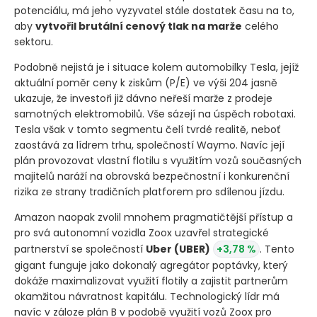
potenciálu, má jeho vyzyvatel stále dostatek času na to,
aby
vytvořil brutální cenový tlak na marže
celého
sektoru.
Podobně nejistá je i situace kolem automobilky Tesla, jejíž
aktuální poměr ceny k ziskům
(P/E)
ve výši 204 jasně
ukazuje, že investoři již dávno neřeší marže z prodeje
samotných elektromobilů. Vše sázejí na úspěch robotaxi.
Tesla však v tomto segmentu čelí tvrdé realitě, neboť
zaostává za lídrem trhu, společností Waymo. Navíc její
plán provozovat vlastní flotilu s využitím vozů současných
majitelů naráží na obrovská bezpečnostní i konkurenční
rizika ze strany tradičních platforem pro sdílenou jízdu.
Amazon naopak zvolil mnohem pragmatičtější přístup a
pro svá autonomní vozidla Zoox uzavřel strategické
partnerství se společností
Uber
(UBER)
+3,78 %
. Tento
gigant funguje jako dokonalý agregátor poptávky, který
dokáže maximalizovat využití flotily a zajistit partnerům
okamžitou návratnost kapitálu. Technologický lídr má
navíc v záloze plán B v podobě využití vozů Zoox pro