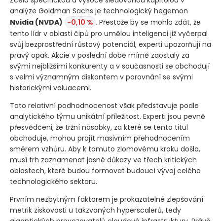
Zcela specifickou a vysoce sledovanou kapitolou v
analýze Goldman Sachs je technologický hegemon
Nvidia
(NVDA)
-0,10 %
. Přestože by se mohlo zdát, že
tento lídr v oblasti čipů pro umělou inteligenci již vyčerpal
svůj bezprostřední růstový potenciál, experti upozorňují na
pravý opak. Akcie v poslední době mírně zaostaly za
svými nejbližšími konkurenty a v současnosti se obchodují
s velmi významným diskontem v porovnání se svými
historickými valuacemi.
Tato relativní podhodnocenost však představuje podle
analytického týmu unikátní příležitost. Experti jsou pevně
přesvědčeni, že tržní násobky, za které se tento titul
obchoduje, mohou projít masivním přehodnocením
směrem vzhůru. Aby k tomuto zlomovému kroku došlo,
musí trh zaznamenat jasné důkazy ve třech kritických
oblastech, které budou formovat budoucí vývoj celého
technologického sektoru.
Prvním nezbytným faktorem je prokazatelné zlepšování
metrik ziskovosti u takzvaných hyperscalerů, tedy