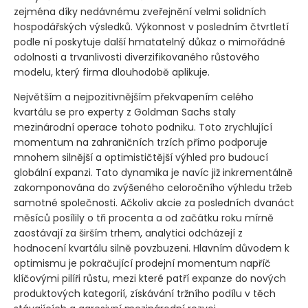
zejména díky nedávnému zveřejnění velmi solidních
hospodářských výsledků. Výkonnost v posledním čtvrtletí
podle ní poskytuje další hmatatelný důkaz o mimořádné
odolnosti a trvanlivosti diverzifikovaného růstového
modelu, který firma dlouhodobě aplikuje.
Největším a nejpozitivnějším překvapením celého
kvartálu se pro experty z Goldman Sachs staly
mezinárodní operace tohoto podniku. Toto zrychlující
momentum na zahraničních trzích přímo podporuje
mnohem silnější a optimističtější výhled pro budoucí
globální expanzi. Tato dynamika je navíc již inkrementálně
zakomponována do zvýšeného celoročního výhledu tržeb
samotné společnosti. Ačkoliv akcie za posledních dvanáct
měsíců posílily o tři procenta a od začátku roku mírně
zaostávají za širším trhem, analytici odcházejí z
hodnocení kvartálu silně povzbuzeni. Hlavním důvodem k
optimismu je pokračující prodejní momentum napříč
klíčovými pilíři růstu, mezi které patří expanze do nových
produktových kategorií, získávání tržního podílu v těch