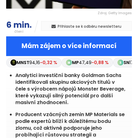
Zdroj: Getty Images
6 min.
Přihlaste se k odběru newsletteru
čtení
Mám zájem o více informací
MNST
94,16
-0,32 %
MP
47,49
-0,88 %
SN
179,
Analytici investiční banky Goldman Sachs
identifikovali skupinu akciových titulů v
čele s výrobcem nápojů Monster Beverage,
které vykazují silný potenciál pro další
masivní zhodnocení.
Producent vzácných zemin MP Materials se
podle expertů blíží k důležitému bodu
zlomu, což aktivně podporuje jeho
probíhající růstovou strategii a