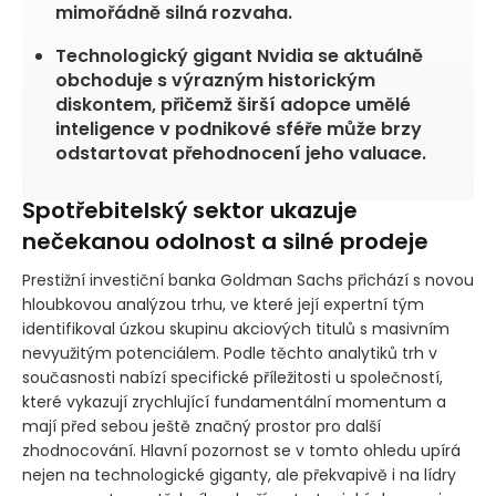
mimořádně silná rozvaha.
Technologický gigant Nvidia se aktuálně
obchoduje s výrazným historickým
diskontem, přičemž širší adopce umělé
inteligence v podnikové sféře může brzy
odstartovat přehodnocení jeho valuace.
Spotřebitelský sektor ukazuje
nečekanou odolnost a silné prodeje
Prestižní investiční banka Goldman Sachs přichází s novou
hloubkovou analýzou trhu, ve které její expertní tým
identifikoval úzkou skupinu akciových titulů s masivním
nevyužitým potenciálem. Podle těchto analytiků trh v
současnosti nabízí specifické příležitosti u společností,
které vykazují zrychlující fundamentální momentum a
mají před sebou ještě značný prostor pro další
zhodnocování. Hlavní pozornost se v tomto ohledu upírá
nejen na technologické giganty, ale překvapivě i na lídry