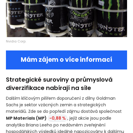
Nvidia Corp.
Mám zájem o více informací
Strategické suroviny a průmyslová
diverzifikace nabírají na síle
Dalším klíčovým pilířem doporučení z dílny Goldman
Sachs je sektor vzácných zemin a strategických
materiálů. Zde se do popředí zájmu dostává společnost
MP Materials
(MP)
-0,88 %
, jejíž akcie jsou podle
analytika Briana Leeho po nedávném zveřejnění
hospodářských výsledků ideálně napozicovány k dalšímu