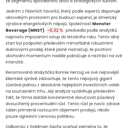
ze segmentu spotřebního zboží a strategických surovin.
Jedním z hlavních favoritů, který podle expertů disponuje
obrovským prostorem pro budoucí expanzi, je americký
výrobce energetických nápojů. Společnost
Monster
Beverage
(MNST)
-0,32 %
předvedla podle analytiků
naprosto impozantní vstup do letošního roku. Tento silný
start byl podpořen především mimořádně robustními
dubnovými prodeji, které jasně naznačují, že pozitivní
obchodní momentum nadále pokračuje a neztrácí na své
intenzitě.
Renomovaná analytička Bonnie Herzog ve své nejnovější
klientské zprávě zdůrazňuje, že tento nápojový gigant
zůstává jednou z absolutně nejlepších investičních voleb
na současném trhu. Její analýza vyzdvihuje především
fakt, že firma dokáže konzistentně doručovat působivý
dvouciferný procentuální růst. Tento růst je navíc zdravě
tažen primárně rostoucím objemem prodejů, nikoliv
pouze agresivní cenovou politikou.
Odborníci z Goldman Sachs oceňují zejména to, že