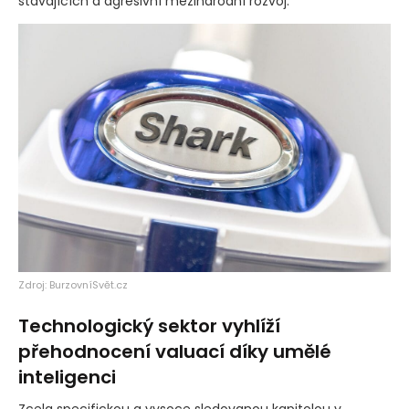
stávajících a agresivní mezinárodní rozvoj.
Zdroj: BurzovníSvět.cz
Technologický sektor vyhlíží
přehodnocení valuací díky umělé
inteligenci