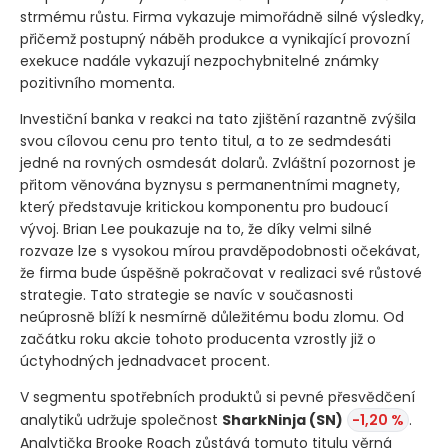
strmému růstu. Firma vykazuje mimořádně silné výsledky,
přičemž postupný náběh produkce a vynikající provozní
exekuce nadále vykazují nezpochybnitelné známky
pozitivního momenta.
Investiční banka v reakci na tato zjištění razantně zvýšila
svou cílovou cenu pro tento titul, a to ze sedmdesáti
jedné na rovných osmdesát dolarů. Zvláštní pozornost je
přitom věnována byznysu s permanentními magnety,
který představuje kritickou komponentu pro budoucí
vývoj. Brian Lee poukazuje na to, že díky velmi silné
rozvaze lze s vysokou mírou pravděpodobnosti očekávat,
že firma bude úspěšně pokračovat v realizaci své růstové
strategie. Tato strategie se navíc v současnosti
neúprosně blíží k nesmírně důležitému bodu zlomu. Od
začátku roku akcie tohoto producenta vzrostly již o
úctyhodných jednadvacet procent.
V segmentu spotřebních produktů si pevné přesvědčení
analytiků udržuje společnost
SharkNinja
(SN)
-1,20 %
.
Analytička Brooke Roach zůstává tomuto titulu věrná