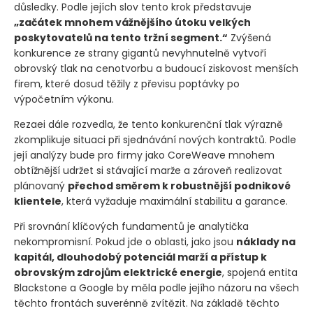
důsledky. Podle jejích slov tento krok představuje
„začátek mnohem vážnějšího útoku velkých
poskytovatelů na tento tržní segment.“
Zvýšená
konkurence ze strany gigantů nevyhnutelně vytvoří
obrovský tlak na cenotvorbu a budoucí ziskovost menších
firem, které dosud těžily z převisu poptávky po
výpočetním výkonu.
Rezaei dále rozvedla, že tento konkurenční tlak výrazně
zkomplikuje situaci při sjednávání nových kontraktů. Podle
její analýzy bude pro firmy jako CoreWeave mnohem
obtížnější udržet si stávající marže a zároveň realizovat
plánovaný
přechod směrem k robustnější podnikové
klientele
, která vyžaduje maximální stabilitu a garance.
Při srovnání klíčových fundamentů je analytička
nekompromisní. Pokud jde o oblasti, jako jsou
náklady na
kapitál, dlouhodobý potenciál marží a přístup k
obrovským zdrojům elektrické energie
, spojená entita
Blackstone a Google by měla podle jejího názoru na všech
těchto frontách suverénně zvítězit. Na základě těchto