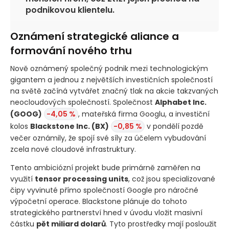
podnikovou klientelu.
Oznámení strategické aliance a
formování nového trhu
Nově oznámený společný podnik mezi technologickým
gigantem a jednou z největších investičních společností
na světě začíná vytvářet značný tlak na akcie takzvaných
neocloudových společností. Společnost
Alphabet Inc.
(GOOG)
-4,05 %
, mateřská firma Googlu, a investiční
kolos
Blackstone Inc.
(BX)
-0,85 %
v pondělí pozdě
večer oznámily, že spojí své síly za účelem vybudování
zcela nové cloudové infrastruktury.
Tento ambiciózní projekt bude primárně zaměřen na
využití
tensor processing units
, což jsou specializované
čipy vyvinuté přímo společností Google pro náročné
výpočetní operace. Blackstone plánuje do tohoto
strategického partnerství hned v úvodu vložit masivní
částku
pět miliard dolarů
. Tyto prostředky mají posloužit