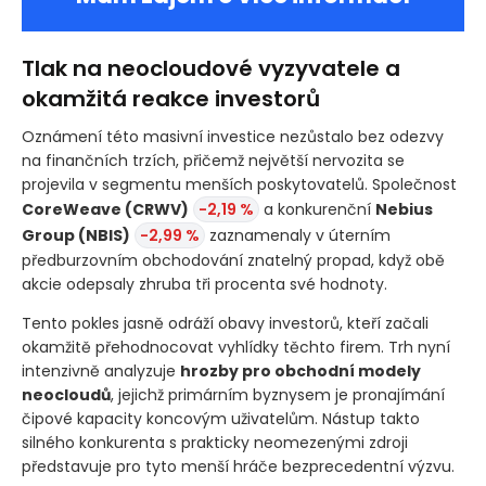
Tlak na neocloudové vyzyvatele a
okamžitá reakce investorů
Oznámení této masivní investice nezůstalo bez odezvy
na finančních trzích, přičemž největší nervozita se
projevila v segmentu menších poskytovatelů. Společnost
CoreWeave
(CRWV)
-2,19 %
a konkurenční
Nebius
Group
(NBIS)
-2,99 %
zaznamenaly v úterním
předburzovním obchodování znatelný propad, když obě
akcie odepsaly zhruba tři procenta své hodnoty.
Tento pokles jasně odráží obavy investorů, kteří začali
okamžitě přehodnocovat vyhlídky těchto firem. Trh nyní
intenzivně analyzuje
hrozby pro obchodní modely
neocloudů
, jejichž primárním byznysem je pronajímání
čipové kapacity koncovým uživatelům. Nástup takto
silného konkurenta s prakticky neomezenými zdroji
představuje pro tyto menší hráče bezprecedentní výzvu.