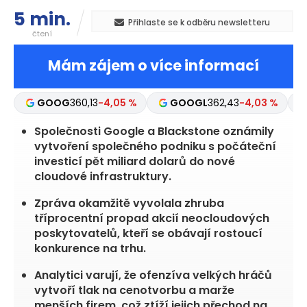
5 min.
Přihlaste se k odběru newsletteru
čtení
Mám zájem o více informací
GOOG
360,13
-4,05 %
GOOGL
362,43
-4,03 %
Společnosti Google a Blackstone oznámily
vytvoření společného podniku s počáteční
investicí pět miliard dolarů do nové
cloudové infrastruktury.
Zpráva okamžitě vyvolala zhruba
tříprocentní propad akcií neocloudových
poskytovatelů, kteří se obávají rostoucí
konkurence na trhu.
Analytici varují, že ofenzíva velkých hráčů
vytvoří tlak na cenotvorbu a marže
menších firem, což ztíží jejich přechod na