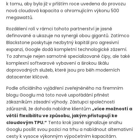
k tomu, aby byla již v příštím roce uvedena do provozu
nová cloudová kapacita o ohromujícím výkonu 500
megawattů.
Rozdělení rolí v rámci tohoto partnerství je jasně
definované a ukazuje na synergii obou gigantů. Zatímco
Blackstone poskytuje nezbytný kapitál pro agresivní
expanzi, Google dodá kompletní technologické zázemí.
To zahrnuje nejen samotné specializované čipy, ale také
komplexní softwarové vybavení a širokou škálu
doprovodných služeb, které jsou pro běh moderních
datacenter klíčové.
Podle oficiálního vyjádření zveřejněného na firemním
blogu Googlu má toto nové uspořádání přinést
zákazníkům zásadní výhody. Zástupci společnosti
zdůraznili, že dohoda nabídne klientům
„více možností a
větší flexibilitu ve způsobu, jakým přistupují ke
cloudovým TPU.“
Tento krok jasně signalizuje snahu
Googlu posílit svou pozici na trhu a nabídnout alternativní
cesty k vysoce výkonným výpočetním kapacitám.