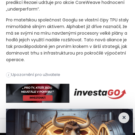
predikcí Rezaei udržuje pro akcie CoreWeave hodnocení
„underperform“.
Pro mateřskou společnost Googlu se vlastní čipy TPU staly
mimořádně silným aktivem. Alphabet již dříve naznačil, že
má se svými na míru navrženými procesory velké plány a
hodlá jejich využití nadále rozšiřovat. Tato nová aliance je
tak pravděpodobně jen prvním krokem v širší strategii, jak
dominovat trhu s infrastrukturou pro pokročilé výpočetní
operace.
Společnosti Google a Blackstone oznámily vytvoření společné
Upozornění pro uživatele
i
Společnosti Google a Blackstone oznámily vytvoření společné
×