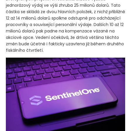
náklady, které krátkodobě zatíží bilanci podniku. Podle
zveřejněných projekcí si restrukturalizace vyžádá
jednorázový výdaj ve výši zhruba 25 milionů dolarů. Tato
částka se skládá ze dvou hlavních položek, z nichž přibližně
12 až 14 milionů dolarů spolkne odstupné pro odcházející
pracovníky a související personální výdaje. Dalších 10 až 12
milionů dolarů pak padne na kompenzace vázané na
akciové opce. Vedení očekává, že drtivá většina těchto
změn bude účetně i fakticky uzavřena již během druhého
fiskálního čtvrtletí.