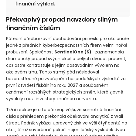
o 21 procent na 277 milionů dolarů, přičemž
společnost plně potvrdila svůj celoroční
finanční výhled.
Překvapivý propad navzdory silným
finančním číslům
Páteční předburzovní obchodování přineslo pro akcionáře
jedné z předních kyberbezpečnostních firem velmi hořké
probuzení. Společnost
SentinelOne
(S)
+3,08 %
zaznamenala dramatický propad svých akcií o celých
dvacet procent, což ostře kontrastuje s jejím dosavadním
vývojem na akciovém trhu. Tento strmý pád následoval
bezprostředně po zveřejnění hospodářských výsledků za
první čtvrtletí fiskálního roku 2027 a současném
oznámení rozsáhlých strategických změn, které zjevně
vyvolaly mezi investory značnou nervozitu.
Tržní reakce je o to překvapivější, že samotná finanční
čísla s přehledem překonala očekávání analytiků z Wall
Street. Podnik vykázal upravený zisk ve výši čtyř centů na