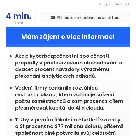
Zdroj: Shutterstock
4 min.
Přihlaste se k odběru newsletteru
čtení
Mám zájem o více informací
S
21,40
+3,08 %
Akcie kyberbezpečnostní společnosti
propadly v předburzovním obchodování o
dvacet procent navzdory výraznému
překonání analytických odhadů.
Vedení firmy oznámilo rozsáhlou
restrukturalizaci, která zahrnuje snížení
počtu zaměstnanců o osm procent s cílem
přesměrovat kapitál do AI a cloudu.
Tržby v prvním fiskálním čtvrtletí vzrostly