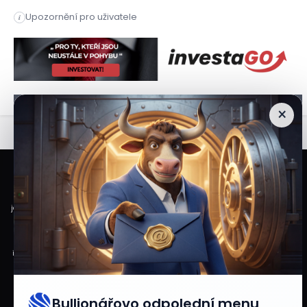
na akcii při tržbách dosahujících přesně 1,2 miliardy dolarů.
Akcie kyberbezpečnostní společnosti propadly v předburzovním
Upozornění pro uživatele
i
Akcie kyberbezpečnostní společnosti propadly v předburzovním
×
Veškeré informace a materiály zveřejněné na internetových stránkách
Burzovního Světa vycházejí z veřejně dostupných a důvěryhodných zdrojů. Při
jejich zpracování je postupováno s odbornou péčí a cílem poskytovat čtenářům
objektivní, aktuální a srozumitelné informace. Obsah internetových stránek
slouží výhradně k informačním a vzdělávacím účelům. Nepředstavuje
individuální investiční doporučení, investiční poradenství ani nabídku či výzvu
ke koupi nebo prodeji konkrétních finančních nástrojů. Veškeré názory, odhady,
prognózy nebo očekávání uvedené v článcích vyjadřují informace dostupné