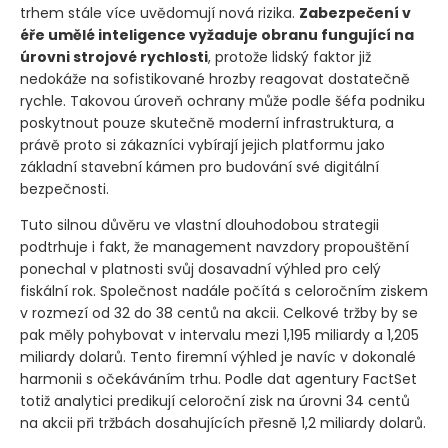
Podle Weingartena si moderní podniky napříč globálním
trhem stále více uvědomují nová rizika.
Zabezpečení v
éře umělé inteligence vyžaduje obranu fungující na
úrovni strojové rychlosti
, protože lidský faktor již
nedokáže na sofistikované hrozby reagovat dostatečně
rychle. Takovou úroveň ochrany může podle šéfa podniku
poskytnout pouze skutečně moderní infrastruktura, a
právě proto si zákazníci vybírají jejich platformu jako
základní stavební kámen pro budování své digitální
bezpečnosti.
Tuto silnou důvěru ve vlastní dlouhodobou strategii
podtrhuje i fakt, že management navzdory propouštění
ponechal v platnosti svůj dosavadní výhled pro celý
fiskální rok. Společnost nadále počítá s celoročním ziskem
v rozmezí od 32 do 38 centů na akcii. Celkové tržby by se
pak měly pohybovat v intervalu mezi 1,195 miliardy a 1,205
miliardy dolarů. Tento firemní výhled je navíc v dokonalé
harmonii s očekáváním trhu. Podle dat agentury FactSet
totiž analytici predikují celoroční zisk na úrovni 34 centů