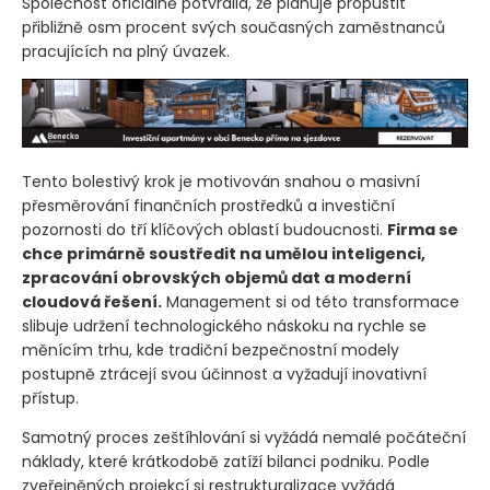
bodem je výrazné snížení personálních kapacit.
Společnost oficiálně potvrdila, že plánuje propustit
přibližně osm procent svých současných zaměstnanců
pracujících na plný úvazek.
Tento bolestivý krok je motivován snahou o masivní
přesměrování finančních prostředků a investiční
pozornosti do tří klíčových oblastí budoucnosti.
Firma se
chce primárně soustředit na umělou inteligenci,
zpracování obrovských objemů dat a moderní
cloudová řešení.
Management si od této transformace
slibuje udržení technologického náskoku na rychle se
měnícím trhu, kde tradiční bezpečnostní modely
postupně ztrácejí svou účinnost a vyžadují inovativní
přístup.
Samotný proces zeštíhlování si vyžádá nemalé počáteční