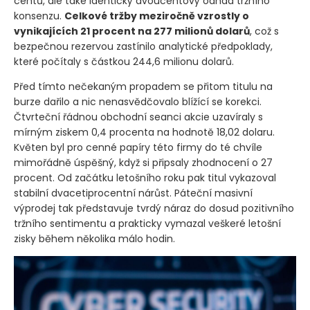
akcii, čímž suverénně pokořil nejen loňský výsledek dvou
centů, ale také identický dvoucentový odhad tržního
konsenzu.
Celkové tržby meziročně vzrostly o
vynikajících 21 procent na 277 milionů dolarů
, což s
bezpečnou rezervou zastínilo analytické předpoklady,
které počítaly s částkou 244,6 milionu dolarů.
Před tímto nečekaným propadem se přitom titulu na
burze dařilo a nic nenasvědčovalo blížící se korekci.
Čtvrteční řádnou obchodní seanci akcie uzavíraly s
mírným ziskem 0,4 procenta na hodnotě 18,02 dolaru.
Květen byl pro cenné papíry této firmy do té chvíle
mimořádně úspěšný, když si připsaly zhodnocení o 27
procent. Od začátku letošního roku pak titul vykazoval
stabilní dvacetiprocentní nárůst. Páteční masivní
výprodej tak představuje tvrdý náraz do dosud pozitivního
tržního sentimentu a prakticky vymazal veškeré letošní
zisky během několika málo hodin.