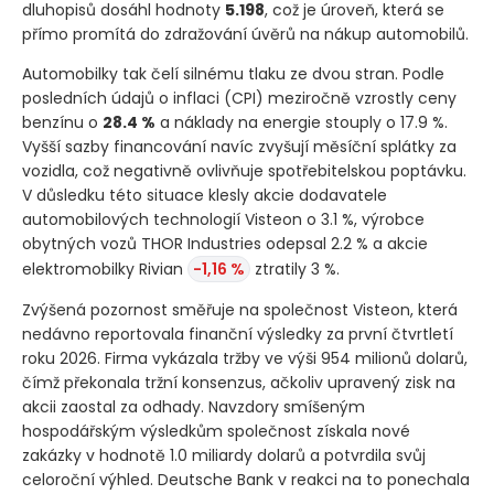
dluhopisů dosáhl hodnoty
5.198
, což je úroveň, která se
přímo promítá do zdražování úvěrů na nákup automobilů.
Automobilky tak čelí silnému tlaku ze dvou stran. Podle
posledních údajů o inflaci
(CPI)
meziročně vzrostly ceny
benzínu o
28.4 %
a náklady na energie stouply o 17.9 %.
Vyšší sazby financování navíc zvyšují měsíční splátky za
vozidla, což negativně ovlivňuje spotřebitelskou poptávku.
V důsledku této situace klesly akcie dodavatele
automobilových technologií Visteon o 3.1 %, výrobce
obytných vozů THOR Industries odepsal 2.2 % a akcie
elektromobilky Rivian
-1,16 %
ztratily 3 %.
Zvýšená pozornost směřuje na společnost Visteon, která
nedávno reportovala finanční výsledky za první čtvrtletí
roku 2026. Firma vykázala tržby ve výši 954 milionů dolarů,
čímž překonala tržní konsenzus, ačkoliv upravený zisk na
akcii zaostal za odhady. Navzdory smíšeným
hospodářským výsledkům společnost získala nové
zakázky v hodnotě 1.0 miliardy dolarů a potvrdila svůj
celoroční výhled. Deutsche Bank v reakci na to ponechala