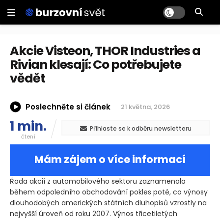
Akcie Visteon, THOR Industries a
Rivian klesají: Co potřebujete
vědět
Poslechněte si článek
21 května, 2026
1 min.
Přihlaste se k odběru newsletteru
čtení
Mám zájem o více informací
Řada akcií z automobilového sektoru zaznamenala
během odpoledního obchodování pokles poté, co výnosy
dlouhodobých amerických státních dluhopisů vzrostly na
nejvyšší úroveň od roku 2007. Výnos třicetiletých