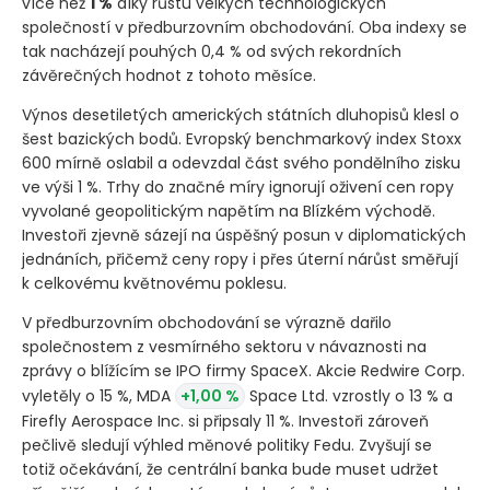
více než
1 %
díky růstu velkých technologických
společností v předburzovním obchodování. Oba indexy se
tak nacházejí pouhých 0,4 % od svých rekordních
závěrečných hodnot z tohoto měsíce.
Výnos desetiletých amerických státních dluhopisů klesl o
šest bazických bodů. Evropský benchmarkový index Stoxx
600 mírně oslabil a odevzdal část svého pondělního zisku
ve výši 1 %. Trhy do značné míry ignorují oživení cen ropy
vyvolané geopolitickým napětím na Blízkém východě.
Investoři zjevně sázejí na úspěšný posun v diplomatických
jednáních, přičemž ceny ropy i přes úterní nárůst směřují
k celkovému květnovému poklesu.
V předburzovním obchodování se výrazně dařilo
společnostem z vesmírného sektoru v návaznosti na
zprávy o blížícím se IPO firmy SpaceX. Akcie Redwire Corp.
vyletěly o 15 %, MDA
+1,00 %
Space Ltd. vzrostly o 13 % a
Firefly Aerospace Inc. si připsaly 11 %. Investoři zároveň
pečlivě sledují výhled měnové politiky Fedu. Zvyšují se
totiž očekávání, že centrální banka bude muset udržet