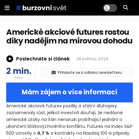
Americké akciové futures rostou
díky nadějím na mírovou dohodu
Poslechněte si článek
26 května, 2026
2 min.
Přihlaste se k odběru newsletteru
čtení
Mám zájem o více informací
Americké akciové futures posílily a státní dluhopisy
zaznamenaly růst, jelikož investoři doufají, že nedávné
americké útoky na Írán nenaruší probíhající jednání o
ukončení blízkovýchodního konfliktu. Futures na index S&P
500 vzrostly o
0,7 %
a kontrakty na Nasdaq 100 si připsaly