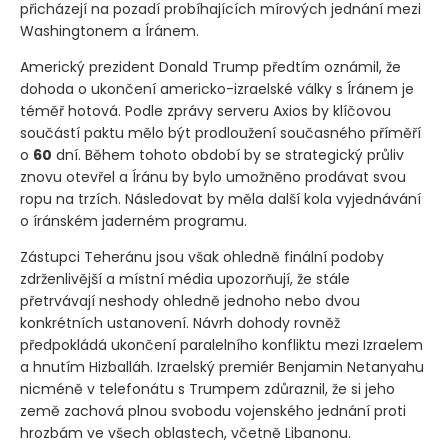
přicházejí na pozadí probíhajících mírových jednání mezi
Washingtonem a Íránem.
Americký prezident Donald Trump předtím oznámil, že
dohoda o ukončení americko-izraelské války s Íránem je
téměř hotová. Podle zprávy serveru Axios by klíčovou
součástí paktu mělo být prodloužení současného příměří
o
60
dní. Během tohoto období by se strategický průliv
znovu otevřel a Íránu by bylo umožněno prodávat svou
ropu na trzích. Následovat by měla další kola vyjednávání
o íránském jaderném programu.
Zástupci Teheránu jsou však ohledně finální podoby
zdrženlivější a místní média upozorňují, že stále
přetrvávají neshody ohledně jednoho nebo dvou
konkrétních ustanovení. Návrh dohody rovněž
předpokládá ukončení paralelního konfliktu mezi Izraelem
a hnutím Hizballáh. Izraelský premiér Benjamin Netanyahu
nicméně v telefonátu s Trumpem zdůraznil, že si jeho
země zachová plnou svobodu vojenského jednání proti
hrozbám ve všech oblastech, včetně Libanonu.