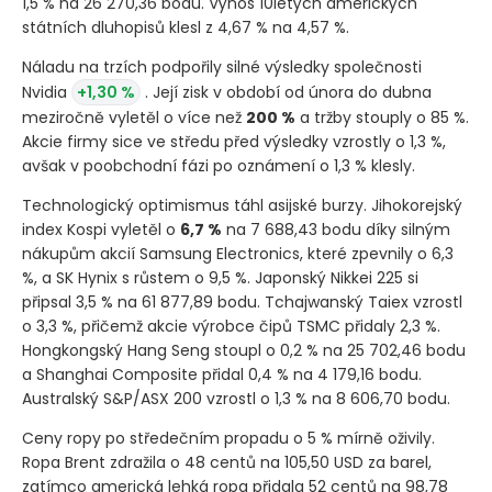
1,5 % na 26 270,36 bodu. Výnos 10letých amerických
státních dluhopisů klesl z 4,67 % na 4,57 %.
Náladu na trzích podpořily silné výsledky společnosti
Nvidia
+1,30 %
. Její zisk v období od února do dubna
meziročně vyletěl o více než
200 %
a tržby stouply o 85 %.
Akcie firmy sice ve středu před výsledky vzrostly o 1,3 %,
avšak v poobchodní fázi po oznámení o 1,3 % klesly.
Technologický optimismus táhl asijské burzy. Jihokorejský
index Kospi vyletěl o
6,7 %
na 7 688,43 bodu díky silným
nákupům akcií Samsung Electronics, které zpevnily o 6,3
%, a SK Hynix s růstem o 9,5 %. Japonský Nikkei 225 si
připsal 3,5 % na 61 877,89 bodu. Tchajwanský Taiex vzrostl
o 3,3 %, přičemž akcie výrobce čipů TSMC přidaly 2,3 %.
Hongkongský Hang Seng stoupl o 0,2 % na 25 702,46 bodu
a Shanghai Composite přidal 0,4 % na 4 179,16 bodu.
Australský S&P/ASX 200 vzrostl o 1,3 % na 8 606,70 bodu.
Ceny ropy po středečním propadu o 5 % mírně oživily.
Ropa Brent zdražila o 48 centů na 105,50 USD za barel,
zatímco americká lehká ropa přidala 52 centů na 98,78