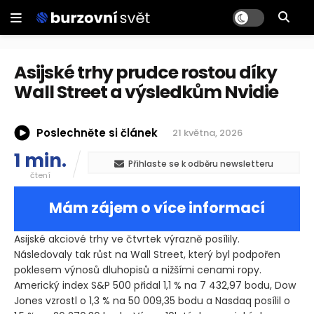
Asijské trhy prudce rostou díky
Wall Street a výsledkům Nvidie
Poslechněte si článek
21 května, 2026
1 min.
Přihlaste se k odběru newsletteru
čtení
Mám zájem o více informací
Asijské akciové trhy ve čtvrtek výrazně posílily.
Následovaly tak růst na Wall Street, který byl podpořen
poklesem výnosů dluhopisů a nižšími cenami ropy.
Americký index S&P 500 přidal 1,1 % na 7 432,97 bodu, Dow
Jones vzrostl o 1,3 % na 50 009,35 bodu a Nasdaq posílil o