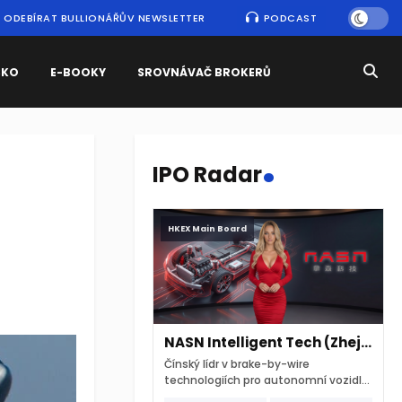
ODEBÍRAT BULLIONÁŘŮV NEWSLETTER
PODCAST
SKO
E-BOOKY
SROVNÁVAČ BROKERŮ
.
IPO Radar
HKEX Main Board
NASN Intelligent Tech (Zhejiang)
Čínský lídr v brake-by-wire
technologiích pro autonomní vozidla
vstupuje na hongkongskou burzu 7.