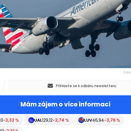
Zdro
Přihlaste se k odběru newsletteru
Mám zájem o více informací
03
-3,32 %
UAL
129,12
-2,74 %
LUV
46,94
-3,79 %