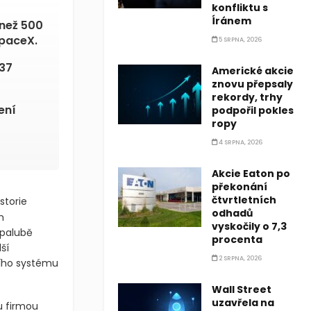
konfliktu s
Íránem
 než 500
SpaceX.
5 SRPNA, 2026
 37
Americké akcie
znovu přepsaly
rekordy, trhy
ení
podpořil pokles
ropy
4 SRPNA, 2026
Akcie Eaton po
překonání
čtvrtletních
storie
odhadů
m
vyskočily o 7,3
 palubě
procenta
ší
2 SRPNA, 2026
tního systému
Wall Street
uzavřela na
u firmou