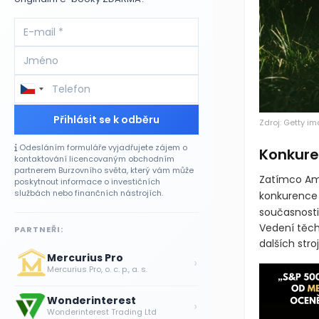
Přihlásit se k odběru
Zdroj: Getty i
Odesláním formuláře vyjadřujete zájem o
Konkuren
kontaktování licencovaným obchodním
partnerem Burzovního světa, který vám může
Zatímco Ame
poskytnout informace o investičních
službách nebo finančních nástrojích.
konkurence 
současnosti
Vedení těcht
PARTNEŘI:
dalších stro
Mercurius Pro
›
Mercurius Pro, o. c. p., a. s.
Wonderinterest
›
Wonderinterest Trading Ltd