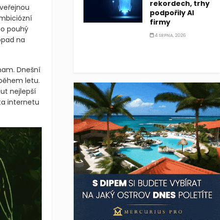
rekordech, trhy
 veřejnou
podpořily AI
mbiciózní
firmy
 o pouhý
4 SRPNA, 2026
dopad na
nam. Dnešní
 během letu.
ut nejlepší
ta internetu