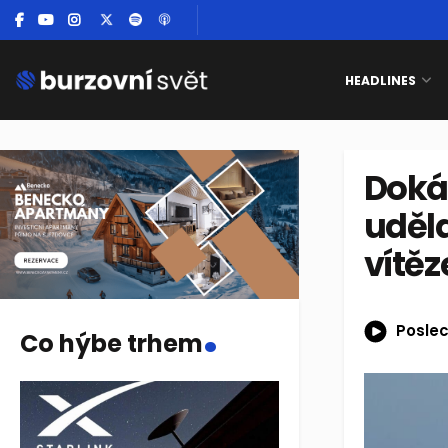
HEADLINES
Dokáž
uděla
vítěz
.
Poslec
Co hýbe trhem