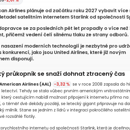
69
-2,61 %
DAL
91,98
-1,25 %
an Airlines plánuje od začátku roku 2027 vybavit více
letadel satelitním internetem Starlink od společnosti 
dopravce se za posledních pět let propadly o více než
t, přičemž vedení čelí silnému tlaku ze strany odborů.
 nasazení moderních technologií je nezbytné pro udrž
s konkurencí, jako jsou United Airlines, které již novým
em disponují.
ký průkopník se snaží dohnat ztracený čas
American Airlines
(AAL)
-3,32 %
se v roce 2008 zapsala do hi
letectví. Tehdy se stala vůbec prvním americkým vnitrostátní
který cestujícím nabídl možnost připojení k internetu přímo na
í, o téměř dvě dekády později, se letecký gigant připravuje na dal
ý milník. Stane se jedním z lídrů v integraci pokročilého sateli
vé rozsáhlé flotily.
orychlostního internetu od společnosti Starlink, která je dceřino