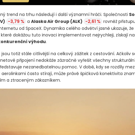
ný trend na trhu následují i další významní hráči. Společnosti
So
UV)
-3,79 %
a
Alaska Air Group
(ALK)
-2,61 %
rovněž přistupu
 internetu od SpaceX. Dynamika celého odvětví jasně ukazuje, že 
 které dokážou tuto inovaci implementovat nejrychleji, získají na
konkurenční výhodu
.
 jsou totiž stále citlivější na celkový zážitek z cestování. Ačkoli
ernetové připojení nedokáže zázračně vyřešit všechny strukturál
ředstavuje nezanedbatelnou pomoc. V době, kdy se rozdíly mez
 aerolinkami často stírají, může právě špičková konektivita znam
ním a ztraceným zákazníkem.