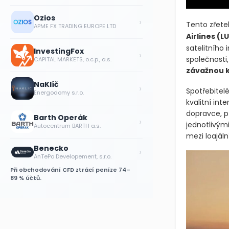
Ozios
›
Tento zřetel
APME FX TRADING EUROPE LTD
Airlines
(L
satelitního
InvestingFox
›
společnosti,
CAPITAL MARKETS, o.c.p., a.s.
závažnou 
NaKlíč
›
Spotřebitelé
Energodomy s.r.o.
kvalitní int
dopravce, p
Barth Operák
›
jednotlivými
Autocentrum BARTH a.s.
mezi loajál
Benecko
›
AnTePo Developement, s.r.o.
Při obchodování CFD ztrácí peníze 74–
89 % účtů.