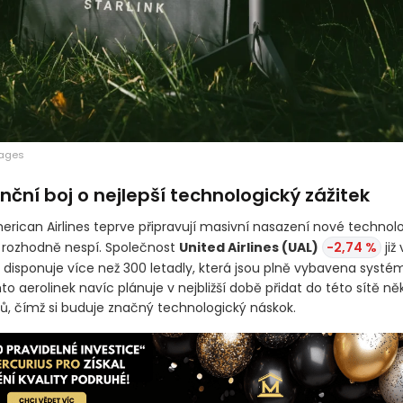
mages
ční boj o nejlepší technologický zážitek
rican Airlines teprve připravují masivní nasazení nové technolo
rozhodně nespí. Společnost
United Airlines
(UAL)
-2,74 %
již 
 disponuje více než 300 letadly, která jsou plně vybavena systém
o aerolinek navíc plánuje v nejbližší době přidat do této sítě něk
jů, čímž si buduje značný technologický náskok.