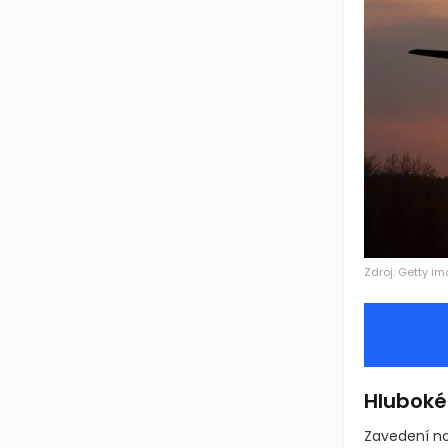
Zdroj: Getty i
Hluboké 
Zavedení no