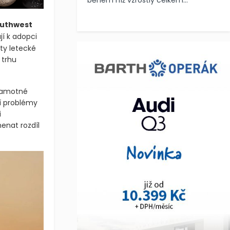
během níž vzrostly celkem...
uthwest
jí k adopci
ty letecké
 trhu
v samotné
ní problémy
i
enat rozdíl