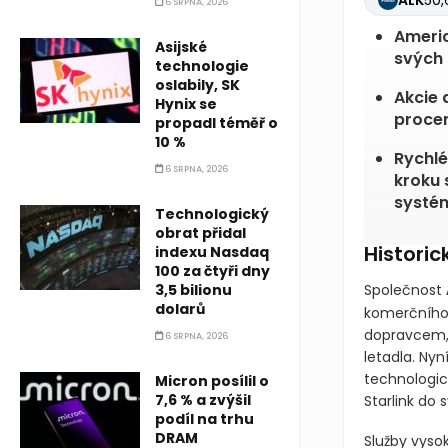
ALK
50,
6 SRPNA, 2026
Americ
Asijské
svých 
technologie
oslabily, SK
Akcie 
Hynix se
procen
propadl téměř o
10 %
Rychlé
6 SRPNA, 2026
kroku 
systém
Technologický
obrat přidal
Historic
indexu Nasdaq
100 za čtyři dny
3,5 bilionu
Společnost
dolarů
komerčního 
dopravcem, 
6 SRPNA, 2026
letadla. Nyn
technologick
Micron posílil o
7,6 % a zvýšil
Starlink do s
podíl na trhu
DRAM
Služby vysok