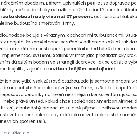
áročným obdobím. Během uplynulých pěti let se dopravce pot
blémy, což se drasticky odrazilo na tržní hodnotě podniku.
Akci
 za tu dobu ztratily více než 37 procent
, což ilustruje hlubok
hledně budoucího směřování firmy.
dlouhodobě bojuje s výraznými obchodními turbulencemi. Situac
olik napjatá, že zaměstnanci sdružení v odborech zašli až tak dal
vali k okamžitému odstoupení generálního ředitele Roberta Isom
e implementaci systému Starlink vnímat jako prozákaznický krok,
vním důležitým bodem ve strategii dopravce, jak se odlišit a vyb
nou loajalitu, zejména mezi
bonitnějšími cestujícími
.
žních analytiků však zůstává otázkou, zda je samotné přidání Sta
. Jde nepochybně o krok správným směrem, avšak toto opatřen
neposouvá aerolinky na roveň nejsilnějším konkurentům, jako js
nebo právě United. Pokud chce společnost American Airlines 
átit svůj dlouhodobý propad, musí plně přijmout celkovou moder
estovat do technologií, aby dokázala udržet krok se stále náročn
nešních spotřebitelů.
í pro uživatele
rlines plánuje od začátku roku 2027 vybavit více než 500 svých l