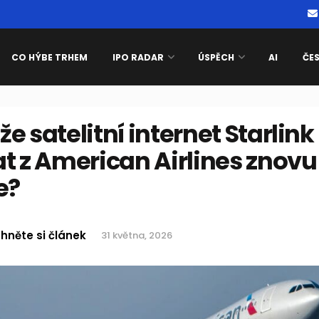
CO HÝBE TRHEM
IPO RADAR
ÚSPĚCH
AI
ČE
e satelitní internet Starlink
t z American Airlines znovu
e?
hněte si článek
31 května, 2026