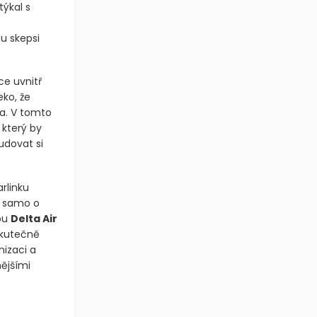
ýkal s
e
ou skepsi
e uvnitř
eko, že
a. V tomto
 který by
udovat si
rlinku
í samo o
ou
Delta Air
skutečně
nizaci a
ějšími
etadel satelitním internetem Starlink od společnosti SpaceX. Akc