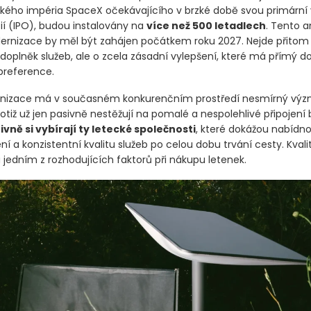
kého impéria SpaceX očekávajícího v brzké době svou primární
ií
(IPO)
, budou instalovány na
více než 500 letadlech
. Tento a
rnizace by měl být zahájen počátkem roku 2027. Nejde přitom
doplněk služeb, ale o zcela zásadní vylepšení, které má přímý 
preference.
nizace má v současném konkurenčním prostředí nesmírný výz
 totiž už jen pasivně nestěžují na pomalé a nespolehlivé připojení
ivně si vybírají ty letecké společnosti
, které dokážou nabídno
ení a konzistentní kvalitu služeb po celou dobu trvání cesty. Kvali
 jedním z rozhodujících faktorů při nákupu letenek.