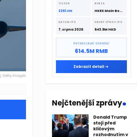
srpna 2026 s podporou CATL a
TICKER
BURZA
Hillhouse Investment.
2261.HK
HKEX Main Board
DATUM IPO
HRUBÝ VÝNOS IPO
7. srpna 2026
643.9M HKD
POTENCIÁLNÍ OCENĚNÍ
614.5M RMB
Zobrazit detail
j: Getty Images
.
Nejčtenější zprávy
Donald Trump
stojí před
klíčovým
rozhodnutím v