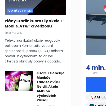
CO HÝBE TRHEM
Plány Starlinku srazily akcie T-
Mobile, AT&T a Verizonu
6 SRPNA, 2026
Telekomunikační akcie reagovaly
poklesem Komentáře vedení
společnosti SpaceX (SPCX) během
hovoru k výsledkům za druhé
čtvrtletí obnovily obavy z dopadu...
4 min.
Lisa Su zlehčuje
čtení
Muskův
závazek vůči
Nvidii. Akcie
AMD po
výsledcích
AAL
16,
klesají