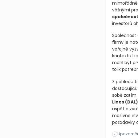
mimořádně n
vážnými pro
společnosti
investorů o
Společnost 
firmy je nat
veřejně vyz
kontextu lz
mohl být pr
tolik potřeb
Z pohledu tr
dostačující
sobě zatím 
Lines
(DAL)
uspět a zvr
masivně inv
požadavky d
Upozorněn
American Ai
i