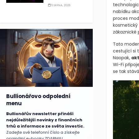
technologic
5 SRPNA, 2026
nabídku akc
proces mode
kosmetický 
zákaznické 
Tato moder
cestující si
Naopak,
akt
Wi-Fi připoj
se tak stává
Bullionářovo odpolední
menu
Bullionářův newsletter přináší
nejdůležitější novinky z finančních
trhů a informace ze světa investic.
Zadejte své telefonní číslo a získejte
originální e-booky ZDARMA!