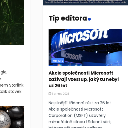
.
Tip editora
AKCIE
gie,
Akcie společnosti Microsoft
v
zažívají vzestup, jaký tu nebyl
em Starlink.
už 26 let
olik stovek
5 SRPNA, 2026
Nejsilnější třídenní růst za 26 let
Akcie společnosti Microsoft
Corporation (MSFT) uzavřely
mimořádně silnou třídenní sérii,