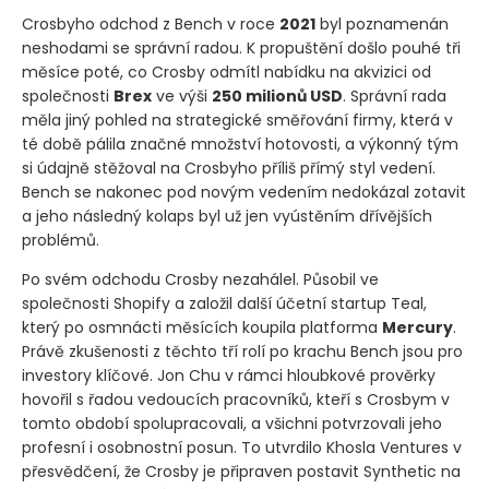
Crosbyho odchod z Bench v roce
2021
byl poznamenán
neshodami se správní radou. K propuštění došlo pouhé tři
měsíce poté, co Crosby odmítl nabídku na akvizici od
společnosti
Brex
ve výši
250 milionů USD
. Správní rada
měla jiný pohled na strategické směřování firmy, která v
té době pálila značné množství hotovosti, a výkonný tým
si údajně stěžoval na Crosbyho příliš přímý styl vedení.
Bench se nakonec pod novým vedením nedokázal zotavit
a jeho následný kolaps byl už jen vyústěním dřívějších
problémů.
Po svém odchodu Crosby nezahálel. Působil ve
společnosti Shopify a založil další účetní startup Teal,
který po osmnácti měsících koupila platforma
Mercury
.
Právě zkušenosti z těchto tří rolí po krachu Bench jsou pro
investory klíčové. Jon Chu v rámci hloubkové prověrky
hovořil s řadou vedoucích pracovníků, kteří s Crosbym v
tomto období spolupracovali, a všichni potvrzovali jeho
profesní i osobnostní posun. To utvrdilo Khosla Ventures v
přesvědčení, že Crosby je připraven postavit Synthetic na