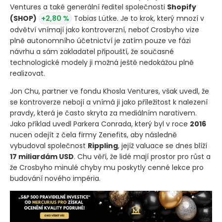
Ventures a také generální ředitel společnosti
Shopify
(SHOP)
+2,80 %
Tobias Lütke. Je to krok, který mnozí v
odvětví vnímají jako kontroverzní, neboť Crosbyho vize
plně autonomního účetnictví je zatím pouze ve fázi
návrhu a sám zakladatel připouští, že současné
technologické modely ji možná ještě nedokážou plně
realizovat.
Jon Chu, partner ve fondu Khosla Ventures, však uvedl, že
se kontroverze nebojí a vnímá ji jako příležitost k nalezení
pravdy, která je často skryta za mediálním narativem.
Jako příklad uvedl Parkera Conrada, který byl v roce
2016
nucen odejít z čela firmy Zenefits, aby následně
vybudoval společnost
Rippling
, jejíž valuace se dnes blíží
17 miliardám USD
. Chu věří, že lidé mají prostor pro růst a
že Crosbyho minulé chyby mu poskytly cenné lekce pro
budování nového impéria.