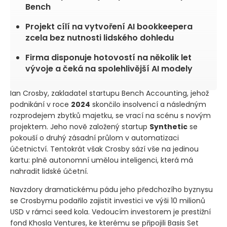
Bench
Projekt cílí na vytvoření AI bookkeepera
zcela bez nutnosti lidského dohledu
Firma disponuje hotovostí na několik let
vývoje a čeká na spolehlivější AI modely
Ian Crosby, zakladatel startupu Bench Accounting, jehož
podnikání v roce
2024
skončilo insolvencí a následným
rozprodejem zbytků majetku, se vrací na scénu s novým
projektem. Jeho nově založený startup
Synthetic
se
pokouší o druhý zásadní průlom v automatizaci
účetnictví. Tentokrát však Crosby sází vše na jedinou
kartu: plně autonomní umělou inteligenci, která má
nahradit lidské účetní.
Navzdory dramatickému pádu jeho předchozího byznysu
se Crosbymu podařilo zajistit investici ve výši 10 milionů
USD v rámci seed kola. Vedoucím investorem je prestižní
fond Khosla Ventures, ke kterému se připojili Basis Set