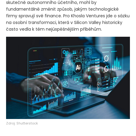
skutečně autonomního účetního, mohl by
fundamentálně změnit způsob, jakým technologické
firmy spravují své finance. Pro Khosla Ventures jde o sázku
na osobní transformaci, která v Silicon Valley historicky
často vedla k těm nejúspěšnějším příběhům.
Zdroj: Shutterstock