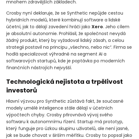
mnohem zdravějších základech.
Crosby nyní deklaruje, že se Synthetic nepůjde cestou
hybridních modelů, které kombinují software a lidské
účetní, jak to dělají zavedení hráči jako
Xero
. Jeho cílem
je absolutní autonomie. Prohlásil, že společnost nevydá
žádný produkt, který by vyžadoval lidský zásah, a celou
strategii postavil na principu „všechno, nebo nic“. Firma se
hodlá specializovat výhradně na segment AI a
softwarových startupů, kde je poptávka po moderních
finančních nástrojích nejvyšší.
Technologická nejistota a trpělivost
investorů
Hlavní výzvou pro Synthetic zůstává fakt, že současné
modely umělé inteligence stále dělají v účetních
výpočtech chyby. Crosby přirovnává vývoj svého
softwaru k autonomnímu řízení. Startup má prototyp,
který funguje pro úzkou skupinu uživatelů, ale není jasné,
jak se bude chovat v širším měřítku. Crosby to popsal jako