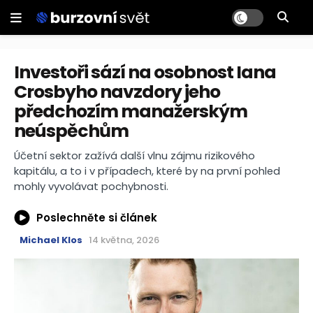
Investoři sází na osobnost Iana
Crosbyho navzdory jeho
předchozím manažerským
neúspěchům
Účetní sektor zažívá další vlnu zájmu rizikového
kapitálu, a to i v případech, které by na první pohled
mohly vyvolávat pochybnosti.
Poslechněte si článek
Michael Klos
14 května, 2026