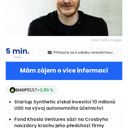
Zdroj: Getty images
5 min.
Přihlaste se k odběru newsletteru
čtení
Mám zájem o více informací
SHOP
151,57
+2,80 %
Startup Synthetic získal investici 10 milionů
USD na vývoj autonomního účetnictví
Fond Khosla Ventures sází na Crosbyho
navzdory krachu jeho předchozí firmy