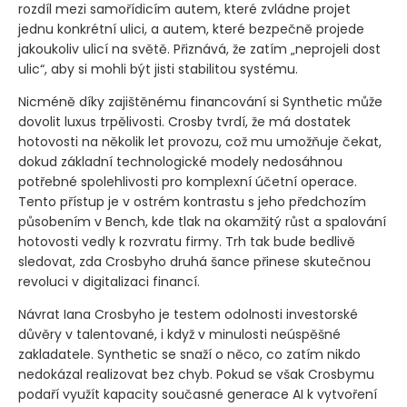
rozdíl mezi samořídicím autem, které zvládne projet
jednu konkrétní ulici, a autem, které bezpečně projede
jakoukoliv ulicí na světě. Přiznává, že zatím „neprojeli dost
ulic“, aby si mohli být jisti stabilitou systému.
Nicméně díky zajištěnému financování si Synthetic může
dovolit luxus trpělivosti. Crosby tvrdí, že má dostatek
hotovosti na několik let provozu, což mu umožňuje čekat,
dokud základní technologické modely nedosáhnou
potřebné spolehlivosti pro komplexní účetní operace.
Tento přístup je v ostrém kontrastu s jeho předchozím
působením v Bench, kde tlak na okamžitý růst a spalování
hotovosti vedly k rozvratu firmy. Trh tak bude bedlivě
sledovat, zda Crosbyho druhá šance přinese skutečnou
revoluci v digitalizaci financí.
Návrat Iana Crosbyho je testem odolnosti investorské
důvěry v talentované, i když v minulosti neúspěšné
zakladatele. Synthetic se snaží o něco, co zatím nikdo
nedokázal realizovat bez chyb. Pokud se však Crosbymu
podaří využít kapacity současné generace AI k vytvoření