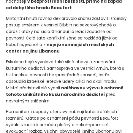
nacházejí
v bezprostřední blízkosti, přímo na západ
od dobytého hradu Beaufort
.
Militantní hnutí rovněž deklarovalo snahu zastavit izraelský
postup směrem k vesnici Dibbin na severovýchodě a
odrazit útoky na sídlo Ghandúríja ležící západně od
pevnosti. Celá tato konfliktní zóna se rozkládá jižně od
Nabátíje, jednoho z
nejvýznamnějších městských
center na jihu Libanonu
.
Eskalace bojů vyvolává také silné obavy o zachování
kulturního dědictví. Samospráva ve vesnici Arnún, která s
historickou pevností bezprostředně sousedí, ostře
odsoudila izraelské letecké údery cílící na okolí hradu.
Místní představitelé vydali
naléhavou výzvu k ochraně
tohoto unikátního kusu národního dědictví
před
nevratným zničením.
Humanitární dopady ofenzivy nabírají katastrofálních
rozměrů. Krátce po oznámení pádu pevnosti Beaufort
vydala izraelská armáda plošný a nekompromisní
evakuační rozkaz. Všichni obyvatelé jižního Libanonu byli