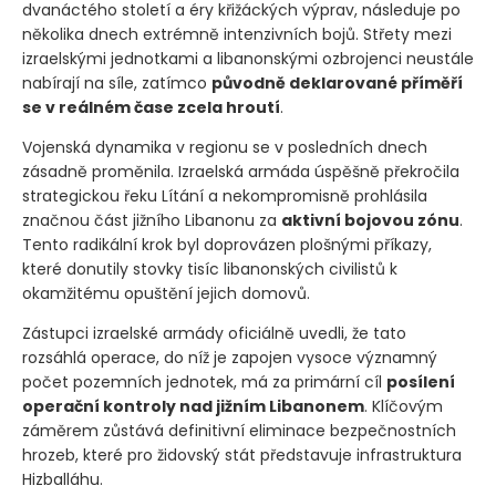
dvanáctého století a éry křižáckých výprav, následuje po
několika dnech extrémně intenzivních bojů. Střety mezi
izraelskými jednotkami a libanonskými ozbrojenci neustále
nabírají na síle, zatímco
původně deklarované příměří
se v reálném čase zcela hroutí
.
Vojenská dynamika v regionu se v posledních dnech
zásadně proměnila. Izraelská armáda úspěšně překročila
strategickou řeku Lítání a nekompromisně prohlásila
značnou část jižního Libanonu za
aktivní bojovou zónu
.
Tento radikální krok byl doprovázen plošnými příkazy,
které donutily stovky tisíc libanonských civilistů k
okamžitému opuštění jejich domovů.
Zástupci izraelské armády oficiálně uvedli, že tato
rozsáhlá operace, do níž je zapojen vysoce významný
počet pozemních jednotek, má za primární cíl
posílení
operační kontroly nad jižním Libanonem
. Klíčovým
záměrem zůstává definitivní eliminace bezpečnostních
hrozeb, které pro židovský stát představuje infrastruktura
Hizballáhu.