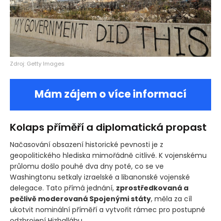
Zdroj: Getty Images
Mám zájem o více informací
Kolaps příměří a diplomatická propast
Načasování obsazení historické pevnosti je z
geopolitického hlediska mimořádně citlivé. K vojenskému
průlomu došlo pouhé dva dny poté, co se ve
Washingtonu setkaly izraelské a libanonské vojenské
delegace. Tato přímá jednání,
zprostředkovaná a
pečlivě moderovaná Spojenými státy
, měla za cíl
ukotvit nominální příměří a vytvořit rámec pro postupné
odzbrojení Hizballáhu.