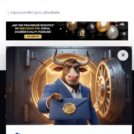
Izraelské obranné síly dobyly historickou pevnost Beaufort, 
Upozornění pro uživatele
i
Izraelské obranné síly dobyly historickou pevnost Beaufort, 
×
Veškeré informace a materiály zveřejněné na internetových stránkách
Burzovního Světa vycházejí z veřejně dostupných a důvěryhodných zdrojů. Při
jejich zpracování je postupováno s odbornou péčí a cílem poskytovat čtenářům
objektivní, aktuální a srozumitelné informace. Obsah internetových stránek
slouží výhradně k informačním a vzdělávacím účelům. Nepředstavuje
individuální investiční doporučení, investiční poradenství ani nabídku či výzvu
ke koupi nebo prodeji konkrétních finančních nástrojů. Veškeré názory, odhady,
prognózy nebo očekávání uvedené v článcích vyjadřují informace dostupné