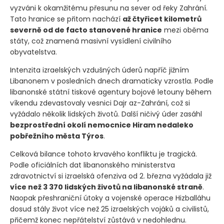
vyzváni k okamžitému přesunu na sever od řeky Zahrání.
Tato hranice se přitom nachází
až čtyřicet kilometrů
severně od de facto stanovené hranice
mezi oběma
státy, což znamená masivní vysídlení civilního
obyvatelstva.
Intenzita izraelských vzdušných úderů napříč jižním
Libanonem v posledních dnech dramaticky vzrostla. Podle
libanonské státní tiskové agentury bojové letouny během
víkendu zdevastovaly vesnici Dajr az-Zahrání, což si
vyžádalo několik lidských životů. Další ničivý úder zasáhl
bezprostřední okolí nemocnice Hiram nedaleko
pobřežního města Týros
.
Celková bilance tohoto krvavého konfliktu je tragická.
Podle oficiálních dat libanonského ministerstva
zdravotnictví si izraelská ofenziva od 2. března vyžádala již
více než 3 370 lidských životů na libanonské straně
.
Naopak přeshraniční útoky a vojenské operace Hizballáhu
dosud stály život více než 25 izraelských vojáků a civilistů,
přičemž konec nepřátelství zůstává v nedohlednu.