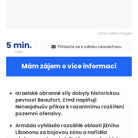
Zdroj: Getty images
5 min.
Přihlaste se k odběru newsletteru
čtení
Mám zájem o více informací
Izraelské obranné síly dobyly historickou
pevnost Beaufort, čímž naplňují
Netanjahuův příkaz k razantnímu rozšíření
pozemní ofenzivy.
Armáda vyhlásila rozsáhlé oblasti jižního
Libanonu za bojovou zónu a nařídila