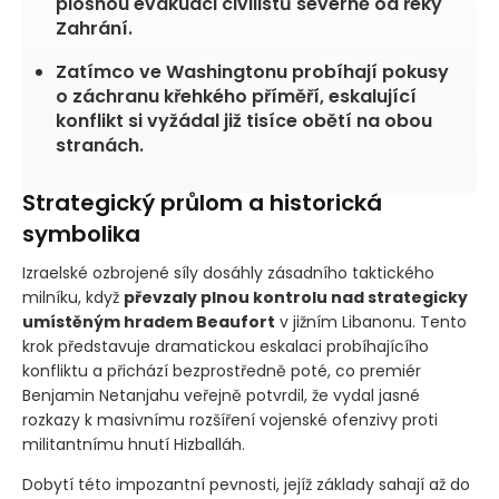
plošnou evakuaci civilistů severně od řeky
Zahrání.
Zatímco ve Washingtonu probíhají pokusy
o záchranu křehkého příměří, eskalující
konflikt si vyžádal již tisíce obětí na obou
stranách.
Strategický průlom a historická
symbolika
Izraelské ozbrojené síly dosáhly zásadního taktického
milníku, když
převzaly plnou kontrolu nad strategicky
umístěným hradem Beaufort
v jižním Libanonu. Tento
krok představuje dramatickou eskalaci probíhajícího
konfliktu a přichází bezprostředně poté, co premiér
Benjamin Netanjahu veřejně potvrdil, že vydal jasné
rozkazy k masivnímu rozšíření vojenské ofenzivy proti
militantnímu hnutí Hizballáh.
Dobytí této impozantní pevnosti, jejíž základy sahají až do