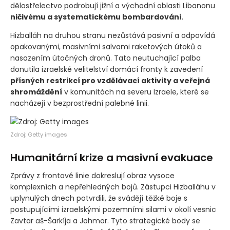
dělostřelectvo podrobují jižní a východní oblasti Libanonu
ničivému a systematickému bombardování
.
Hizballáh na druhou stranu nezůstává pasivní a odpovídá
opakovanými, masivními salvami raketových útoků a
nasazením útočných dronů. Tato neutuchající palba
donutila izraelské velitelství domácí fronty k zavedení
přísných restrikcí pro vzdělávací aktivity a veřejná
shromáždění
v komunitách na severu Izraele, které se
nacházejí v bezprostřední palebné linii.
Zdroj: Getty images
Humanitární krize a masivní evakuace
Zprávy z frontové linie dokreslují obraz vysoce
komplexních a nepřehledných bojů. Zástupci Hizballáhu v
uplynulých dnech potvrdili, že svádějí těžké boje s
postupujícími izraelskými pozemními silami v okolí vesnic
Zavtar aš-Šarkíja a Johmor. Tyto strategické body se