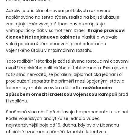
Ačkoliv je oficiální obnovení politických rozhovorů
naplánováno na tento týden, realita na bojišti ukazuje
zcela jiný směr vývoje. Situaci navíc komplikuje
vnitropolitický tlak v samotném Izraeli.
Krajně pravicoví
členové Netanjahuova kabinetu
hlasitě a vytrvale
volají po okamžitém obnovení plnohodnotného
vojenského útoku v maximálním rozsahu.
Tato radikální rétorika je zčásti živena rostoucími obavami
uvnitř izraelského politického establishmentu. Existuje zde
totiž silná nervozita, že paralelní diplomatická jednání o
prodloužení separátního příměří mezi Spojenými státy a
Íránem by mohla ve svém důsledku
nežádoucím
způsobem omezit izraelskou vojenskou kampaň
proti
Hizballáhu.
Současná vlna násilí představuje bezprecedentní eskalaci.
Podle vojenských analytiků se jedná o vůbec
nejintenzivnější boje od 16. dubna, kdy bylo v Libanonu
oficiálně oznámeno příměří. Izraelské letectvo a