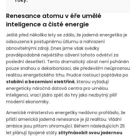
roky.
Renesance atomu v éře umělé
inteligence a čisté energie
Ještě před několika lety se zdálo, že jaderná energetika je
odsouzena k postupnému útlumu a nahrazení
obnovitelnými zdroji. Dnes jsme však svědky
pravděpodobně největšího oživení tohoto odvětví za
poslední desetiletí. Tento dramatický obrat není poháněn
pouze snahou o dekarbonizaci, ale především neúprosnou
realitou energetického trhu. Prudce rostoucí poptávka po
stabilní a bezemisní elektřině
, kterou vyžadují
energeticky náročná datová centra pro umělou
inteligenci, vrací jádro zpět do hry jako nezbytný pilíř
moderní ekonomiky.
Americké ministerstvo energetiky nedávno prohlásilo, že
příští americká jaderná renesance je již realitou. Vládní
ambice jsou přitom ohromující. Během následujících 25
let plánují Spojené státy
zčtyřnásobit svou jadernou