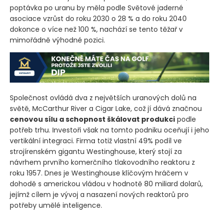
poptávka po uranu by měla podle Světové jaderné
asociace vzrůst do roku 2030 o 28 % a do roku 2040
dokonce o více než 100 %, nachází se tento těžař v
mimořádně výhodné pozici.
Společnost ovládá dva z největších uranových dolů na
světě, McCarthur River a Cigar Lake, což jí dává značnou
cenovou sílu a schopnost škálovat produkci
podle
potřeb trhu. Investoři však na tomto podniku oceňují i jeho
vertikální integraci. Firma totiž vlastní 49% podíl ve
strojírenském gigantu Westinghouse, který stojí za
návrhem prvního komerčního tlakovodního reaktoru z
roku 1957. Dnes je Westinghouse klíčovým hráčem v
dohodě s americkou vládou v hodnotě 80 miliard dolarů,
jejímž cílem je vývoj a nasazení nových reaktorů pro
potřeby umělé inteligence.