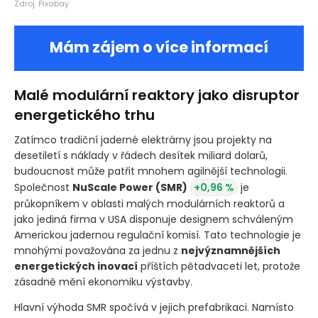
Zdroj: Pixabay
Mám zájem o více informací
Malé modulární reaktory jako disruptor
energetického trhu
Zatímco tradiční jaderné elektrárny jsou projekty na
desetiletí s náklady v řádech desítek miliard dolarů,
budoucnost může patřit mnohem agilnější technologii.
Společnost
NuScale Power
(SMR)
+0,96 %
je
průkopníkem v oblasti malých modulárních reaktorů a
jako jediná firma v USA disponuje designem schváleným
Americkou jadernou regulační komisí. Tato technologie je
mnohými považována za jednu z
nejvýznamnějších
energetických inovací
příštích pětadvaceti let, protože
zásadně mění ekonomiku výstavby.
Hlavní výhoda SMR spočívá v jejich prefabrikaci. Namísto