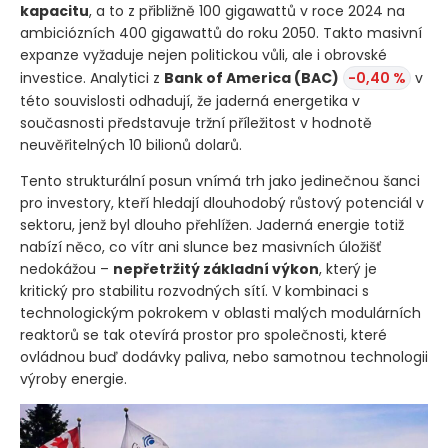
kapacitu
, a to z přibližně 100 gigawattů v roce 2024 na
ambiciózních 400 gigawattů do roku 2050. Takto masivní
expanze vyžaduje nejen politickou vůli, ale i obrovské
investice. Analytici z
Bank of America
(BAC)
-0,40 %
v
této souvislosti odhadují, že jaderná energetika v
současnosti představuje tržní příležitost v hodnotě
neuvěřitelných 10 bilionů dolarů.
Tento strukturální posun vnímá trh jako jedinečnou šanci
pro investory, kteří hledají dlouhodobý růstový potenciál v
sektoru, jenž byl dlouho přehlížen. Jaderná energie totiž
nabízí něco, co vítr ani slunce bez masivních úložišť
nedokážou –
nepřetržitý základní výkon
, který je
kritický pro stabilitu rozvodných sítí. V kombinaci s
technologickým pokrokem v oblasti malých modulárních
reaktorů se tak otevírá prostor pro společnosti, které
ovládnou buď dodávky paliva, nebo samotnou technologii
výroby energie.