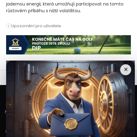
jadernou energii, která umožňují participovat na tomto
růstovém příběhu s nižší volatilitou.
Americká vláda plánuje do roku 2050 zčtyřnásobit kapacitu ja
Upozornění pro uživatele
i
Americká vláda plánuje do roku 2050 zčtyřnásobit kapacitu ja
×
Veškeré informace a materiály zveřejněné na internetových stránkách
Burzovního Světa vycházejí z veřejně dostupných a důvěryhodných zdrojů. Při
jejich zpracování je postupováno s odbornou péčí a cílem poskytovat čtenářům
objektivní, aktuální a srozumitelné informace. Obsah internetových stránek
slouží výhradně k informačním a vzdělávacím účelům. Nepředstavuje
individuální investiční doporučení, investiční poradenství ani nabídku či výzvu