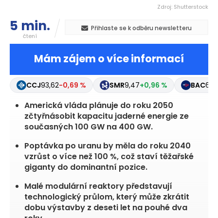
Zdroj: Shutterstock
5 min.
Přihlaste se k odběru newsletteru
čtení
Mám zájem o více informací
CCJ
93,62
-0,69 %
SMR
9,47
+0,96 %
BAC
63,
Americká vláda plánuje do roku 2050
zčtyřnásobit kapacitu jaderné energie ze
současných 100 GW na 400 GW.
Poptávka po uranu by měla do roku 2040
vzrůst o více než 100 %, což staví těžařské
giganty do dominantní pozice.
Malé modulární reaktory představují
technologický průlom, který může zkrátit
dobu výstavby z deseti let na pouhé dva