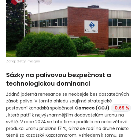
Zdroj: Getty images
Sázky na palivovou bezpečnost a
technologickou dominanci
Žádná jaderná renesance se neobejde bez dostatečných
zásob paliva. V tomto ohledu zaujímá strategické
postavení kanadská společnost
Cameco
(CCJ)
-0,69 %
, která patří k nejvýznamnějším dodavatelům uranu na
světě. V roce 2024 se tato firma podílela na celosvětové
produkci uranu přibližně 17 %, čímž se řadí na druhé místo
těsně za kazašský Kazatomprom. Vzhledem k tomu, že