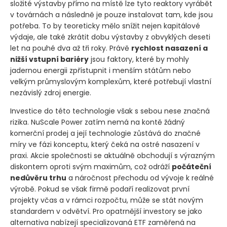
složité výstavby přímo na místě lze tyto reaktory vyrábět
v továrnách a následně je pouze instalovat tam, kde jsou
potřeba. To by teoreticky mělo snížit nejen kapitálové
výdaje, ale také zkrátit dobu výstavby z obvyklých deseti
let na pouhé dva až tři roky. Právě
rychlost nasazení a
nižší vstupní bariéry
jsou faktory, které by mohly
jadernou energii zpřístupnit i menším státům nebo
velkým průmyslovým komplexům, které potřebují vlastní
nezávislý zdroj energie.
Investice do této technologie však s sebou nese značná
rizika. NuScale Power zatím nemá na kontě žádný
komerční prodej a její technologie zůstává do značné
míry ve fázi konceptu, který čeká na ostré nasazení v
praxi. Akcie společnosti se aktuálně obchodují s výrazným
diskontem oproti svým maximům, což odráží
počáteční
nedůvěru trhu
a náročnost přechodu od vývoje k reálné
výrobě. Pokud se však firmě podaří realizovat první
projekty včas a v rámci rozpočtu, může se stát novým
standardem v odvětví. Pro opatrnější investory se jako
alternativa nabízejí specializovaná ETF zaměřená na