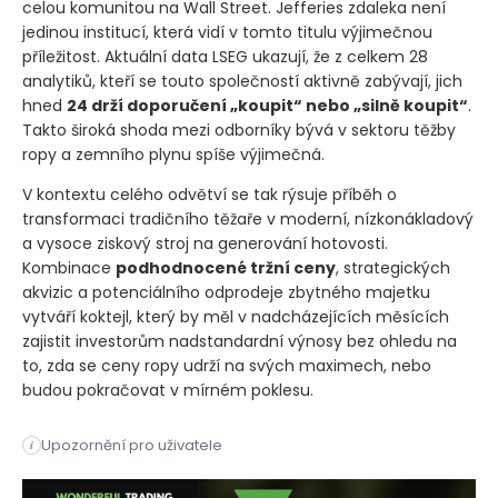
celou komunitou na Wall Street. Jefferies zdaleka není
jedinou institucí, která vidí v tomto titulu výjimečnou
příležitost. Aktuální data LSEG ukazují, že z celkem 28
analytiků, kteří se touto společností aktivně zabývají, jich
hned
24 drží doporučení „koupit“ nebo „silně koupit“
.
Takto široká shoda mezi odborníky bývá v sektoru těžby
ropy a zemního plynu spíše výjimečná.
V kontextu celého odvětví se tak rýsuje příběh o
transformaci tradičního těžaře v moderní, nízkonákladový
a vysoce ziskový stroj na generování hotovosti.
Kombinace
podhodnocené tržní ceny
, strategických
akvizic a potenciálního odprodeje zbytného majetku
vytváří koktejl, který by měl v nadcházejících měsících
zajistit investorům nadstandardní výnosy bez ohledu na
to, zda se ceny ropy udrží na svých maximech, nebo
budou pokračovat v mírném poklesu.
Investiční banka Jefferies zvýšila doporučení pro akcie Devo
Upozornění pro uživatele
i
Investiční banka Jefferies zvýšila doporučení pro akcie Devo