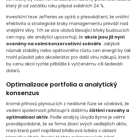
který již od začátku roku připsal solidních 24 %.
Investiční teze Jefferies se opírá o přesvědčení, že vnitřní
efektivita a strategické kroky managementu převáží nad
vnějšími vlivy. Trh se sice obává klesající křivky budoucích
cen ropy, ale analytici upozorňují, že
akcie jsou již nyní
oceněny na velmi konzervativní scénáře
. Jakýkoli
náznak stability nebo opětovného růstu cen energií by tak
mohl působit jako akcelerátor pro další vlnu nákupů, která
by cenu akcií rychle přiblížila k vytčenému cíli šedesáti
dolarů.
Optimalizace portfolia a analytický
konsenzus
Kromě přínosů plynoucích z nedávné fúze se očekává, že
vedení společnosti přistoupí k dalšímu
čištění rozvahy a
optimalizaci aktiv
. Podle analýzy Lloyda Byrna je velmi
pravděpodobné, že se firma zbaví svých vedlejších aktiv,
mezi která patří například břidlicová ložiska v oblasti