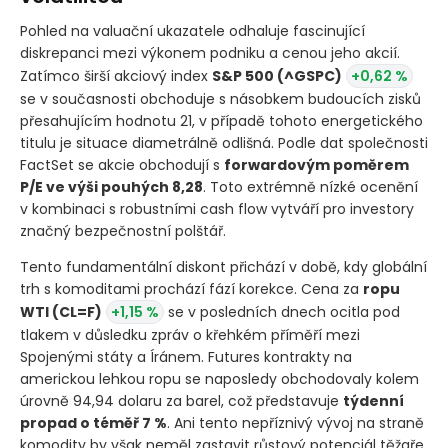
Pohled na valuační ukazatele odhaluje fascinující
diskrepanci mezi výkonem podniku a cenou jeho akcií.
Zatímco širší akciový index
S&P 500
(^GSPC)
+0,62 %
se v současnosti obchoduje s násobkem budoucích zisků
přesahujícím hodnotu 21, v případě tohoto energetického
titulu je situace diametrálně odlišná. Podle dat společnosti
FactSet se akcie obchodují s
forwardovým poměrem
P/E ve výši pouhých 8,28
. Toto extrémně nízké ocenění
v kombinaci s robustními cash flow vytváří pro investory
značný bezpečnostní polštář.
Tento fundamentální diskont přichází v době, kdy globální
trh s komoditami prochází fází korekce. Cena za
ropu
WTI
(CL=F)
+1,15 %
se v posledních dnech ocitla pod
tlakem v důsledku zpráv o křehkém příměří mezi
Spojenými státy a Íránem. Futures kontrakty na
americkou lehkou ropu se naposledy obchodovaly kolem
úrovně 94,94 dolaru za barel, což představuje
týdenní
propad o téměř 7 %
. Ani tento nepříznivý vývoj na straně
komodity by však neměl zastavit růstový potenciál těžaře,