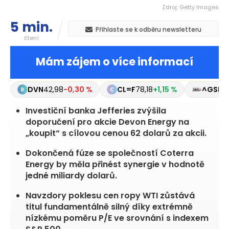
Zdroj: Getty Images
5 min.
Přihlaste se k odběru newsletteru
čtení
Mám zájem o více informací
DVN
42,98
-0,30 %
CL=F
78,18
+1,15 %
^GSPC
Investiční banka Jefferies zvýšila
doporučení pro akcie Devon Energy na
„koupit“ s cílovou cenou 62 dolarů za akcii.
Dokončená fúze se společností Coterra
Energy by měla přinést synergie v hodnotě
jedné miliardy dolarů.
Navzdory poklesu cen ropy WTI zůstává
titul fundamentálně silný díky extrémně
nízkému poměru P/E ve srovnání s indexem