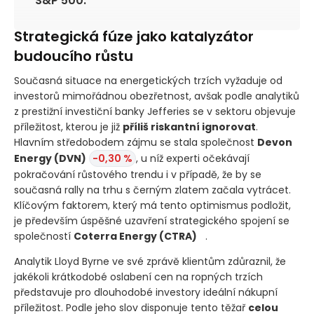
S&P 500.
Strategická fúze jako katalyzátor
budoucího růstu
Současná situace na energetických trzích vyžaduje od
investorů mimořádnou obezřetnost, avšak podle analytiků
z prestižní investiční banky Jefferies se v sektoru objevuje
příležitost, kterou je již
příliš riskantní ignorovat
.
Hlavním středobodem zájmu se stala společnost
Devon
Energy
(DVN)
-0,30 %
, u níž experti očekávají
pokračování růstového trendu i v případě, že by se
současná rally na trhu s černým zlatem začala vytrácet.
Klíčovým faktorem, který má tento optimismus podložit,
je především úspěšné uzavření strategického spojení se
společností
Coterra Energy
(CTRA)
.
Analytik Lloyd Byrne ve své zprávě klientům zdůraznil, že
jakékoli krátkodobé oslabení cen na ropných trzích
představuje pro dlouhodobé investory ideální nákupní
příležitost. Podle jeho slov disponuje tento těžař
celou