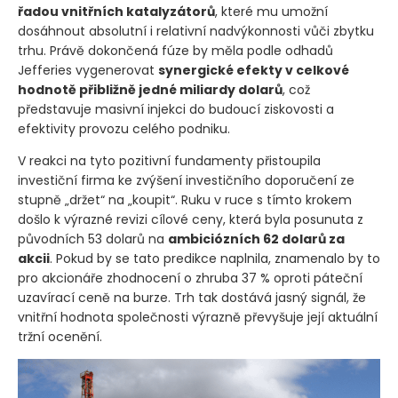
řadou vnitřních katalyzátorů
, které mu umožní
dosáhnout absolutní i relativní nadvýkonnosti vůči zbytku
trhu. Právě dokončená fúze by měla podle odhadů
Jefferies vygenerovat
synergické efekty v celkové
hodnotě přibližně jedné miliardy dolarů
, což
představuje masivní injekci do budoucí ziskovosti a
efektivity provozu celého podniku.
V reakci na tyto pozitivní fundamenty přistoupila
investiční firma ke zvýšení investičního doporučení ze
stupně „držet“ na „koupit“. Ruku v ruce s tímto krokem
došlo k výrazné revizi cílové ceny, která byla posunuta z
původních 53 dolarů na
ambiciózních 62 dolarů za
akcii
. Pokud by se tato predikce naplnila, znamenalo by to
pro akcionáře zhodnocení o zhruba 37 % oproti páteční
uzavírací ceně na burze. Trh tak dostává jasný signál, že
vnitřní hodnota společnosti výrazně převyšuje její aktuální
tržní ocenění.