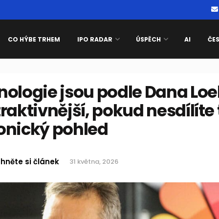
CO HÝBE TRHEM
IPO RADAR
ÚSPĚCH
AI
ČE
nologie jsou podle Dana Lo
raktivnější, pokud nesdílíte
onický pohled
hněte si článek
31 května, 2026