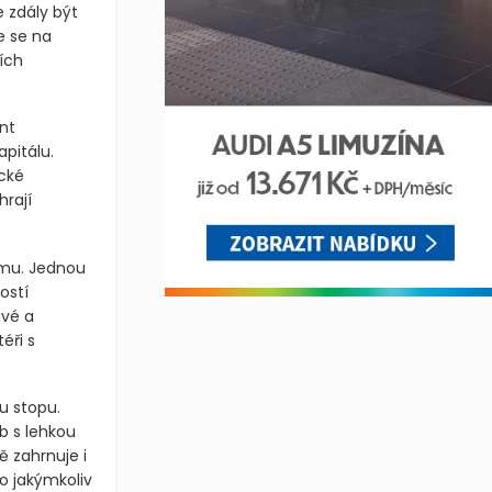
 zdály být
e se na
ích
nt
pitálu.
cké
hrají
ému. Jednou
ostí
avé a
éři s
u stopu.
b s lehkou
 zahrnuje i
o jakýmkoliv