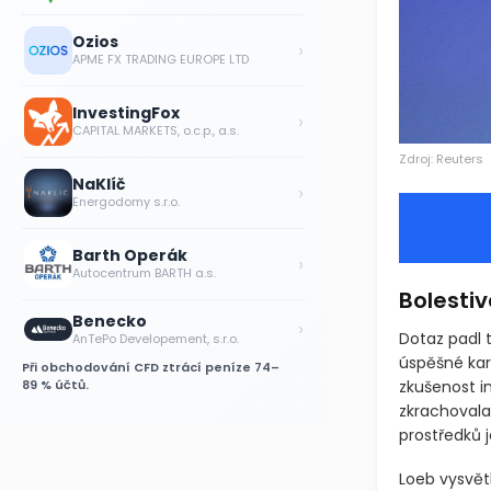
Ozios
›
APME FX TRADING EUROPE LTD
InvestingFox
›
CAPITAL MARKETS, o.c.p., a.s.
Zdroj: Reuters
NaKlíč
›
Energodomy s.r.o.
Barth Operák
›
Autocentrum BARTH a.s.
Bolesti
Benecko
›
Dotaz padl 
AnTePo Developement, s.r.o.
úspěšné kari
Při obchodování CFD ztrácí peníze 74–
89 % účtů.
zkušenost i
zkrachovala
prostředků je
Loeb vysvětl