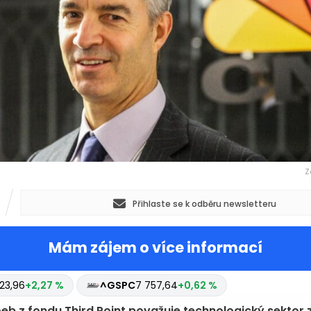
Z
Přihlaste se k odběru newsletteru
Mám zájem o více informací
23,96
+2,27 %
^GSPC
7 757,64
+0,62 %
eb z fondu Third Point považuje technologický sektor 