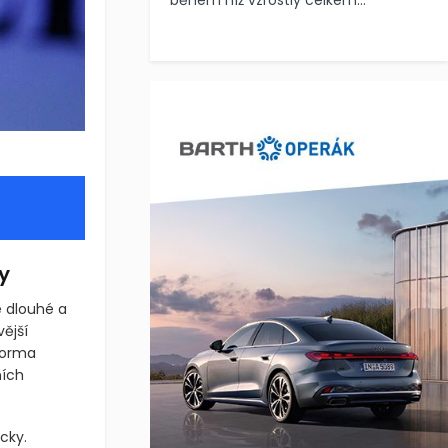
během níž vzrostly celkem...
y
é dlouhé a
vější
forma
ních
cky.