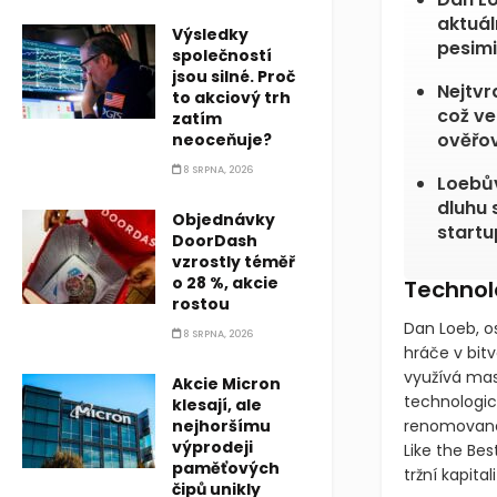
aktuál
Výsledky
pesimi
společností
jsou silné. Proč
Nejtvr
to akciový trh
což ve
zatím
ověřov
neoceňuje?
8 SRPNA, 2026
Loebů
dluhu 
Objednávky
startu
DoorDash
vzrostly téměř
o 28 %, akcie
Technolo
rostou
Dan Loeb, o
8 SRPNA, 2026
hráče v bit
využívá masi
Akcie Micron
technologic
klesají, ale
nejhoršímu
renomovanéh
výprodeji
Like the Bes
paměťových
tržní kapital
čipů unikly