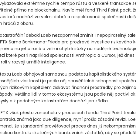
vykazovala extrémně rychlé tempo růstu a veškeré transakce se
itelné přímo na blockchainu. Navíc měl fond Third Point pocit, ž
estorů nachází ve velmi dobré a respektované společnosti dalš
 hráčů z oboru.
katastrofální debakl Loeb nezapomněl zmínit i nepopiratelný tale
 FTX Sama Bankmana-Frieda pro prozíravé investice rizikového ka
ejména na jeho rané a velmi chytré sázky na nadějné technologi
zi které patří například společnosti Anthropic a Cursor, jež dnes 
li v rozvoji umělé inteligence.
ntextu Loeb obhajoval samotnou podstatu kapitalistického syst
asnějších vlastností je podle něj neuvěřitelná schopnost společn
ch rizikovým kapitálem získávat finanční prostředky pro zajím
ápady. Většina lidí v tomto ekosystému jsou podle něj poctiví akt
sly a k podobným katastrofám dochází jen zřídka.
 FTX však přesto zanechala v procesech fondu Third Point trvalo
ntrola, známá jako due diligence, nyní prošla zásadní revizí. Loe
amenal, že standardní prověřovací proces dnes již nekompromisně
zickou kontrolu skutečných bankovních zůstatků, aby se předešl