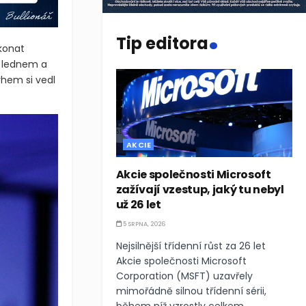
.
Tip editora
konat
i lednem a
rhem si vedl
AKCIE
Akcie společnosti Microsoft
zažívají vzestup, jaký tu nebyl
už 26 let
5 SRPNA, 2026
Nejsilnější třídenní růst za 26 let
Akcie společnosti Microsoft
Corporation (MSFT) uzavřely
mimořádně silnou třídenní sérii,