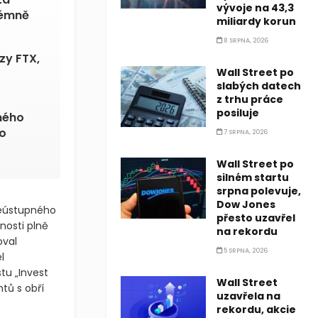
vývoje na 43,3
rémně
miliardy korun
8 SRPNA, 2026
zy FTX,
Wall Street po
slabých datech
z trhu práce
posiluje
ného
o
7 SRPNA, 2026
Wall Street po
silném startu
srpna polevuje,
Dow Jones
neústupného
přesto uzavřel
nosti plně
na rekordu
oval
5 SRPNA, 2026
l
u „Invest
Wall Street
tů s obří
uzavřela na
rekordu, akcie