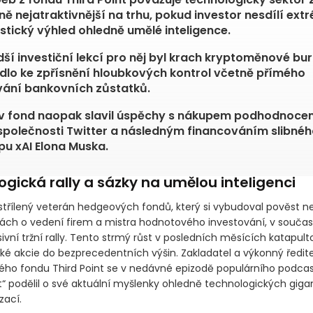
ně nejatraktivnější na trhu, pokud investor nesdílí ext
stický výhled ohledně umělé inteligence.
dší investiční lekcí pro něj byl krach kryptoměnové bur
dlo ke zpřísnění hloubkových kontrol včetně přímého
ání bankovních zůstatků.
v fond naopak slavil úspěchy s nákupem podhodnoce
společnosti Twitter a následným financováním slibnéh
pu xAI Elona Muska.
gická rally a sázky na umělou inteligenci
střílený veterán hedgeových fondů, který si vybudoval pověst 
vách o vedení firem a mistra hodnotového investování, v součas
vní tržní rally. Tento strmý růst v posledních měsících katapult
ké akcie do bezprecedentních výšin. Zakladatel a výkonný ředite
o fondu Third Point se v nedávné epizodě populárního podcast
t“ podělil o své aktuální myšlenky ohledně technologických gigan
izací.