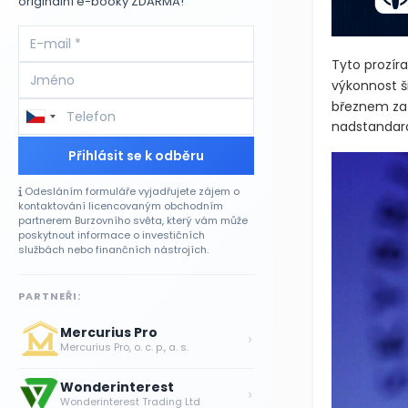
originální e-booky ZDARMA!
Tyto prozír
výkonnost š
březnem zaz
nadstandard
Přihlásit se k odběru
Odesláním formuláře vyjadřujete zájem o
kontaktování licencovaným obchodním
partnerem Burzovního světa, který vám může
poskytnout informace o investičních
službách nebo finančních nástrojích.
PARTNEŘI:
Mercurius Pro
›
Mercurius Pro, o. c. p., a. s.
Wonderinterest
›
Wonderinterest Trading Ltd