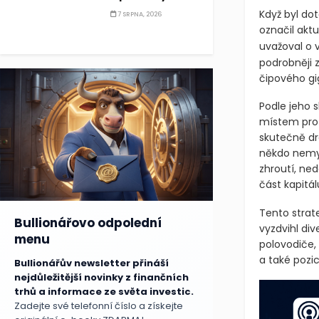
Když byl do
7 SRPNA, 2026
označil aktu
uvažoval o v
podrobněji 
čipového gi
Podle jeho 
místem pro a
skutečně dr
někdo nemys
zhroutí, ne
část kapitál
Tento strate
Bullionářovo odpolední
vyzdvihl div
menu
polovodiče,
a také pozi
Bullionářův newsletter přináší
nejdůležitější novinky z finančních
trhů a informace ze světa investic.
Zadejte své telefonní číslo a získejte