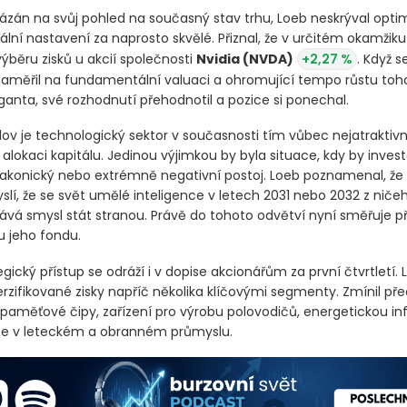
tázán na svůj pohled na současný stav trhu, Loeb neskrýval opt
ální nastavení za naprosto skvělé. Přiznal, že v určitém okamžik
ýběru zisků u akcií společnosti
Nvidia
(NVDA)
+2,27 %
. Když s
zaměřil na fundamentální valuaci a ohromující tempo růstu toh
ganta, své rozhodnutí přehodnotil a pozice si ponechal.
slov je technologický sektor v současnosti tím vůbec nejatraktiv
lokaci kapitálu. Jedinou výjimkou by byla situace, kdy by invest
akonický nebo extrémně negativní postoj. Loeb poznamenal, že 
lí, že se svět umělé inteligence v letech 2031 nebo 2032 z ničeh
dává smysl stát stranou. Právě do tohoto odvětví nyní směřuje 
u jeho fondu.
gický přístup se odráží i v dopise akcionářům za první čtvrtletí.
erzifikované zisky napříč několika klíčovými segmenty. Zmínil p
 paměťové čipy, zařízení pro výrobu polovodičů, energetickou inf
ce v leteckém a obranném průmyslu.