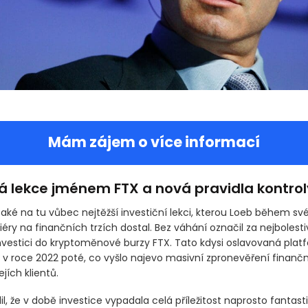
Mám zájem o více informací
vá lekce jménem FTX a nová pravidla kontrol
také na tu vůbec nejtěžší investiční lekci, kterou Loeb během sv
éry na finančních trzích dostal. Bez váhání označil za nejbolesti
nvestici do kryptoměnové burzy FTX. Tato kdysi oslavovaná plat
 v roce 2022 poté, co vyšlo najevo masivní zpronevěření finanč
jích klientů.
il, že v době investice vypadala celá příležitost naprosto fantasti