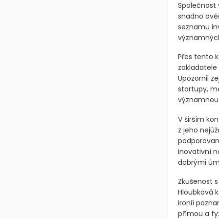
Společnost 
snadno ověř
seznamu inv
významných
Přes tento 
zakladatele
Upozornil z
startupy, me
významnou ro
V širším ko
z jeho nejúž
podporovaný
inovativní n
dobrými úmy
Zkušenost s
Hloubková ko
ironií pozn
přímou a fy