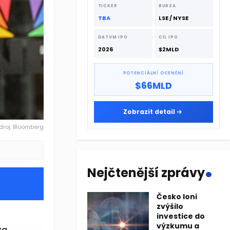
dodavatelskému řetězci.
TICKER
BURZA
TBA
LSE / NYSE
DATUM IPO
CÍL IPO
2026
$2MLD
POTENCIÁLNÍ OCENĚNÍ
$66MLD
Zobrazit detail
droj: Bloomberg
.
Nejčtenější zprávy
Česko loni
zvýšilo
investice do
výzkumu a
za