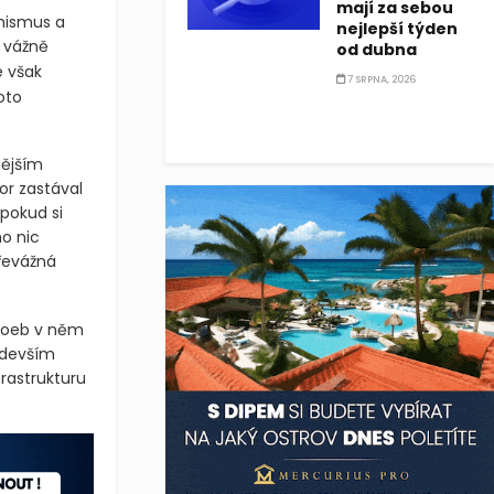
mají za sebou
imismus a
nejlepší týden
u vážně
od dubna
e však
7 SRPNA, 2026
oto
nějším
or zastával
pokud si
o nic
převážná
 Loeb v něm
ředevším
rastrukturu