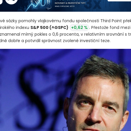
avé sázky pomohly vlajkovému fondu společnosti Third Point pře
irokého indexu
S&P 500
(^GSPC)
+0,62 %
. Přestože fond mez
namenal mírný pokles o 0,6 procenta, v relativním srovnání s t
ně dobře a potvrdil správnost zvolené investiční teze.