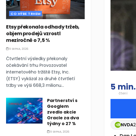
CO HÝBE TRHEM
Etsy překonala odhady tržeb,
objem prodejů vzrostl
meziročně o 7,5 %
9 SRPNA, 2026
Čtvrtletní výsledky překonaly
očekávání trhu Provozovatel
internetového tržiště Etsy, Inc.
(ETSY) vykázal za druhé čtvrtletí
5 min.
tržby ve výši 668,3 milionu...
čtení
Partnerství s
Googlem
zvedlo akcie
Oracle za dva
týdny o 27 %
NVDA
2
9 SRPNA, 2026
Dan Lo