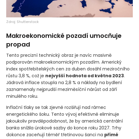
Zdroj: Shutterstock
Makroekonomické pozadí umocňuje
propad
Tento precizní technický obraz je navíc masivně
podporován makroekonomickým pozadím. Americký
index spotřebitelských cen za duben dosáhl meziročního
růstu 3,8 %, což je
nejvyšší hodnota od května 2023
.
Jádrová inflace stoupla na 2,8 % a náklady na bydlení
zaznamenaly nejprudší meziměsíční nárůst od září
minulého roku.
Inflační tlaky se tak zjevně rozšiřují nad rámec
energetického šoku. Tento vývoj efektivně eliminuje
jakoukoliv pravděpodobnost, že by americká centrální
banka snížila úrokové sazby do konce roku 2027. Trhy