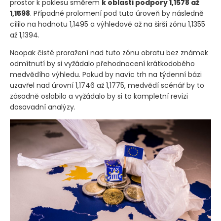
Pokud dojde k čistému odmítnutí v této zóně, otevírá se
prostor k poklesu směrem
k oblasti podpory 1,1578 až
1,1598
. Případné prolomení pod tuto úroveň by následně
cílilo na hodnotu 1,1495 a výhledově až na širší zónu 1,1355
až 1,1394.
Naopak čisté proražení nad tuto zónu obratu bez známek
odmítnutí by si vyžádalo přehodnocení krátkodobého
medvědího výhledu. Pokud by navíc trh na týdenní bázi
uzavřel nad úrovní 1,1746 až 1,1775, medvědí scénář by to
zásadně oslabilo a vyžádalo by si to kompletní revizi
dosavadní analýzy.