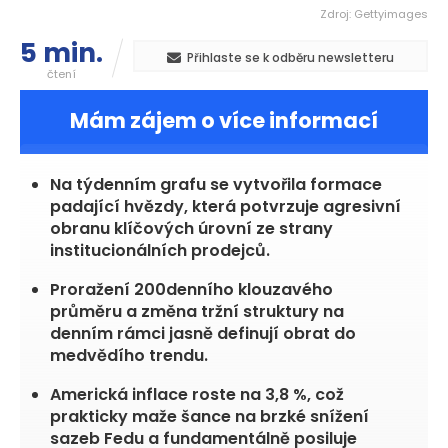
Zdroj: Gettyimages
5 min.
Přihlaste se k odběru newsletteru
čtení
Mám zájem o více informací
EURUSD=X
1,16
+0,36 %
Na týdenním grafu se vytvořila formace
padající hvězdy, která potvrzuje agresivní
obranu klíčových úrovní ze strany
institucionálních prodejců.
Proražení 200denního klouzavého
průměru a změna tržní struktury na
denním rámci jasně definují obrat do
medvědího trendu.
Americká inflace roste na 3,8 %, což