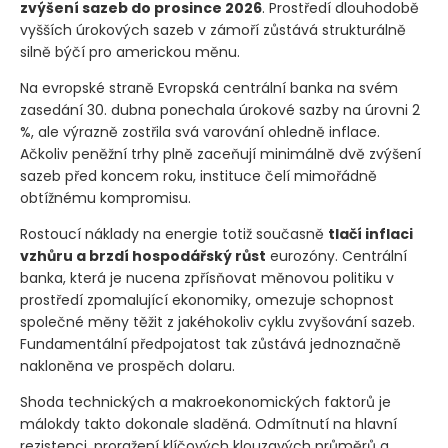
dokonce zaceňují téměř třetinovou šanci na
přímé
zvýšení sazeb do prosince 2026
. Prostředí dlouhodobě
vyšších úrokových sazeb v zámoří zůstává strukturálně
silně býčí pro americkou měnu.
Na evropské straně Evropská centrální banka na svém
zasedání 30. dubna ponechala úrokové sazby na úrovni 2
%, ale výrazně zostřila svá varování ohledně inflace.
Ačkoliv peněžní trhy plně zaceňují minimálně dvě zvýšení
sazeb před koncem roku, instituce čelí mimořádně
obtížnému kompromisu.
Rostoucí náklady na energie totiž současně
tlačí inflaci
vzhůru a brzdí hospodářský růst
eurozóny. Centrální
banka, která je nucena zpřísňovat měnovou politiku v
prostředí zpomalující ekonomiky, omezuje schopnost
společné měny těžit z jakéhokoliv cyklu zvyšování sazeb.
Fundamentální předpojatost tak zůstává jednoznačně
nakloněna ve prospěch dolaru.
Shoda technických a makroekonomických faktorů je