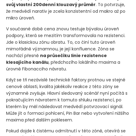
na tomto rámci přesně zrcadlí vyšší časové úseky. Cena
se pohybuje v klesajícím kanálu a již dříve
prorazila pod
svůj vlastní 200denní klouzavý průměr
. To potvrzuje,
že medvědí narativ je zcela konzistentní od makro až po
mikro úroveň.
V současné době cena znovu testuje bývalou úroveň
podpory, která se mezitím transformovala na rezistenci.
Jde o klasickou zónu obratu. To, co činí tuto úroveň
mimořádně významnou, je její konfluence. Zóna se
nachází přesně
na průsečíku linie rezistence
klesajícího kanálu
, předchozího lokálního maxima a
úrovně Fibonacciho návratu.
Když se tři nezávislé technické faktory protnou ve stejné
cenové oblasti, kvalita jakékoliv reakce z této zóny se
významně zvyšuje. Hlavní sledovaný scénář nyní počítá s
pokračujícím návratem k tomuto shluku rezistencí, po
kterém by měl následovat medvědí potvrzovací signál.
Může jít o formaci pohlcení, Pin Bar nebo vytvoření nižšího
maxima před dalším poklesem.