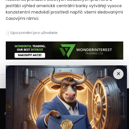
málokdy takto dokonale sladěná. Odmítnutí na hlavní
rezistenci, proražení klíčových klouzavých průměrů a
jestřábí výhled americké centrální banky vytvářejí vysoce
konzistentní medvědí prostředí napříč všemi sledovanými
časovými rámci.
Na týdenním grafu se vytvořila formace padající hvězdy, kte
Upozornění pro uživatele
i
Na týdenním grafu se vytvořila formace padající hvězdy, kte
×
Veškeré informace a materiály zveřejněné na internetových stránkách
Burzovního Světa vycházejí z veřejně dostupných a důvěryhodných zdrojů. Při
jejich zpracování je postupováno s odbornou péčí a cílem poskytovat čtenářům