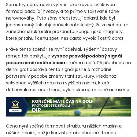
tuto zónu brání s obrovským přesvědčením.
Samotný odraz navíc vytvořil ukázkovou svíčkovou
formaci padající hvězdy, a to přímo v takzvané zóně
nerovnováhy. Tyto zóny představují oblasti, kde byl
jednostranný tok objednávek natolik silný, že za sebou trh
zanechal strukturální prázdnotu. Fungují jako magnety,
které přitahují cenu zpět, než často vyvolají ostrý obrat.
Právě tento scénář se nyní odehrál. Týdenní časový
rámec tak poskytuje
vysoce pravděpodobný signál
posunu směrového biasu
směrem dolů. Při přechodu na
denní graf dostává tento signál jasné a rozhodné
potvrzení v podobě změny tržní struktury. Předchozí
sekvence vyšších maxim a vyšších minim, která
definovala rostoucí trend, byla nekompromisně narušena.
Cena nyní začíná formovat strukturu nižších maxim a