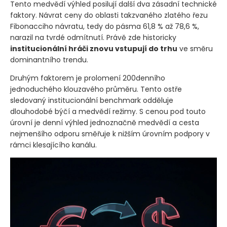
nižších minim, což je konzistentní s obratem trendu.
Tento medvědí výhled posilují další dva zásadní technické
faktory. Návrat ceny do oblasti takzvaného zlatého řezu
Fibonacciho návratu, tedy do pásma 61,8 % až 78,6 %,
narazil na tvrdé odmítnutí. Právě zde historicky
institucionální hráči znovu vstupují do trhu
ve směru
dominantního trendu.
Druhým faktorem je prolomení 200denního
jednoduchého klouzavého průměru. Tento ostře
sledovaný institucionální benchmark odděluje
dlouhodobé býčí a medvědí režimy. S cenou pod touto
úrovní je denní výhled jednoznačně medvědí a cesta
nejmenšího odporu směřuje k nižším úrovním podpory v
rámci klesajícího kanálu.