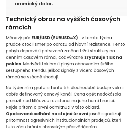
prakticky maže šance na brzké snížení
sazeb Fedu a fundamentálně posiluje
americký dolar.
Technický obraz na vyšších časových
rámcích
Měnový pár
EUR/USD
(EURUSD=X)
+0,36 %
v tomto
týdnu prudce otočil směr po odrazu od hlavní rezistence.
Tento pohyb doprovází potvrzená změna tržní struktury
na denním časovém rámci, což výrazně
zrychluje tlak
na pokles
. Medvědi tak hrozí plným obnovením širšího
sestupného trendu, jelikož signály z vícero časových
rámců se vzácně shodují.
Na týdenním grafu si tento trh dlouhodobě buduje velmi
dobře definovaný cenový kanál. Cena opět nedokázala
prorazit nad klíčovou rezistenci na jeho horní hranici.
Nejde přitom o první odmítnutí v této oblasti.
Opakovaná selhání na stejné úrovni
jasně signalizují
přítomnost agresivních institucionálních prodejců, kteří