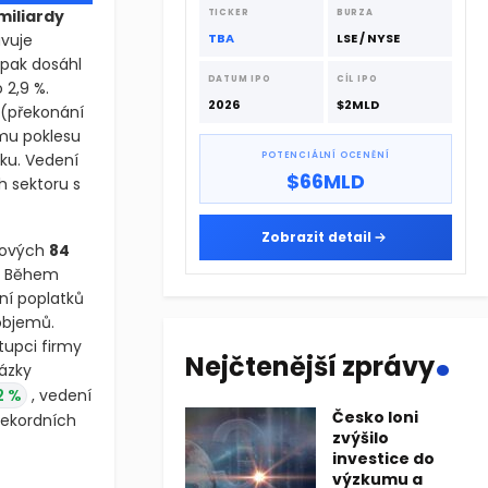
dodavatelskému řetězci.
miliardy
TICKER
BURZA
avuje
TBA
LSE / NYSE
opak dosáhl
DATUM IPO
CÍL IPO
 2,9 %.
2026
$2MLD
(překonání
ému poklesu
oku. Vedení
POTENCIÁLNÍ OCENĚNÍ
$66MLD
h sektoru s
Zobrazit detail
lkových
84
ů. Během
ání poplatků
 objemů.
.
tupci firmy
Nejčtenější zprávy
tázky
2 %
, vedení
Česko loni
 rekordních
zvýšilo
investice do
výzkumu a
liardy dolarů oproti odhadům analytiků na úrovni 8,36 miliardy d