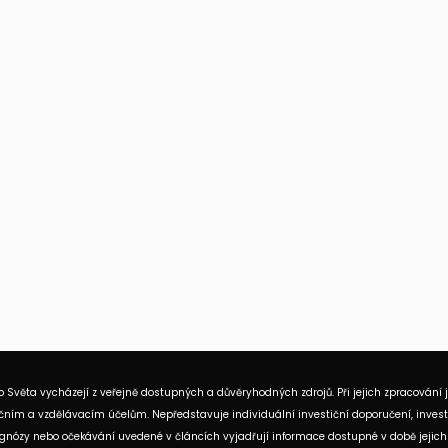
 Světa vycházejí z veřejně dostupných a důvěryhodných zdrojů. Při jejich zpracování 
ním a vzdělávacím účelům. Nepředstavuje individuální investiční doporučení, investi
rognózy nebo očekávání uvedené v článcích vyjadřují informace dostupné v době jejich