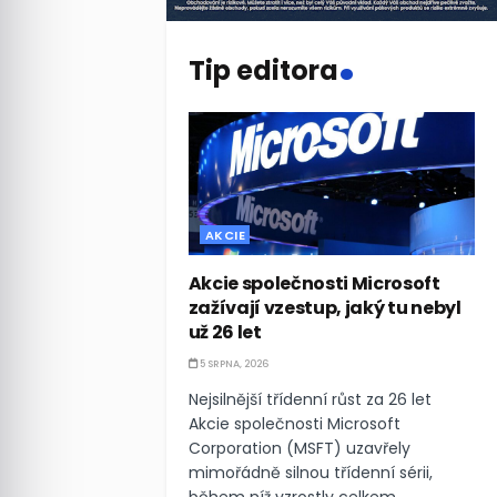
.
Tip editora
AKCIE
Akcie společnosti Microsoft
zažívají vzestup, jaký tu nebyl
už 26 let
5 SRPNA, 2026
Nejsilnější třídenní růst za 26 let
Akcie společnosti Microsoft
Corporation (MSFT) uzavřely
mimořádně silnou třídenní sérii,