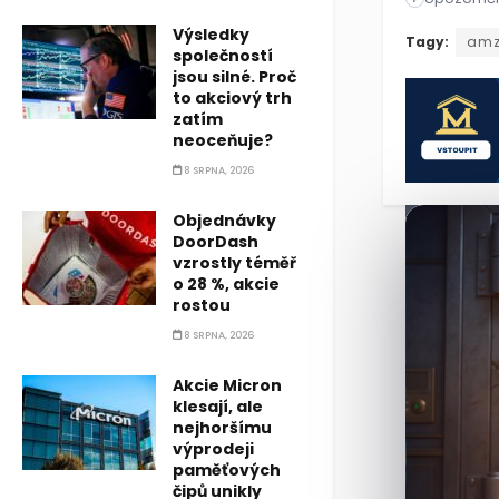
Výsledky
Společnost M
Tagy:
am
společností
jsou silné. Proč
to akciový trh
zatím
neoceňuje?
8 SRPNA, 2026
Objednávky
DoorDash
vzrostly téměř
o 28 %, akcie
rostou
8 SRPNA, 2026
Akcie Micron
klesají, ale
nejhoršímu
výprodeji
paměťových
čipů unikly