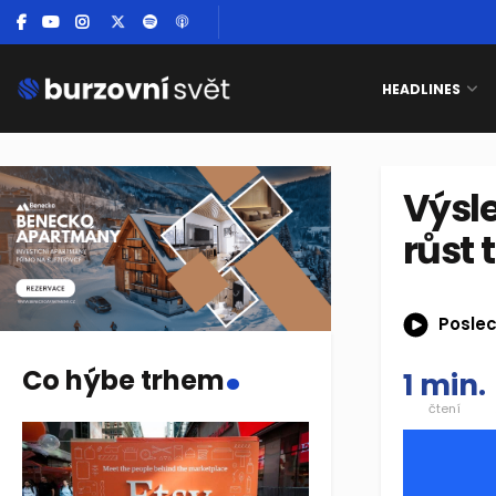
HEADLINES
Výsle
růst 
Poslec
.
Co hýbe trhem
1 min.
čtení