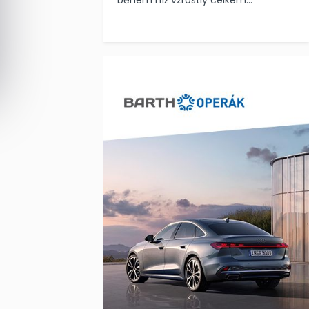
během níž vzrostly celkem...