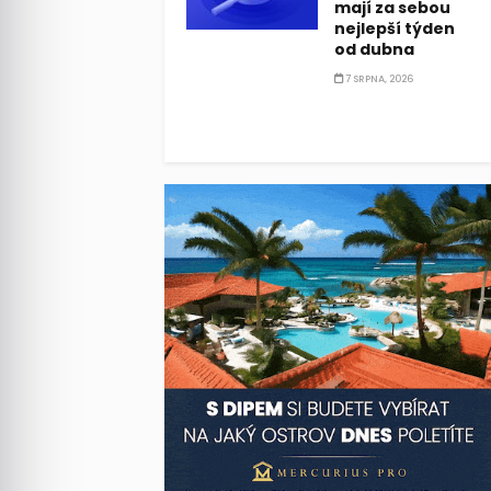
mají za sebou
nejlepší týden
od dubna
7 SRPNA, 2026