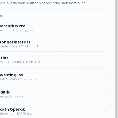
e o investičních službách nebo finančních nástrojích.
I:
ercurius Pro
›
rcurius Pro, o. c. p., a. s.
onderinterest
›
onderinterest Trading Ltd
zios
›
PME FX TRADING EUROPE LTD
nvestingFox
›
PITAL MARKETS, o.c.p., a.s.
aKlíč
›
nergodomy s.r.o.
arth Operák
›
utocentrum BARTH a.s.