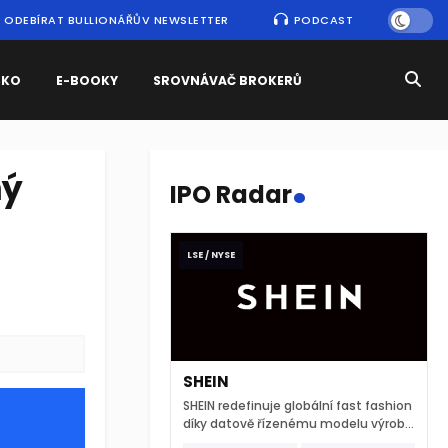
ODEBÍRAT BULLIONÁŘŮV NEWSLETTER
PODCAST
SKO
E-BOOKY
SROVNÁVAČ BROKERŮ
.
ný
IPO Radar
LSE / NYSE
SHEIN
SHEIN redefinuje globální fast fashion
díky datově řízenému modelu výroby
a extrémně rychlému