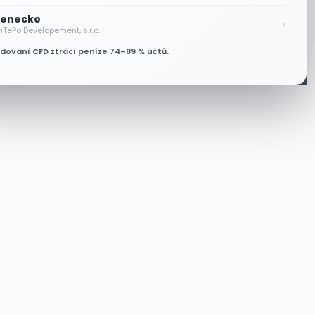
enecko
›
nTePo Developement, s.r.o.
odování CFD ztrácí peníze 74–89 % účtů.