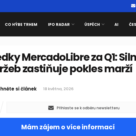
CO HÝBE TRHEM
IPO RADAR
ÚSPĚCH
AI
ČE
dky MercadoLibre za Q1: Sil
tržeb zastiňuje pokles marží
hněte si článek
18 května, 2026
Přihlaste se k odběru newsletteru
Mám zájem o více informací