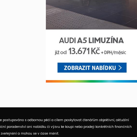
je postupováno s odbornou péčí a cílem poskytovat čtenářům objektivní, aktuální
ční poradenství ani nabídku či výzvu ke koupi nebo prodeji konkrétních finančních
 zveřejnění a mohou se v čase měnit.