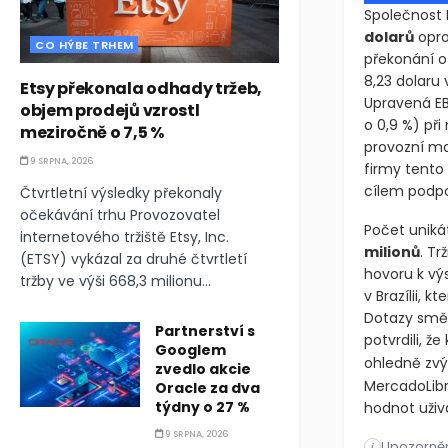
Společnost 
dolarů
opro
CO HÝBE TRHEM
překonání o 
8,23 dolaru
Etsy překonala odhady tržeb,
Upravená EB
objem prodejů vzrostl
o 0,9 %)
při
meziročně o 7,5 %
provozní m
9 SRPNA, 2026
firmy tento
cílem podpo
Čtvrtletní výsledky překonaly
očekávání trhu Provozovatel
Počet uniká
internetového tržiště Etsy, Inc.
milionů
. Tr
(ETSY) vykázal za druhé čtvrtletí
hovoru k výs
tržby ve výši 668,3 milionu...
v Brazílii, 
Dotazy směřo
Partnerství s
potvrdili, ž
Googlem
ohledně zvý
zvedlo akcie
MercadoLibre
Oracle za dva
týdny o 27 %
hodnot uživ
9 SRPNA, 2026
Upozorněn
Společnost M
i