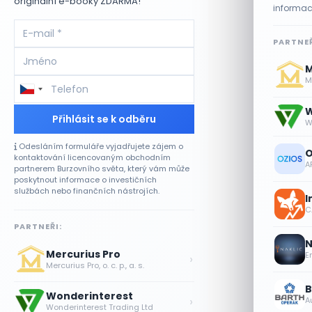
originální e-booky ZDARMA!
informac
PARTNEŘ
M
Me
W
Přihlásit se k odběru
W
Odesláním formuláře vyjadřujete zájem o
O
kontaktování licencovaným obchodním
A
partnerem Burzovního světa, který vám může
poskytnout informace o investičních
službách nebo finančních nástrojích.
I
CA
PARTNEŘI:
N
Mercurius Pro
E
›
Mercurius Pro, o. c. p., a. s.
B
Wonderinterest
›
A
Wonderinterest Trading Ltd