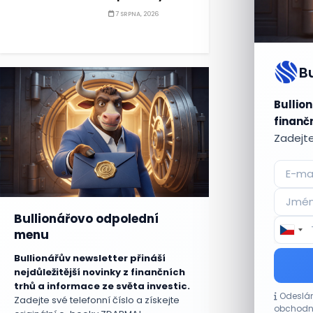
7 SRPNA, 2026
B
Bullion
finančn
Zadejte
Bullionářovo odpolední
menu
Bullionářův newsletter přináší
nejdůležitější novinky z finančních
trhů a informace ze světa investic.
Odeslán
Zadejte své telefonní číslo a získejte
obchodní