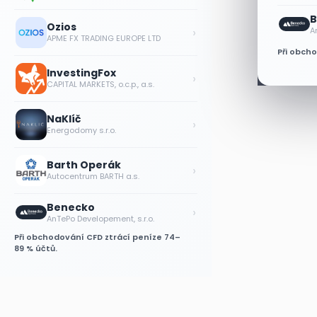
B
Ozios
›
A
APME FX TRADING EUROPE LTD
Při obch
InvestingFox
›
CAPITAL MARKETS, o.c.p., a.s.
NaKlíč
›
Energodomy s.r.o.
Barth Operák
›
Autocentrum BARTH a.s.
Benecko
›
AnTePo Developement, s.r.o.
Při obchodování CFD ztrácí peníze 74–
89 % účtů.