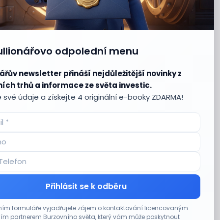
ullionářovo odpolední menu
ářův newsletter přináší nejdůležitější novinky z
ích trhů a informace ze světa investic.
 své údaje a získejte 4 originální e-booky ZDARMA!
Přihlásit se k odběru
ím formuláře vyjadřujete zájem o kontaktování licencovaným
m partnerem Burzovního světa, který vám může poskytnout