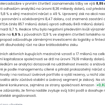
MercadoLibre v prvním čtvrtletí zaznamenala tržby ve výši
8,85 
ti odhadům analytiků na úrovni 8,36 miliardy dolarů, což předst
5,8 % a silný meziroční nárůst o 49 %. Upravený zisk na akcii na
 v porovnání s očekávanými 8,47 dolaru, což znamená zaostání o
ITDA činila 857 milionů dolarů oproti odhadu 849 milionů dolarů
 marži 9,7 %. Reakce trhu byla negativní především kvůli výrazn
arže na
6,9 %
z původních 12,9 % ve stejném čtvrtletí loňského r
 propad odůvodňuje záměrnými investicemi do logistiky a fintec
řit dlouhodobý růst na úkor krátkodobého zisku.
tních aktivních kupujících meziročně vzrostl o 17 milionů na ce
žní kapitalizace společnosti se drží na úrovni 79,19 miliardy dolar
ledkům se analytici dotazovali na udržitelnost investic a snižov
které je podle managementu cílené a přináší prokazatelný nárůst
valy i na rostoucí úvěrové portfolio a vyšší rezervy, u nichž zás
e kvalita aktiv zůstává stabilní a úvěrový segment je ziskový. Na o
šené konkurence, zejména ze strany společnosti Amazon
+0,8
 zdůraznilo, že firma nadále zvyšuje svůj tržní podíl a dosahuje
atelské angažovanosti.
í pro uživatele
ercadoLibre v prvním čtvrtletí zaznamenala tržby ve výši 8,85 mi