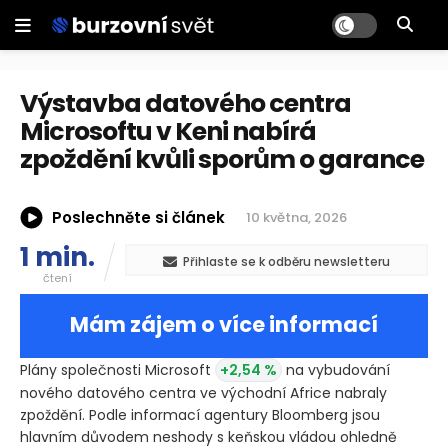
Výstavba datového centra
Microsoftu v Keni nabírá
zpoždění kvůli sporům o garance
Poslechněte si článek
10 května, 2026
1 min.
Přihlaste se k odběru newsletteru
čtení
Mám zájem o více informací
Plány společnosti Microsoft
+2,54 %
na vybudování
nového datového centra ve východní Africe nabraly
zpoždění. Podle informací agentury Bloomberg jsou
hlavním důvodem neshody s keňskou vládou ohledně