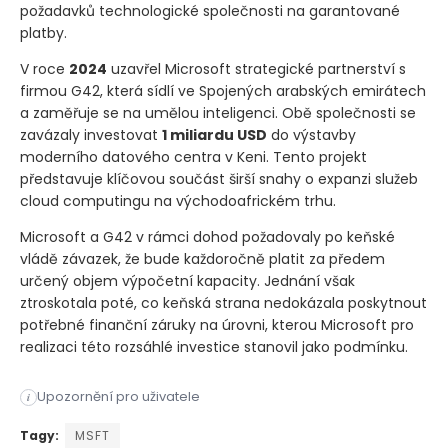
požadavků technologické společnosti na garantované
platby.
V roce
2024
uzavřel Microsoft strategické partnerství s
firmou G42, která sídlí ve Spojených arabských emirátech
a zaměřuje se na umělou inteligenci. Obě společnosti se
zavázaly investovat
1 miliardu USD
do výstavby
moderního datového centra v Keni. Tento projekt
představuje klíčovou součást širší snahy o expanzi služeb
cloud computingu na východoafrickém trhu.
Microsoft a G42 v rámci dohod požadovaly po keňské
vládě závazek, že bude každoročně platit za předem
určený objem výpočetní kapacity. Jednání však
ztroskotala poté, co keňská strana nedokázala poskytnout
potřebné finanční záruky na úrovni, kterou Microsoft pro
realizaci této rozsáhlé investice stanovil jako podmínku.
Plány společnosti Microsoft ​ na vybudování nového datového
Upozornění pro uživatele
i
Plány společnosti Microsoft ​ na vybudování nového datového
Tagy:
MSFT