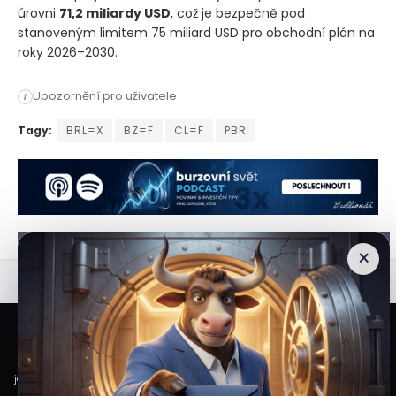
úrovni
71,2 miliardy USD
, což je bezpečně pod
stanoveným limitem 75 miliard USD pro obchodní plán na
roky 2026–2030.
Brazílií kontrolovaný ropný producent Petrobras vykázal za pr
Upozornění pro uživatele
i
Brazílií kontrolovaný ropný producent Petrobras vykázal za pr
Tagy:
BRL=X
BZ=F
CL=F
PBR
×
Veškeré informace a materiály zveřejněné na internetových stránkách
Burzovního Světa vycházejí z veřejně dostupných a důvěryhodných zdrojů. Při
jejich zpracování je postupováno s odbornou péčí a cílem poskytovat čtenářům