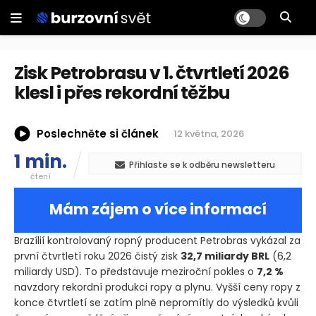
Zisk Petrobrasu v 1. čtvrtletí 2026
klesl i přes rekordní těžbu
Poslechněte si článek
12 května, 2026
1 min.
Přihlaste se k odběru newsletteru
čtení
Mám zájem o více informací
Brazílií kontrolovaný ropný producent Petrobras vykázal za
první čtvrtletí roku 2026 čistý zisk
32,7 miliardy BRL
(6,2
miliardy USD)
. To představuje meziroční pokles o
7,2 %
navzdory rekordní produkci ropy a plynu. Vyšší ceny ropy z
konce čtvrtletí se zatím plně nepromítly do výsledků kvůli