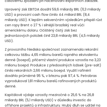
časovému zpoždění při naceňování exportních zakázek.
Upravený zisk EBITDA dosáhl 59,6 miliardy BRL
(11,3 miliardy
USD)
a provozní cash flow činilo 44 miliard BRL
(8,4
miliardy USD)
. K lepším sekvenčním výsledkům přispěl růst
cen ropy Brent o 27 % i silnější brazilský real vůči
americkému dolaru. Očištěný čistý zisk bez
jednorázových položek činil 23,8 miliardy BRL
(4,5 miliardy
USD)
.
Z provozního hlediska společnost zaznamenala rekordní
celkovou těžbu 4,65 milionu barelů ropného ekvivalentu
denně
(boepd)
, přičemž vlastní produkce vzrostla na 3,23
milionu boepd. Produkce z předosolných ložisek
(pre-salt)
činila rekordních 2,66 milionu boepd. Využití rafinérií
dosáhlo průměrně 95 %, v březnu pak 97,4 %. Petrobras
vyprodukoval 1,81 milionu barelů rafinovaných produktů
denně.
Kapitálové výdaje vzrostly meziročně o 25,6 % na 26,8
miliardy BRL
(5,1 miliardy USD)
v důsledku investic do
offshore projektů a infrastruktury. Hrubý dluh se udržel na