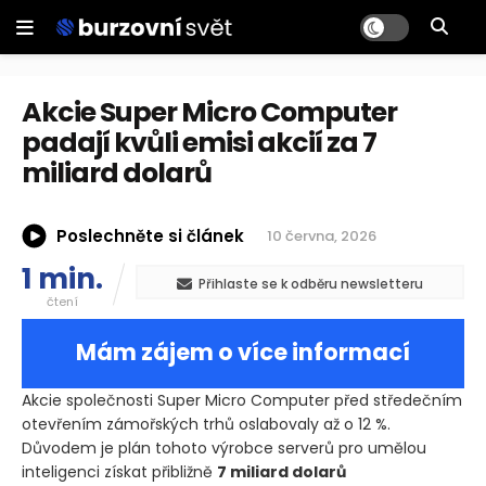
Akcie Super Micro Computer
padají kvůli emisi akcií za 7
miliard dolarů
Poslechněte si článek
10 června, 2026
1 min.
Přihlaste se k odběru newsletteru
čtení
Mám zájem o více informací
Akcie společnosti Super Micro Computer před středečním
otevřením zámořských trhů oslabovaly až o 12 %.
Důvodem je plán tohoto výrobce serverů pro umělou
inteligenci získat přibližně
7 miliard dolarů