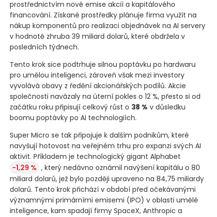
prostřednictvím nové emise akcií a kapitálového
financování. Získané prostředky plánuje firma využít na
nákup komponentů pro realizaci objednávek na AI servery
v hodnotě zhruba 39 miliard dolarů, které obdržela v
posledních týdnech.
Tento krok sice podtrhuje silnou poptávku po hardwaru
pro umělou inteligenci, zároveň však mezi investory
vyvolává obavy z ředění akcionářských podílů. Akcie
společnosti navázaly na úterní pokles o 12 %, přesto si od
začátku roku připisují celkový růst o
38 %
v důsledku
boomu poptávky po AI technologiích.
Super Micro se tak připojuje k dalším podnikům, které
navyšují hotovost na veřejném trhu pro expanzi svých AI
aktivit. Příkladem je technologický gigant Alphabet
-1,29 %
, který nedávno oznámil navýšení kapitálu o 80
miliard dolarů, jež bylo později upraveno na 84,75 miliardy
dolarů. Tento krok přichází v období před očekávanými
významnými primárními emisemi
(IPO)
v oblasti umělé
inteligence, kam spadají firmy SpaceX, Anthropic a