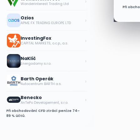
›
Wonderinterest Trading Ltd
Při obch
Ozios
›
APME FX TRADING EUROPE LTD
InvestingFox
›
CAPITAL MARKETS, o.c.p., a.s.
NaKlíč
›
Energodomy s.r.o.
Barth Operák
›
Autocentrum BARTH a.s.
Benecko
›
AnTePo Developement, s.r.o.
Při obchodování CFD ztrácí peníze 74–
89 % účtů.