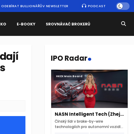
ODEBÍRAT BULLIONÁŘŮV NEWSLETTER
PODCAST
SKO
E-BOOKY
SROVNÁVAČ BROKERŮ
.
dají
IPO Radar
es
HKEX Main Board
NASN Intelligent Tech (Zhejiang)
Čínský lídr v brake-by-wire
technologiích pro autonomní vozidla
vstupuje na hongkongskou burzu 7.