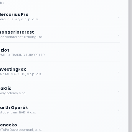
I:
ercurius Pro
›
rcurius Pro, o. c. p., a. s.
onderinterest
›
onderinterest Trading Ltd
zios
›
PME FX TRADING EUROPE LTD
nvestingFox
›
PITAL MARKETS, o.c.p., a.s.
aKlíč
›
nergodomy s.r.o.
arth Operák
›
utocentrum BARTH a.s.
enecko
›
nTePo Developement, s.r.o.