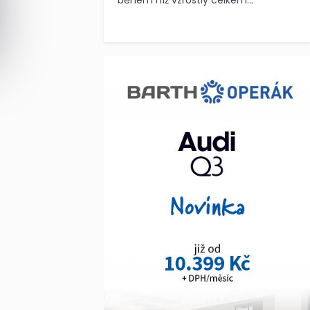
během níž vzrostly celkem...