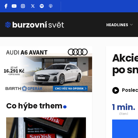
HEADLINES
Akci
po sn
Poslec
.
Co hýbe trhem
1 min.
čtení