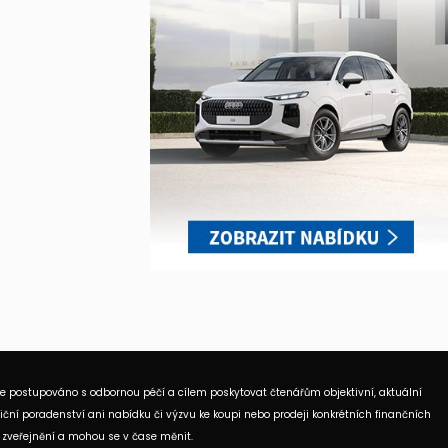
je postupováno s odbornou péčí a cílem poskytovat čtenářům objektivní, aktuální
ční poradenství ani nabídku či výzvu ke koupi nebo prodeji konkrétních finančních
 zveřejnění a mohou se v čase měnit.