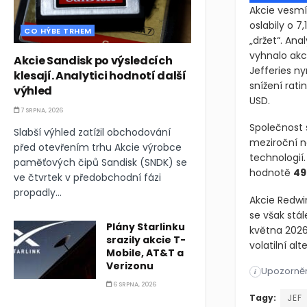
Akcie vesm
oslabily o 7
CO HÝBE TRHEM
„držet“. An
vyhnalo akci
Akcie Sandisk po výsledcích
Jefferies n
klesají. Analytici hodnotí další
snížení rat
výhled
USD.
7 SRPNA, 2026
Společnost 
Slabší výhled zatížil obchodování
meziroční n
před otevřením trhu Akcie výrobce
technologií
paměťových čipů Sandisk (SNDK) se
hodnotě
49
ve čtvrtek v předobchodní fázi
propadly...
Akcie Redwir
se však stá
Plány Starlinku
května 2026.
srazily akcie T-
volatilní al
Mobile, AT&T a
Verizonu
Upozorněn
Akcie vesmí
i
6 SRPNA, 2026
Akcie vesmí
Tagy:
JEF