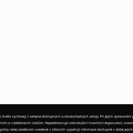
 Světa vycházejí z veřejně dostupných a důvěryhodných zdrojů. Při jejich zpracování 
ním a vzdělávacím účelům. Nepředstavuje individuální investiční doporučení, investi
rognózy nebo očekávání uvedené v článcích vyjadřují informace dostupné v době jejich