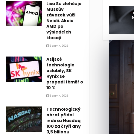
Lisa Su zlehčuje
Muskův
závazek vůči
Nvidii. Akcie
AMD po
výsledcích
klesají
6 SRPNA, 2026
Asijské
technologie
oslabily, SK
Hynix se
propadl téměř o
10 %
6 SRPNA, 2026
Technologický
obrat přidal
indexu Nasdaq
100 za čtyři dny
3,5 bilionu