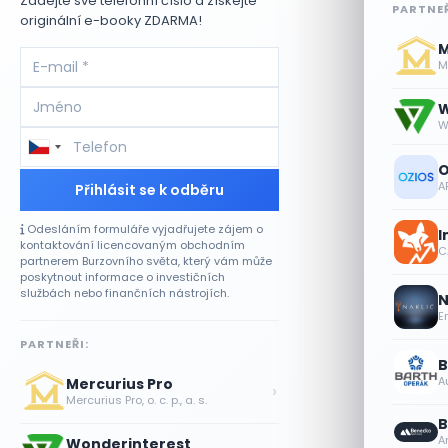
Zadejte své telefonní číslo a získejte
PARTNEŘ
originální e-booky ZDARMA!
M
Me
W
W
O
A
Přihlásit se k odběru
Odesláním formuláře vyjadřujete zájem o
I
kontaktování licencovaným obchodním
CA
partnerem Burzovního světa, který vám může
poskytnout informace o investičních
službách nebo finančních nástrojích.
N
E
PARTNEŘI:
B
A
Mercurius Pro
›
Mercurius Pro, o. c. p., a. s.
B
A
Wonderinterest