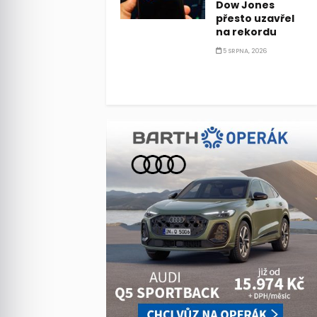
Dow Jones
přesto uzavřel
na rekordu
5 SRPNA, 2026