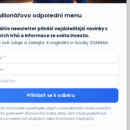
ullionářovo odpolední menu
ářův newsletter přináší nejdůležitější novinky z
ích trhů a informace ze světa investic.
 své údaje a získejte 4 originální e-booky ZDARMA!
Přihlásit se k odběru
ím formuláře vyjadřujete zájem o kontaktování licencovaným
m partnerem Burzovního světa, který vám může poskytnout
e o investičních službách nebo finančních nástrojích.