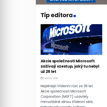
.
Tip editora
AKCIE
Akcie společnosti Microsoft
zažívají vzestup, jaký tu nebyl
už 26 let
5 SRPNA, 2026
Nejsilnější třídenní růst za 26 let
Akcie společnosti Microsoft
Corporation (MSFT) uzavřely
mimořádně silnou třídenní sérii,