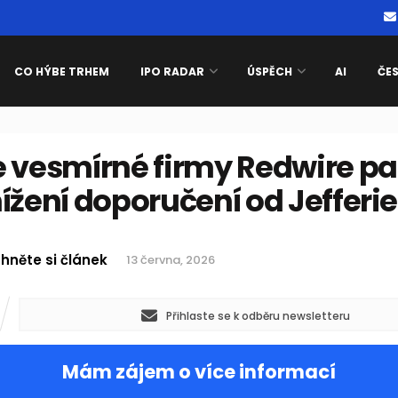
CO HÝBE TRHEM
IPO RADAR
ÚSPĚCH
AI
ČE
e vesmírné firmy Redwire pa
ížení doporučení od Jefferi
hněte si článek
13 června, 2026
Přihlaste se k odběru newsletteru
Mám zájem o více informací