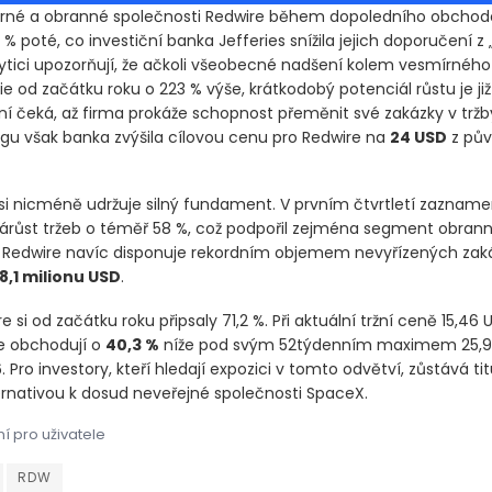
írné a obranné společnosti Redwire během dopoledního obchod
,1 % poté, co investiční banka Jefferies snížila jejich doporučení z 
alytici upozorňují, že ačkoli všeobecné nadšení kolem vesmírného
e od začátku roku o 223 % výše, krátkodobý potenciál růstu je j
yní čeká, až firma prokáže schopnost přeměnit své zakázky v tržb
ingu však banka zvýšila cílovou cenu pro Redwire na
24 USD
z pův
si nicméně udržuje silný fundament. V prvním čtvrtletí zazname
árůst tržeb o téměř 58 %, což podpořil zejména segment obran
. Redwire navíc disponuje rekordním objemem nevyřízených zak
8,1 milionu USD
.
e si od začátku roku připsaly 71,2 %. Při aktuální tržní ceně 15,46 
le obchodují o
40,3 %
níže pod svým 52týdenním maximem 25,9
 Pro investory, kteří hledají expozici v tomto odvětví, zůstává ti
ternativou k dosud neveřejné společnosti SpaceX.
í pro uživatele
rné a obranné společnosti Redwire během dopoledního obchodování 
rné a obranné společnosti Redwire během dopoledního obchodování 
RDW