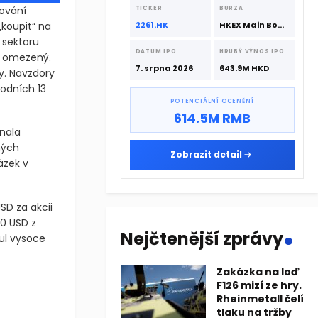
srpna 2026 s podporou CATL a
ování
TICKER
BURZA
Hillhouse Investment.
„koupit“ na
2261.HK
HKEX Main Board
 sektoru
DATUM IPO
HRUBÝ VÝNOS IPO
iž omezený.
7. srpna 2026
643.9M HKD
y. Navzdory
odních 13
POTENCIÁLNÍ OCENĚNÍ
614.5M RMB
nala
ných
Zobrazit detail
ázek v
USD za akcii
.
0 USD z
Nejčtenější zprávy
tul vysoce
Zakázka na loď
oslabily o 7,1 % poté, co investiční banka Jefferies snížila je
F126 mizí ze hry.
Rheinmetall čelí
oslabily o 7,1 % poté, co investiční banka Jefferies snížila je
tlaku na tržby