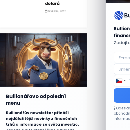
dolarů
6 SRPNA, 2026
B
Bullion
finančn
Zadejte
Bullionářovo odpolední
menu
Odeslán
Bullionářův newsletter přináší
obchodní
nejdůležitější novinky z finančních
informac
trhů a informace ze světa investic.