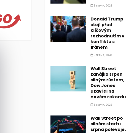
6 SRPNA, 2026
Donald Trump
stojí před
klíčovým
rozhodnutím v
konfliktu s
Íránem
5 SRPNA, 2026
Wall Street
zahájila srpen
silným růstem,
Dow Jones
uzavřel na
novém rekordu
3 SRPNA, 2026
Wall Street po
silném startu
srpna polevuje,