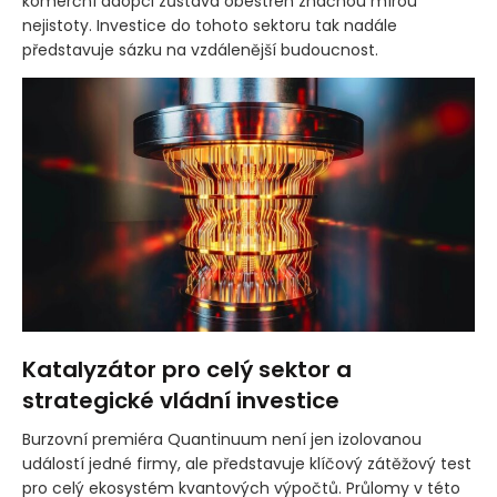
komerční adopci zůstává obestřen značnou mírou
nejistoty. Investice do tohoto sektoru tak nadále
představuje sázku na vzdálenější budoucnost.
Katalyzátor pro celý sektor a
strategické vládní investice
Burzovní premiéra Quantinuum není jen izolovanou
událostí jedné firmy, ale představuje klíčový zátěžový test
pro celý ekosystém kvantových výpočtů. Průlomy v této