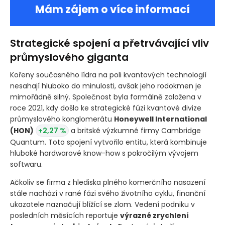
Mám zájem o více informací
Strategické spojení a přetrvávající vliv
průmyslového giganta
Kořeny současného lídra na poli kvantových technologií
nesahají hluboko do minulosti, avšak jeho rodokmen je
mimořádně silný. Společnost byla formálně založena v
roce 2021, kdy došlo ke strategické fúzi kvantové divize
průmyslového konglomerátu
Honeywell International
(HON)
+2,27 %
a britské výzkumné firmy Cambridge
Quantum. Toto spojení vytvořilo entitu, která kombinuje
hluboké hardwarové know-how s pokročilým vývojem
softwaru.
Ačkoliv se firma z hlediska plného komerčního nasazení
stále nachází v rané fázi svého životního cyklu, finanční
ukazatele naznačují blížící se zlom. Vedení podniku v
posledních měsících reportuje
výrazné zrychlení