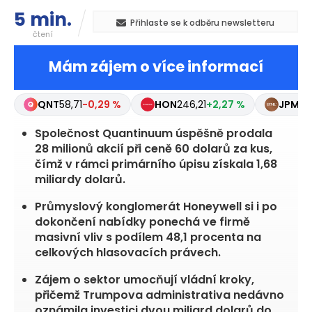
5 min.
Přihlaste se k odběru newsletteru
čtení
Mám zájem o více informací
QNT
58,71
-0,29 %
HON
246,21
+2,27 %
JPM
35
Společnost Quantinuum úspěšně prodala
28 milionů akcií při ceně 60 dolarů za kus,
čímž v rámci primárního úpisu získala 1,68
miliardy dolarů.
Průmyslový konglomerát Honeywell si i po
dokončení nabídky ponechá ve firmě
masivní vliv s podílem 48,1 procenta na
celkových hlasovacích právech.
Zájem o sektor umocňují vládní kroky,
přičemž Trumpova administrativa nedávno
oznámila investici dvou miliard dolarů do