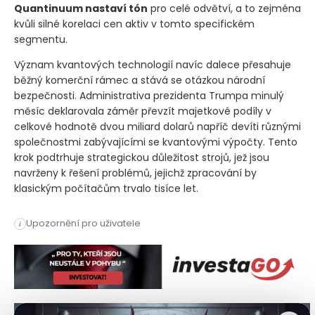
Quantinuum nastaví tón
pro celé odvětví, a to zejména
kvůli silné korelaci cen aktiv v tomto specifickém
segmentu.
Význam kvantových technologií navíc dalece přesahuje
běžný komerční rámec a stává se otázkou národní
bezpečnosti. Administrativa prezidenta Trumpa minulý
měsíc deklarovala záměr převzít majetkové podíly v
celkové hodnotě dvou miliard dolarů napříč devíti různými
společnostmi zabývajícími se kvantovými výpočty. Tento
krok podtrhuje strategickou důležitost strojů, jež jsou
navrženy k řešení problémů, jejichž zpracování by
klasickým počítačům trvalo tisíce let.
Společnost Quantinuum úspěšně prodala 28 milionů akcií při 
Upozornění pro uživatele
i
Společnost Quantinuum úspěšně prodala 28 milionů akcií při 