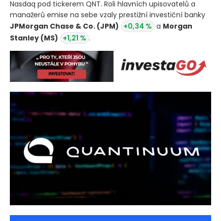
Nasdaq pod tickerem QNT. Roli hlavních upisovatelů a
manažerů emise na sebe vzaly prestižní investiční banky
JPMorgan Chase & Co.
(JPM)
+0,34 %
a
Morgan
Stanley
(MS)
+1,21 %
.