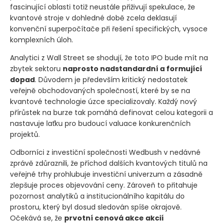
fascinující oblasti totiž neustále přiživují spekulace, že
kvantové stroje v dohledné době zcela deklasují
konvenční superpočítače při řešení specifických, vysoce
komplexních úloh.
Analytici z Wall Street se shodují, že toto IPO bude mít na
zbytek sektoru
naprosto nadstandardní a formující
dopad
. Důvodem je především kritický nedostatek
veřejně obchodovaných společností, které by se na
kvantové technologie úzce specializovaly. Každý nový
přírůstek na burze tak pomáhá definovat celou kategorii a
nastavuje laťku pro budoucí valuace konkurenčních
projektů.
Odborníci z investiční společnosti Wedbush v nedávné
zprávě zdůraznili, že příchod dalších kvantových titulů na
veřejné trhy prohlubuje investiční univerzum a zásadně
zlepšuje proces objevování ceny. Zároveň to přitahuje
pozornost analytiků a institucionálního kapitálu do
prostoru, který byl dosud sledován spíše okrajově.
Očekává se, že
prvotní cenová akce akcií