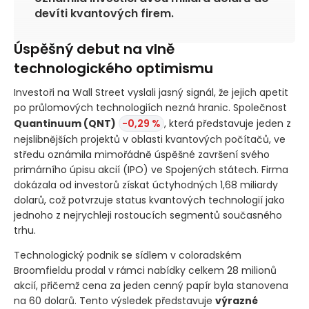
devíti kvantových firem.
Úspěšný debut na vlně
technologického optimismu
Investoři na Wall Street vyslali jasný signál, že jejich apetit
po průlomových technologiích nezná hranic. Společnost
Quantinuum
(QNT)
-0,29 %
, která představuje jeden z
nejslibnějších projektů v oblasti kvantových počítačů, ve
středu oznámila mimořádně úspěšné završení svého
primárního úpisu akcií
(IPO)
ve Spojených státech. Firma
dokázala od investorů získat úctyhodných 1,68 miliardy
dolarů, což potvrzuje status kvantových technologií jako
jednoho z nejrychleji rostoucích segmentů současného
trhu.
Technologický podnik se sídlem v coloradském
Broomfieldu prodal v rámci nabídky celkem 28 milionů
akcií, přičemž cena za jeden cenný papír byla stanovena
na 60 dolarů. Tento výsledek představuje
výrazné