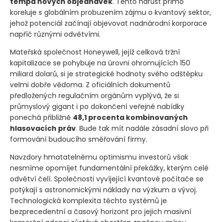
tempa nových objednávek
. Tento nárůst přímo
koreluje s globálním probuzením zájmu o kvantový sektor,
jehož potenciál začínají objevovat nadnárodní korporace
napříč různými odvětvími.
Mateřská společnost Honeywell, jejíž celková tržní
kapitalizace se pohybuje na úrovni ohromujících 150
miliard dolarů, si je strategické hodnoty svého odštěpku
velmi dobře vědoma. Z oficiálních dokumentů
předložených regulačním orgánům vyplývá, že si
průmyslový gigant i po dokončení veřejné nabídky
ponechá přibližně
48,1 procenta kombinovaných
hlasovacích práv
. Bude tak mít nadále zásadní slovo při
formování budoucího směřování firmy.
Navzdory hmatatelnému optimismu investorů však
nesmíme opomíjet fundamentální překážky, kterým celé
odvětví čelí. Společnosti vyvíjející kvantové počítače se
potýkají s astronomickými náklady na výzkum a vývoj.
Technologická komplexita těchto systémů je
bezprecedentní a časový horizont pro jejich masivní