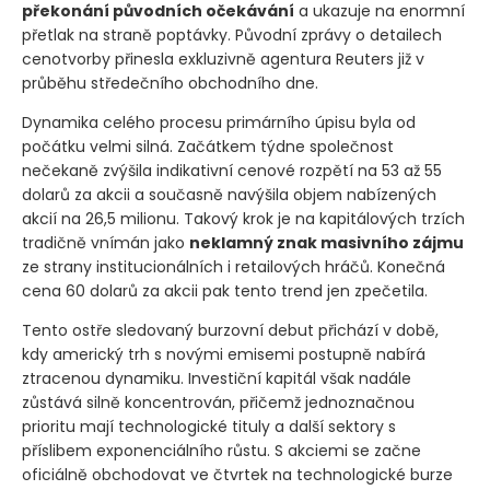
překonání původních očekávání
a ukazuje na enormní
přetlak na straně poptávky. Původní zprávy o detailech
cenotvorby přinesla exkluzivně agentura Reuters již v
průběhu středečního obchodního dne.
Dynamika celého procesu primárního úpisu byla od
počátku velmi silná. Začátkem týdne společnost
nečekaně zvýšila indikativní cenové rozpětí na 53 až 55
dolarů za akcii a současně navýšila objem nabízených
akcií na 26,5 milionu. Takový krok je na kapitálových trzích
tradičně vnímán jako
neklamný znak masivního zájmu
ze strany institucionálních i retailových hráčů. Konečná
cena 60 dolarů za akcii pak tento trend jen zpečetila.
Tento ostře sledovaný burzovní debut přichází v době,
kdy americký trh s novými emisemi postupně nabírá
ztracenou dynamiku. Investiční kapitál však nadále
zůstává silně koncentrován, přičemž jednoznačnou
prioritu mají technologické tituly a další sektory s
příslibem exponenciálního růstu. S akciemi se začne
oficiálně obchodovat ve čtvrtek na technologické burze